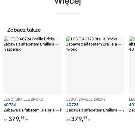
Więcej
Zobacz także
®
®
LEGO
BRAILLE BRICKS
LEGO
BRAILLE BRICKS
LE
40724
40723
40
Zabawa z alfabetem Braille’a — hiszpański
Zabawa z alfabetem Braille’a — włoski
Zab
379,
379,
99
99
od
zł
od
zł