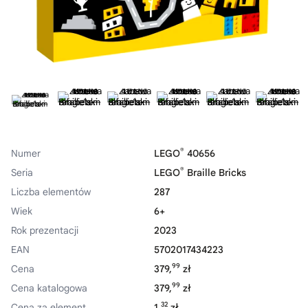
®
Numer
LEGO
40656
®
Seria
LEGO
Braille Bricks
Liczba elementów
287
Wiek
6+
Rok prezentacji
2023
EAN
5702017434223
99
Cena
379,
zł
99
Cena katalogowa
379,
zł
32
Cena za element
1,
zł