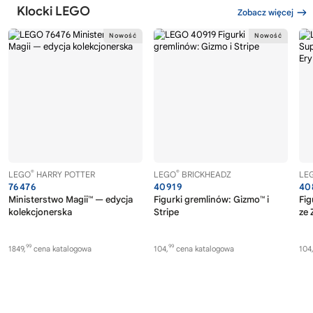
Klocki LEGO
Zobacz więcej
®
®
LEGO
HARRY POTTER
LEGO
BRICKHEADZ
LE
76476
40919
40
Ministerstwo Magii™ — edycja
Figurki gremlinów: Gizmo™ i
Fig
kolekcjonerska
Stripe
ze 
99
99
1849,
cena katalogowa
104,
cena katalogowa
104