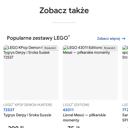
Zobacz także
®
Popularne zestawy LEGO
Zobacz więcej
®
®
LEGO
KPOP DEMON HUNTERS
LEGO
EDITIONS
LE
72537
43011
77
Tygrys Derpy i Sroka Sussie
Lionel Messi — piłkarskie
Sa
momenty
SF9
90
24