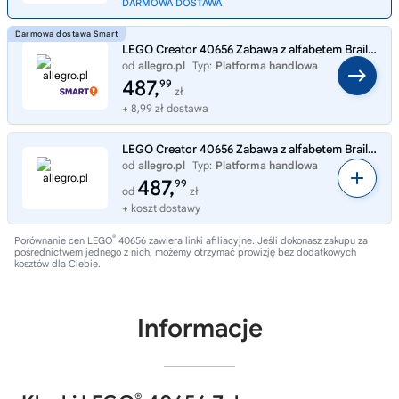
DARMOWA DOSTAWA
LEGO Creator 40656 Zabawa z alfabetem Braille’a - angielski
od
allegro.pl
Typ:
Platforma handlowa
487,
99
zł
+ 8,99 zł dostawa
LEGO Creator 40656 Zabawa z alfabetem Braille’a - angielski
od
allegro.pl
Typ:
Platforma handlowa
487,
99
od
zł
+ koszt dostawy
®
Porównanie cen LEGO
40656 zawiera linki afiliacyjne. Jeśli dokonasz zakupu za
pośrednictwem jednego z nich, możemy otrzymać prowizję bez dodatkowych
kosztów dla Ciebie.
Informacje
®