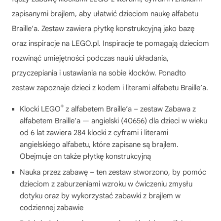
zapisanymi brajlem, aby ułatwić dzieciom naukę alfabetu
Braille’a. Zestaw zawiera płytkę konstrukcyjną jako bazę
oraz inspiracje na LEGO.pl. Inspiracje te pomagają dzieciom
rozwinąć umiejętności podczas nauki układania,
przyczepiania i ustawiania na sobie klocków. Ponadto
zestaw zapoznaje dzieci z kodem i literami alfabetu Braille’a.
®
Klocki LEGO
z alfabetem Braille’a – zestaw Zabawa z
alfabetem Braille’a — angielski (40656) dla dzieci w wieku
od 6 lat zawiera 284 klocki z cyframi i literami
angielskiego alfabetu, które zapisane są brajlem.
Obejmuje on także płytkę konstrukcyjną
Nauka przez zabawę – ten zestaw stworzono, by pomóc
dzieciom z zaburzeniami wzroku w ćwiczeniu zmysłu
dotyku oraz by wykorzystać zabawki z brajlem w
codziennej zabawie