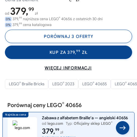
379,
99
od
zł
99
®
379,
najniższa cena LEGO
40656 z ostatnich 30 dni
0%
99
379,
cena katalogowa
0%
PORÓWNAJ 3 OFERTY
99
KUP ZA 379,
ZŁ
WIĘCEJ INFORMACJI
®
®
®
®
LEGO
Braille Bricks
LEGO
2023
LEGO
40655
LEGO
4065
®
Porównaj ceny LEGO
40656
Zabawa z alfabetem Braille’a — angielski 40656
®
od
lego.com
Typ:
Oficjalny sklep LEGO
379,
99
zł