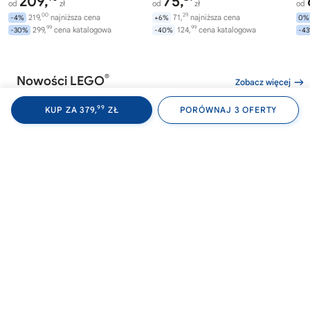
209,
75,
od
zł
od
zł
od
00
29
219,
najniższa cena
71,
najniższa cena
-4%
+6%
0%
99
99
299,
cena katalogowa
124,
cena katalogowa
-30%
-40%
-4
®
Nowości LEGO
Zobacz więcej
99
KUP ZA 379,
ZŁ
PORÓWNAJ 3 OFERTY
®
®
LEGO
MARVEL
LEGO
MARVEL
LE
76347
76348
76
Avengers: Doomsday Quinjet
Epicka bitwa: Avengers:
Po
Doomsday
249,
406,
99
00
od
zł
od
zł
od