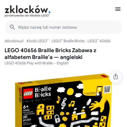
®
porównywarka cen klocków LEGO
Wpisz nazwę lub numer zestawu
®
®
®
zklocków.pl
Klocki LEGO
LEGO
Braille Bricks
LEGO
40656
LEGO 40656 Braille Bricks Zabawa z
alfabetem Braille’a — angielski
LEGO 40656 Play with Braille – English