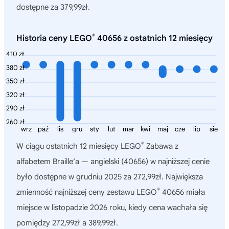
dostępne za 379,99zł.
®
Historia ceny LEGO
40656 z ostatnich 12 miesięcy
410 zł
380 zł
350 zł
320 zł
290 zł
260 zł
wrz
paź
lis
gru
sty
lut
mar
kwi
maj
cze
lip
sie
®
W ciągu ostatnich 12 miesięcy
LEGO
Zabawa z
alfabetem Braille’a — angielski (40656)
w najniższej cenie
było dostępne w grudniu 2025 za 272,99zł. Największa
®
zmienność najniższej ceny zestawu LEGO
40656 miała
miejsce w listopadzie 2026 roku, kiedy cena wachała się
pomiędzy 272,99zł a 389,99zł.