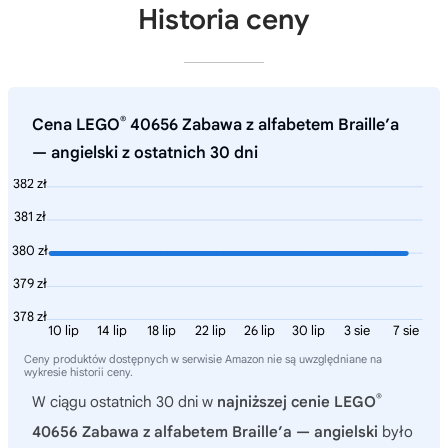
Historia ceny
®
Cena LEGO
40656 Zabawa z alfabetem Braille’a
— angielski z ostatnich 30 dni
382 zł
381 zł
380 zł
379 zł
378 zł
10 lip
14 lip
18 lip
22 lip
26 lip
30 lip
3 sie
7 sie
Ceny produktów dostępnych w serwisie Amazon nie są uwzględniane na
wykresie historii ceny.
®
W ciągu ostatnich 30 dni w
najniższej cenie LEGO
40656 Zabawa z alfabetem Braille’a — angielski
było