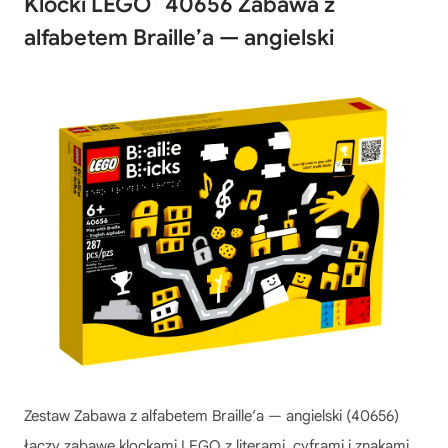
Klocki LEGO
40656 Zabawa z
alfabetem Braille’a — angielski
Zestaw Zabawa z alfabetem Braille’a — angielski (40656)
łączy zabawę klockami LEGO z literami, cyframi i znakami