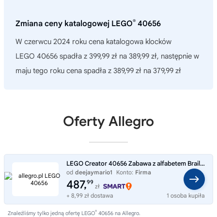
®
Zmiana ceny katalogowej LEGO
40656
W czerwcu 2024 roku cena katalogowa klocków
LEGO 40656 spadła z 399,99 zł na 389,99 zł, następnie w
maju tego roku cena spadła z 389,99 zł na 379,99 zł
Oferty Allegro
LEGO Creator 40656 Zabawa z alfabetem Braille’a - angielski
od
deejaymario1
Konto:
Firma
487,
99
zł
+ 8,99 zł dostawa
1 osoba kupiła
®
Znaleźliśmy tylko jedną ofertę LEGO
40656 na Allegro.