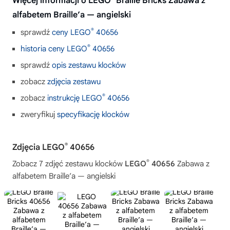
Więcej informacji o LEGO
Braille Bricks Zabawa z
alfabetem Braille’a — angielski
®
sprawdź
ceny LEGO
40656
®
historia ceny LEGO
40656
sprawdź
opis zestawu klocków
zobacz
zdjęcia zestawu
®
zobacz
instrukcję LEGO
40656
zweryfikuj
specyfikację klocków
®
Zdjęcia LEGO
40656
®
Zobacz 7 zdjęć zestawu klocków
LEGO
40656
Zabawa z
alfabetem Braille’a — angielski