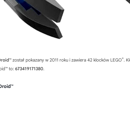
®
roid™
został pokazany w 2011 roku i zawiera 42 klocków LEGO
. K
oid™ to:
673419171380
.
Droid™