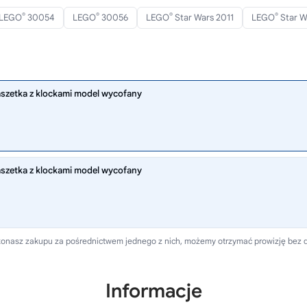
®
®
®
®
LEGO
30054
LEGO
30056
LEGO
Star Wars 2011
LEGO
Star W
aszetka z klockami model wycofany
aszetka z klockami model wycofany
 dokonasz zakupu za pośrednictwem jednego z nich, możemy otrzymać prowizję bez 
Informacje