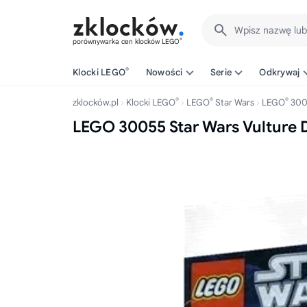
Wpisz nazwę lu
®
porównywarka cen klocków LEGO
®
Klocki LEGO
Nowości
Serie
Odkrywaj
®
®
®
zklocków.pl
Klocki LEGO
LEGO
Star Wars
LEGO
300
LEGO 30055 Star Wars Vulture 