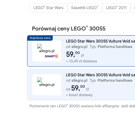
®
®
®
LEGO
Star Wars
Saszetki LEGO
LEGO
2011
®
Porównaj ceny LEGO
30055
LEGO Star Wars 30055 Vulture Void s
od
allegro.pl
Typ:
Platforma handlowa
59,
00
zł
+ 10,49 zł dostawa
LEGO Star Wars 30055 Vulture Void s
od
allegro.pl
Typ:
Platforma handlowa
59,
00
od
zł
+ koszt dostawy
®
Porównanie cen LEGO
30055 zawiera linki afiliacyjne. Jeśli