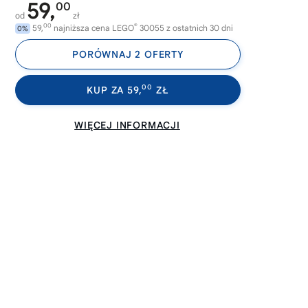
59,
00
od
zł
00
®
59,
najniższa cena LEGO
30055 z ostatnich 30 dni
0%
PORÓWNAJ 2 OFERTY
00
KUP ZA 59,
ZŁ
WIĘCEJ INFORMACJI