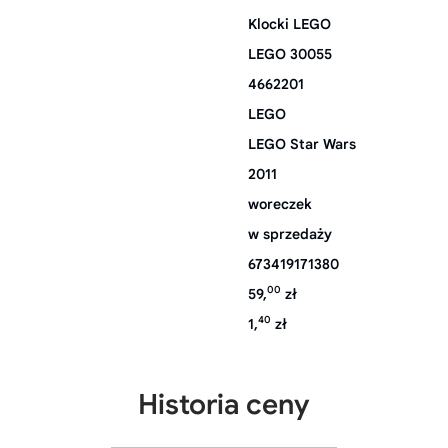
Klocki LEGO
LEGO 30055
4662201
LEGO
LEGO Star Wars
2011
woreczek
w sprzedaży
673419171380
00
59,
zł
40
1,
zł
Historia ceny