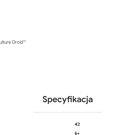
ulture Droid™
Specyfikacja
42
6+