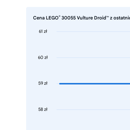
®
Cena LEGO
30055 Vulture Droid™ z ostatni
61 zł
60 zł
59 zł
58 zł