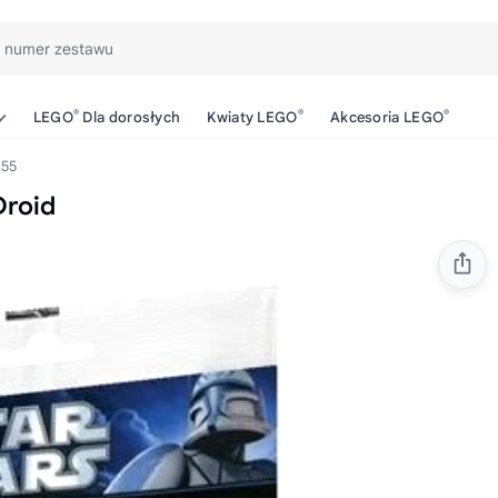
b numer zestawu
®
®
®
LEGO
Dla dorosłych
Kwiaty LEGO
Akcesoria LEGO
55
Droid