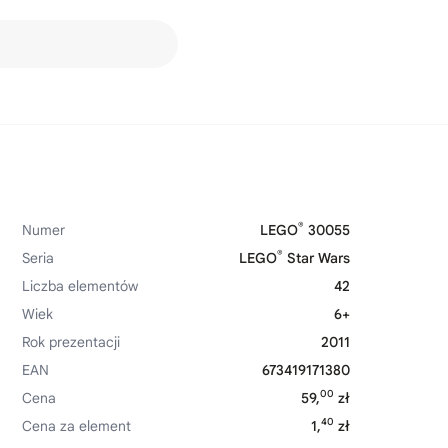
®
Numer
LEGO
30055
®
Seria
LEGO
Star Wars
Liczba elementów
42
Wiek
6+
Rok prezentacji
2011
EAN
673419171380
00
Cena
59,
zł
40
Cena za element
1,
zł