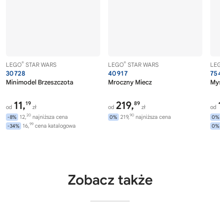
®
®
LEGO
STAR WARS
LEGO
STAR WARS
LE
30728
40917
75
Minimodel Brzeszczota
Mroczny Miecz
Myś
11,
219,
19
89
od
zł
od
zł
od
20
90
12,
najniższa cena
219,
najniższa cena
-8%
0%
0%
99
16,
cena katalogowa
-34%
0%
Zobacz także