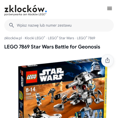
®
porównywarka cen klocków LEGO
Wpisz nazwę lub numer zestawu
®
®
®
zklocków.pl
Klocki LEGO
LEGO
Star Wars
LEGO
7869
LEGO 7869 Star Wars Battle for Geonosis