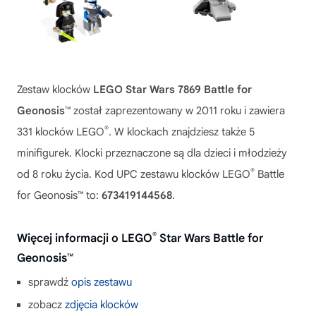
Zestaw klocków
LEGO Star Wars 7869 Battle for
Geonosis™
został zaprezentowany w 2011 roku i zawiera
®
331 klocków LEGO
. W klockach znajdziesz także 5
minifigurek. Klocki przeznaczone są dla dzieci i młodzieży
®
od 8 roku życia. Kod UPC zestawu klocków LEGO
Battle
for Geonosis™ to:
673419144568
.
®
Więcej informacji o LEGO
Star Wars Battle for
Geonosis™
sprawdź
opis zestawu
zobacz
zdjęcia klocków