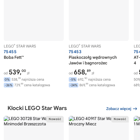
®
®
LEGO
STAR WARS
LEGO
STAR WARS
LE
75455
75453
75
Boba Fett™
Piaskoczołg wędrownych
AT-
Jawów i bagnorożec
4
539,
658,
00
89
od
zł
od
zł
od
99
90
538,
najniższa cena
692,
najniższa cena
509
0%
-5%
99
99
729,
cena katalogowa
869,
cena katalogowa
689,
-26%
-24%
Klocki LEGO Star Wars
Zobacz więcej