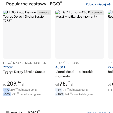
®
Popularne zestawy LEGO
Zobacz więcej
®
®
LEGO
KPOP DEMON HUNTERS
LEGO
EDITIONS
LE
72537
43011
77
Tygrys Derpy i Sroka Sussie
Lionel Messi — piłkarskie
Bol
momenty
209,
75,
90
17
od
zł
od
zł
od
00
29
219,
najniższa cena
71,
najniższa cena
114,
-4%
+5%
99
99
299,
cena katalogowa
124,
cena katalogowa
-30%
-40%
®
Nowości LEGO