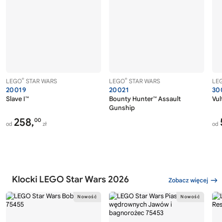
®
®
LEGO
STAR WARS
LEGO
STAR WARS
LE
20019
20021
30
Slave I™
Bounty Hunter™ Assault
Vul
Gunship
258,
00
od
zł
od
Klocki LEGO Star Wars 2026
Zobacz więcej