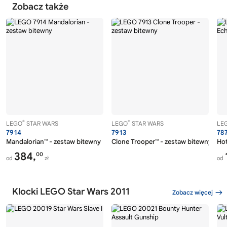
Zobacz także
®
®
LEGO
STAR WARS
LEGO
STAR WARS
LE
7914
7913
78
Mandalorian™ - zestaw bitewny
Clone Trooper™ - zestaw bitewny
Ho
384,
00
od
zł
od
Klocki LEGO Star Wars 2011
Zobacz więcej