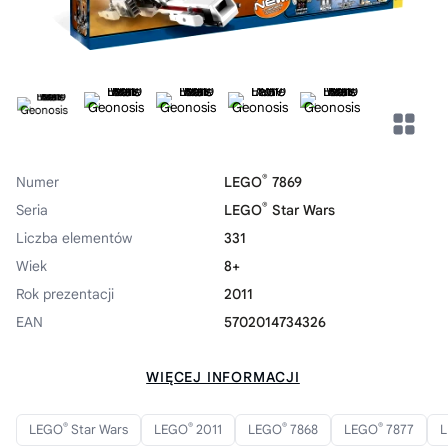
®
Numer
LEGO
7869
®
Seria
LEGO
Star Wars
Liczba elementów
331
Wiek
8+
Rok prezentacji
2011
EAN
5702014734326
WIĘCEJ INFORMACJI
®
®
®
®
LEGO
Star Wars
LEGO
2011
LEGO
7868
LEGO
7877