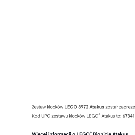
Zestaw klocków
LEGO 8972 Atakus
został zapreze
®
Kod UPC zestawu klocków LEGO
Atakus to:
67341
®
Więcej informacji o LEGO
Bionicle Atakus