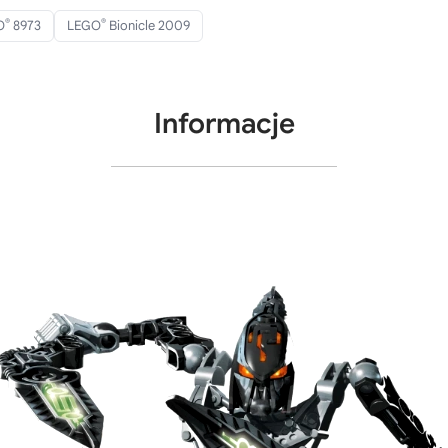
®
®
O
8973
LEGO
Bionicle 2009
Informacje