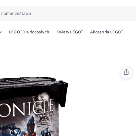
b numer zestawu
®
®
®
LEGO
Dla dorosłych
Kwiaty LEGO
Akcesoria LEGO