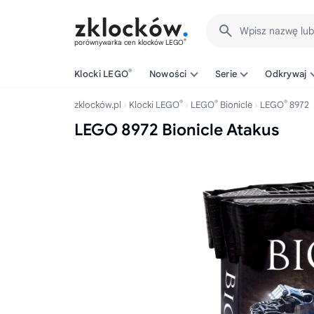
Wpisz nazwę lu
®
porównywarka cen klocków LEGO
®
Klocki LEGO
Nowości
Serie
Odkrywaj
®
®
®
zklocków.pl
Klocki LEGO
LEGO
Bionicle
LEGO
8972
LEGO 8972 Bionicle Atakus