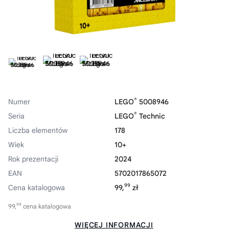
®
Numer
LEGO
5008946
®
Seria
LEGO
Technic
Liczba elementów
178
Wiek
10+
Rok prezentacji
2024
EAN
5702017865072
99
Cena katalogowa
99,
zł
99
99,
cena katalogowa
WIĘCEJ INFORMACJI