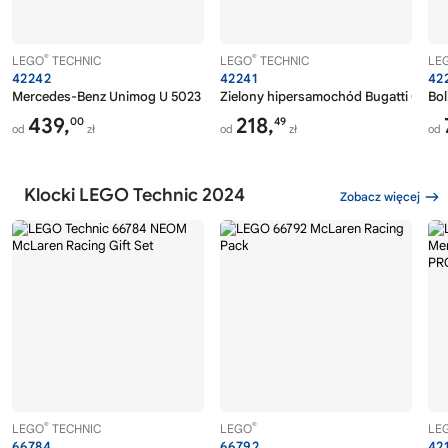
®
®
LEGO
TECHNIC
LEGO
TECHNIC
LE
42242
42241
42
Mercedes-Benz Unimog U 5023 z dźwigiem
Zielony hipersamochód Bugatti Chiro
Bol
439,
218,
00
49
od
zł
od
zł
od
Klocki LEGO Technic 2024
Zobacz więcej
®
®
LEGO
TECHNIC
LEGO
LE
66784
66792
42