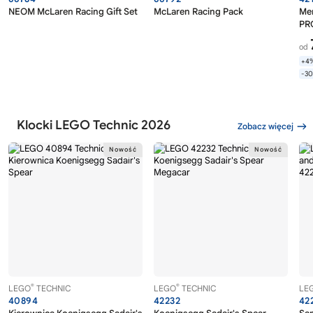
NEOM McLaren Racing Gift Set
McLaren Racing Pack
Me
PR
od
+4
-3
Klocki LEGO Technic 2026
Zobacz więcej
®
®
LEGO
TECHNIC
LEGO
TECHNIC
LE
40894
42232
42