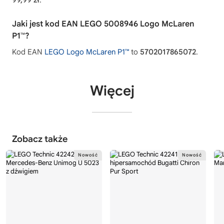
99,99 zł
.
Jaki jest kod EAN LEGO 5008946 Logo McLaren
P1™?
Kod EAN
LEGO Logo McLaren P1™
to
5702017865072
.
Więcej
Zobacz także