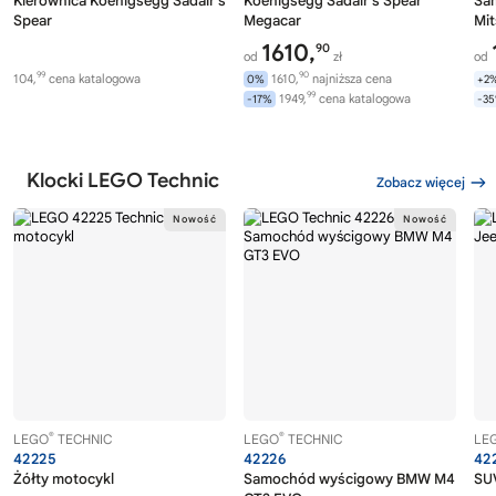
Kierownica Koenigsegg Sadair's
Koenigsegg Sadair's Spear
Sa
Spear
Megacar
Mit
1610,
90
od
zł
od
99
90
104,
cena katalogowa
1610,
najniższa cena
0%
+2
99
1949,
cena katalogowa
-17%
-3
Klocki LEGO Technic
Zobacz więcej
®
®
LEGO
TECHNIC
LEGO
TECHNIC
LE
42225
42226
42
Żółty motocykl
Samochód wyścigowy BMW M4
SU