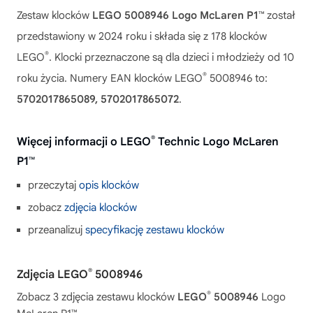
Zestaw klocków
LEGO 5008946 Logo McLaren P1™
został
przedstawiony w 2024 roku i składa się z 178 klocków
®
LEGO
. Klocki przeznaczone są dla dzieci i młodzieży od 10
®
roku życia. Numery EAN klocków LEGO
5008946 to:
5702017865089, 5702017865072
.
®
Więcej informacji o LEGO
Technic Logo McLaren
P1™
przeczytaj
opis klocków
zobacz
zdjęcia klocków
przeanalizuj
specyfikację zestawu klocków
®
Zdjęcia LEGO
5008946
®
Zobacz 3 zdjęcia zestawu klocków
LEGO
5008946
Logo