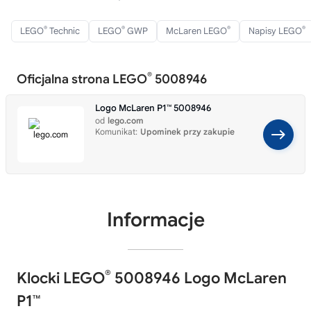
®
®
®
®
LEGO
Technic
LEGO
GWP
McLaren LEGO
Napisy LEGO
®
Oficjalna strona LEGO
5008946
Logo McLaren P1™ 5008946
od
lego.com
Komunikat:
Upominek przy zakupie
Informacje
®
Klocki LEGO
5008946 Logo McLaren
P1™