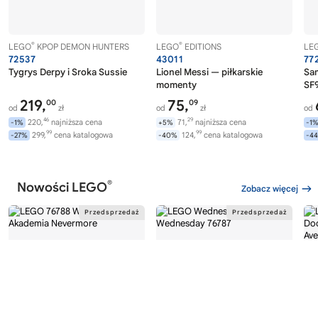
®
®
LEGO
KPOP DEMON HUNTERS
LEGO
EDITIONS
LE
72537
43011
77
Tygrys Derpy i Sroka Sussie
Lionel Messi — piłkarskie
Sa
momenty
SF9
219,
75,
00
09
od
zł
od
zł
od
46
29
220,
najniższa cena
71,
najniższa cena
-1%
+5%
-1
99
99
299,
cena katalogowa
124,
cena katalogowa
-27%
-40%
-4
®
Nowości LEGO
Zobacz więcej