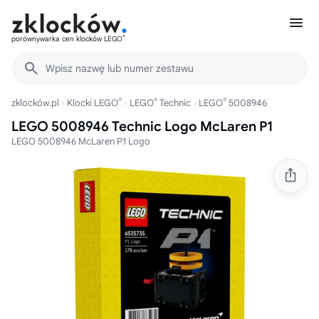
®
porównywarka cen klocków LEGO
Wpisz nazwę lub numer zestawu
®
®
®
zklocków.pl
Klocki LEGO
LEGO
Technic
LEGO
5008946
LEGO 5008946 Technic Logo McLaren P1
LEGO 5008946 McLaren P1 Logo