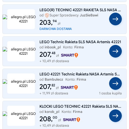
LEGO(R) TECHNIC 42221 RAKIETA SLS NASA ARTEMIS
od
Super Sprzedawcy
JuzSieBawi
203,
94
zł
DARMOWA DOSTAWA
LEGO Technic Rakieta SLS NASA Artemis 42221
od
inbook_pl
Konto:
Firma
207,
48
zł
+ 10,49 zł dostawa
LEGO 42221 Technic Rakieta NASA Artemis Space Launch System
od
Bambulecz
Konto:
Firma
207,
82
zł
+ 11,99 zł dostawa
1 osoba kupiła
KLOCKI LEGO TECHNIC 42221 Rakieta SLS NASA Artemis, zestaw dla dzieci +9
od
korob_pl
Konto:
Firma
208,
00
zł
+ 10,49 zł dostawa