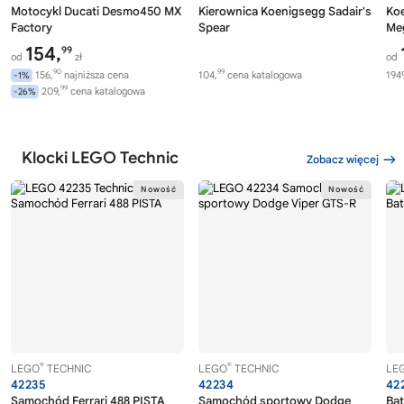
Motocykl Ducati Desmo450 MX
Kierownica Koenigsegg Sadair's
Koe
Factory
Spear
Me
154,
99
od
zł
od
90
99
156,
najniższa cena
104,
cena katalogowa
1949
-1%
99
209,
cena katalogowa
-26%
Klocki LEGO Technic
Zobacz więcej
®
®
LEGO
TECHNIC
LEGO
TECHNIC
LE
42235
42234
42
Samochód Ferrari 488 PISTA
Samochód sportowy Dodge
Bat