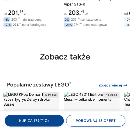
Viper GTS-R
201,
203,
39
43
od
zł
od
zł
od
17
16
203,
najniższa cena
203,
najniższa cena
-1%
0%
+2
99
99
274,
cena katalogowa
274,
cena katalogowa
-27%
-26%
-2
Zobacz także
®
Popularne zestawy LEGO
Zobacz więcej
99
KUP ZA 179,
ZŁ
PORÓWNAJ 13 OFERT