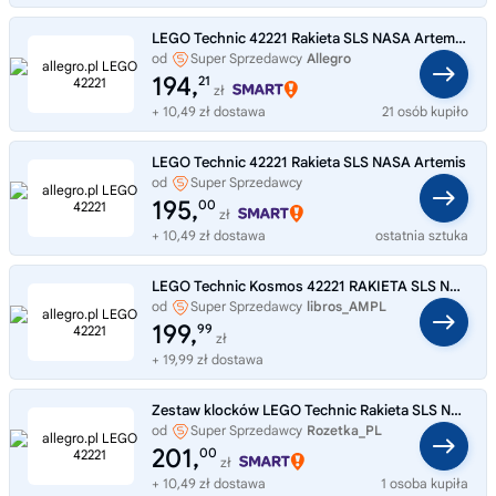
LEGO Technic 42221 Rakieta SLS NASA Artemis, klocki
od
Super Sprzedawcy
Allegro
194,
21
zł
+ 10,49 zł dostawa
21 osób kupiło
LEGO Technic 42221 Rakieta SLS NASA Artemis
od
Super Sprzedawcy
ZabawkiOswiecim
195,
00
zł
+ 10,49 zł dostawa
ostatnia sztuka
LEGO Technic Kosmos 42221 RAKIETA SLS NASA ARTEMIS SPACE LEGO na prezent
od
Super Sprzedawcy
libros_AMPL
199,
99
zł
+ 19,99 zł dostawa
Zestaw klocków LEGO Technic Rakieta SLS NASA Artemis (42221)
od
Super Sprzedawcy
Rozetka_PL
201,
00
zł
+ 10,49 zł dostawa
1 osoba kupiła