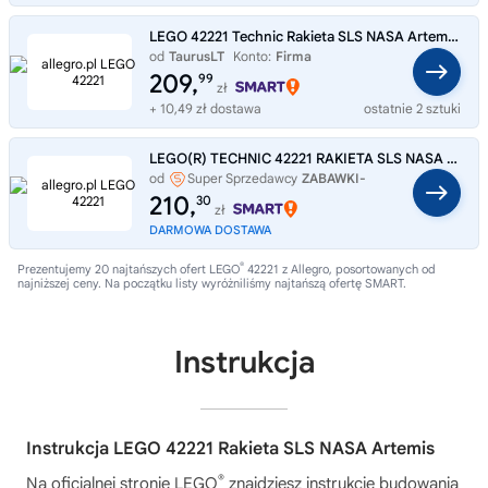
LEGO 42221 Technic Rakieta SLS NASA Artemis 632 elementy NOWE
od
TaurusLT
Konto:
Firma
209,
99
zł
+ 10,49 zł dostawa
ostatnie 2 sztuki
LEGO(R) TECHNIC 42221 RAKIETA SLS NASA ARTEMIS
od
Super Sprzedawcy
ZABAWKI-
SZYBKO
210,
30
zł
DARMOWA DOSTAWA
®
Prezentujemy 20 najtańszych ofert LEGO
42221 z Allegro, posortowanych od
najniższej ceny. Na początku listy wyróżniliśmy najtańszą ofertę SMART.
Instrukcja
Instrukcja LEGO 42221 Rakieta SLS NASA Artemis
®
Na oficjalnej stronie LEGO
znajdziesz instrukcję budowania