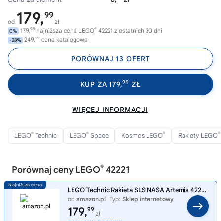
179,
99
od
zł
98
®
179,
najniższa cena LEGO
42221 z ostatnich 30 dni
0%
99
249,
cena katalogowa
-28%
PORÓWNAJ 13 OFERT
99
KUP ZA 179,
ZŁ
WIĘCEJ INFORMACJI
®
®
®
®
LEGO
Technic
LEGO
Space
Kosmos LEGO
Rakiety LEGO
®
Porównaj ceny LEGO
42221
LEGO Technic Rakieta SLS NASA Artemis 42221 | Model rakiety, klocki konstrukcyjne, prezent dla fana techniki, zabawka ed
od
amazon.pl
Typ:
Sklep internetowy
179,
99
zł