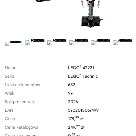
®
Numer
LEGO
42221
®
Seria
LEGO
Technic
Liczba elementów
632
Wiek
9+
Rok prezentacji
2026
EAN
5702018067499
99
Cena
179,
zł
99
Cena katalogowa
249,
zł
28
Cena za element
0,
zł