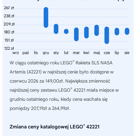
267 zł
238 zł
209 zł
180 zł
151 zł
122 zł
wrz
paź
lis
gru
sty
lut
mar
kwi
maj
cze
lip
sie
®
W ciągu ostatniego roku
LEGO
Rakieta SLS NASA
Artemis (42221)
w najniższej cenie było dostępne w
czerwcu 2026 za 149,00zł. Największa zmienność
®
najniższej ceny zestawu LEGO
42221 miała miejsce w
grudniu ostatniego roku, kiedy cena wachała się
pomiędzy 207,19zł a 264,99zł.
®
Zmiana ceny katalogowej LEGO
42221