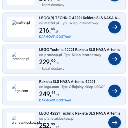
+ koszt dostawy
LEGO(R) TECHNIC 42221 Rakieta SLS NASA Artemis
od
matfel.pl
Typ:
Sklep internetowy
216,
48
zł
DARMOWA DOSTAWA
LEGO Technic 42221 Rakieta SLS NASA Artemis
od
proshop.pl
Typ:
Sklep internetowy
229,
00
zł
+ koszt dostawy
Rakieta SLS NASA Artemis 42221
®
od
lego.com
Typ:
Oficjalny sklep LEGO
249,
99
zł
DARMOWA DOSTAWA
LEGO 42221 Technic Rakieta SLS NASA Artemis
od
planetaklockow.pl
Typ:
Sklep internetowy
252,
99
zł