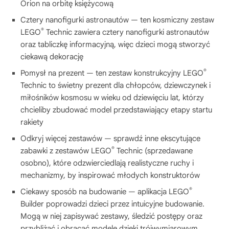
Orion na orbitę księżycową
Cztery nanofigurki astronautów — ten kosmiczny zestaw
®
LEGO
Technic zawiera cztery nanofigurki astronautów
oraz tabliczkę informacyjną, więc dzieci mogą stworzyć
ciekawą dekorację
®
Pomysł na prezent — ten zestaw konstrukcyjny LEGO
Technic to świetny prezent dla chłopców, dziewczynek i
miłośników kosmosu w wieku od dziewięciu lat, którzy
chcieliby zbudować model przedstawiający etapy startu
rakiety
Odkryj więcej zestawów — sprawdź inne ekscytujące
®
zabawki z zestawów LEGO
Technic (sprzedawane
osobno), które odzwierciedlają realistyczne ruchy i
mechanizmy, by inspirować młodych konstruktorów
®
Ciekawy sposób na budowanie — aplikacja LEGO
Builder poprowadzi dzieci przez intuicyjne budowanie.
Mogą w niej zapisywać zestawy, śledzić postępy oraz
przybliżać i obracać modele dzięki trójwymiarowym