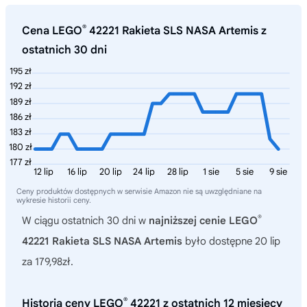
®
Cena LEGO
42221 Rakieta SLS NASA Artemis z
ostatnich 30 dni
195 zł
192 zł
189 zł
186 zł
183 zł
180 zł
177 zł
12 lip
16 lip
20 lip
24 lip
28 lip
1 sie
5 sie
9 sie
Ceny produktów dostępnych w serwisie Amazon nie są uwzględniane na
wykresie historii ceny.
®
W ciągu ostatnich 30 dni w
najniższej cenie LEGO
42221 Rakieta SLS NASA Artemis
było dostępne 20 lip
za 179,98zł.
®
Historia ceny LEGO
42221 z ostatnich 12 miesięcy