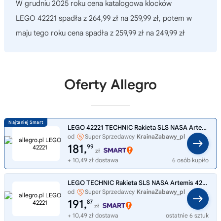
W grudniu 2025 roku cena katalogowa klocków
LEGO 42221 spadła z 264,99 zł na 259,99 zł, potem w
maju tego roku cena spadła z 259,99 zł na 249,99 zł
Oferty Allegro
LEGO 42221 TECHNIC Rakieta SLS NASA Artemis
od
Super Sprzedawcy
KrainaZabawy_pl
181,
99
zł
+ 10,49 zł dostawa
6 osób kupiło
LEGO TECHNIC Rakieta SLS NASA Artemis 42221
od
Super Sprzedawcy
KrainaZabawy_pl
191,
87
zł
+ 10,49 zł dostawa
ostatnie 6 sztuk