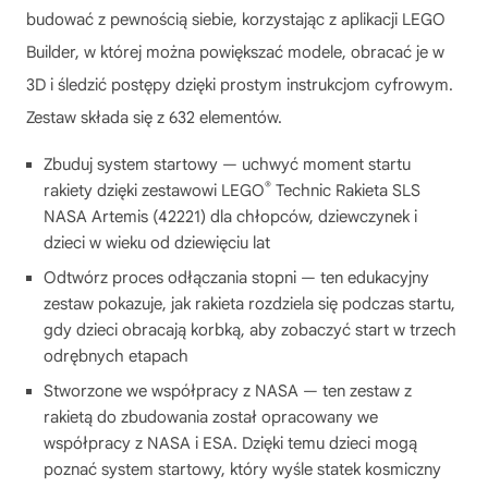
budować z pewnością siebie, korzystając z aplikacji LEGO
Builder, w której można powiększać modele, obracać je w
3D i śledzić postępy dzięki prostym instrukcjom cyfrowym.
Zestaw składa się z 632 elementów.
Zbuduj system startowy — uchwyć moment startu
®
rakiety dzięki zestawowi LEGO
Technic Rakieta SLS
NASA Artemis (42221) dla chłopców, dziewczynek i
dzieci w wieku od dziewięciu lat
Odtwórz proces odłączania stopni — ten edukacyjny
zestaw pokazuje, jak rakieta rozdziela się podczas startu,
gdy dzieci obracają korbką, aby zobaczyć start w trzech
odrębnych etapach
Stworzone we współpracy z NASA — ten zestaw z
rakietą do zbudowania został opracowany we
współpracy z NASA i ESA. Dzięki temu dzieci mogą
poznać system startowy, który wyśle statek kosmiczny