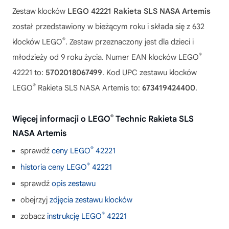
Zestaw klocków
LEGO 42221 Rakieta SLS NASA Artemis
został przedstawiony w bieżącym roku i składa się z 632
®
klocków LEGO
. Zestaw przeznaczony jest dla dzieci i
®
młodzieży od 9 roku życia. Numer EAN klocków LEGO
42221 to:
5702018067499
. Kod UPC zestawu klocków
®
LEGO
Rakieta SLS NASA Artemis to:
673419424400
.
®
Więcej informacji o LEGO
Technic Rakieta SLS
NASA Artemis
®
sprawdź
ceny LEGO
42221
®
historia ceny LEGO
42221
sprawdź
opis zestawu
obejrzyj
zdjęcia zestawu klocków
®
zobacz
instrukcję LEGO
42221