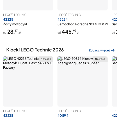
®
®
LEGO
TECHNIC
LEGO
TECHNIC
LE
42225
42224
42
Żółty motocykl
Samochód Porsche 911 GT3 R REXY A
Sa
28,
445,
17
99
od
zł
od
zł
od
Klocki LEGO Technic 2026
Zobacz więcej
®
®
LEGO
TECHNIC
LEGO
TECHNIC
LE
42238
40894
42