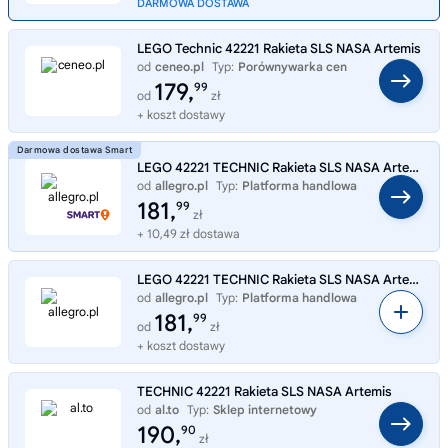
DARMOWA DOSTAWA
LEGO Technic 42221 Rakieta SLS NASA Artemis
od
ceneo.pl
Typ:
Porównywarka cen
179,
99
od
zł
+ koszt dostawy
LEGO 42221 TECHNIC Rakieta SLS NASA Artemis
od
allegro.pl
Typ:
Platforma handlowa
181,
99
zł
+ 10,49 zł dostawa
LEGO 42221 TECHNIC Rakieta SLS NASA Artemis
od
allegro.pl
Typ:
Platforma handlowa
181,
99
od
zł
+ koszt dostawy
TECHNIC 42221 Rakieta SLS NASA Artemis
od
al.to
Typ:
Sklep internetowy
190,
90
zł