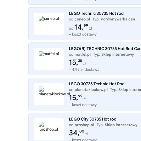
LEGO Technic 30735 Hot rod
od
ceneo.pl
Typ:
Porównywarka cen
14,
99
od
zł
+ koszt dostawy
LEGO(R) TECHNIC 30735 Hot Rod Car
od
matfel.pl
Typ:
Sklep internetowy
15,
38
zł
+ 4,99 zł dostawa
LEGO 30735 Technic Hot Rod
od
planetaklockow.pl
Typ:
Sklep inter
15,
99
zł
+ koszt dostawy
LEGO City 30735 Hot rod
od
proshop.pl
Typ:
Sklep internetowy
34,
00
zł
+ koszt dostawy