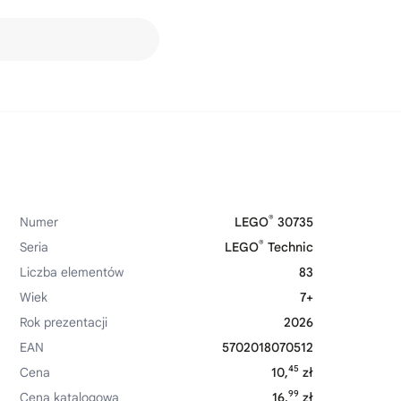
®
Numer
LEGO
30735
®
Seria
LEGO
Technic
Liczba elementów
83
Wiek
7+
Rok prezentacji
2026
EAN
5702018070512
45
Cena
10,
zł
99
Cena katalogowa
16,
zł