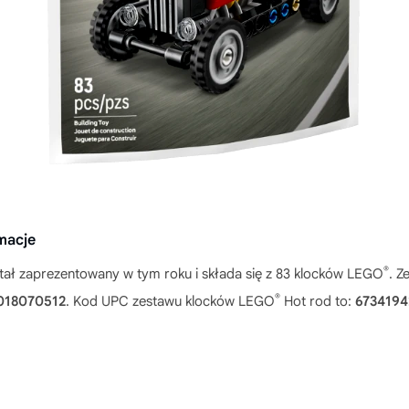
macje
®
tał zaprezentowany w tym roku i składa się z 83 klocków LEGO
. Z
®
018070512
. Kod UPC zestawu klocków LEGO
Hot rod to:
6734194