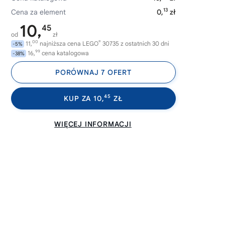
13
Cena za element
0,
zł
10,
45
od
zł
00
®
11,
najniższa cena LEGO
30735 z ostatnich 30 dni
-5%
99
16,
cena katalogowa
-38%
PORÓWNAJ 7 OFERT
45
KUP ZA 10,
ZŁ
WIĘCEJ INFORMACJI