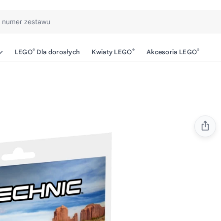
b numer zestawu
®
®
®
LEGO
Dla dorosłych
Kwiaty LEGO
Akcesoria LEGO