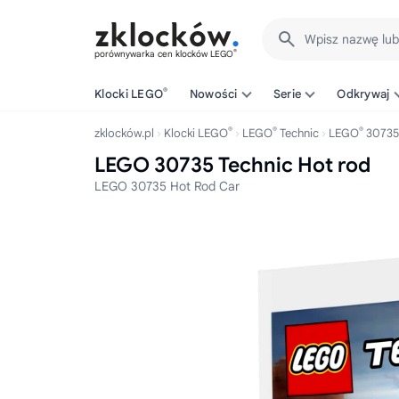
Wpisz nazwę lu
®
porównywarka cen klocków LEGO
®
Klocki LEGO
Nowości
Serie
Odkrywaj
®
®
®
zklocków.pl
Klocki LEGO
LEGO
Technic
LEGO
30735
LEGO 30735 Technic Hot rod
LEGO 30735 Hot Rod Car