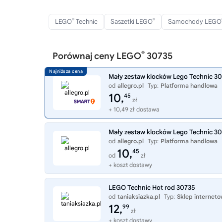
®
®
LEGO
Technic
Saszetki LEGO
Samochody LEGO
®
Porównaj ceny LEGO
30735
Mały zestaw klocków Lego Technic 3
od
allegro.pl
Typ:
Platforma handlowa
10,
45
zł
+ 10,49 zł dostawa
Mały zestaw klocków Lego Technic 3
od
allegro.pl
Typ:
Platforma handlowa
10,
45
od
zł
+ koszt dostawy
LEGO Technic Hot rod 30735
od
taniaksiazka.pl
Typ:
Sklep internet
12,
99
zł
+ koszt dostawy