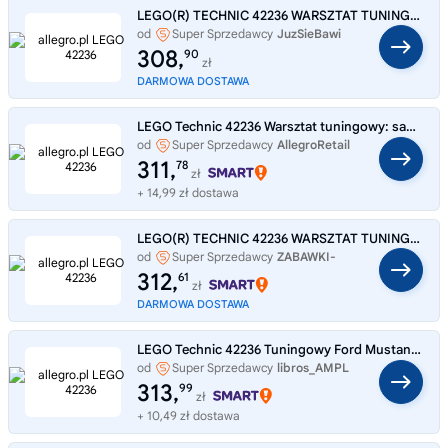
LEGO(R) TECHNIC 42236 WARSZTAT TUNINGOWY
od
Super Sprzedawcy
JuzSieBawi
308,
90
zł
DARMOWA DOSTAWA
LEGO Technic 42236 Warsztat tuningowy: samochód Ford Mustang GT
od
Super Sprzedawcy
AllegroRetail
311,
78
zł
+ 14,99 zł dostawa
LEGO(R) TECHNIC 42236 WARSZTAT TUNINGOWY
od
Super Sprzedawcy
ZABAWKI-
SZYBKO
312,
61
zł
DARMOWA DOSTAWA
LEGO Technic 42236 Tuningowy Ford Mustang GT Tuning Samochód Auto LEGO
od
Super Sprzedawcy
libros_AMPL
313,
99
zł
+ 10,49 zł dostawa