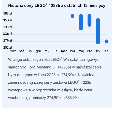
®
Historia ceny LEGO
42236 z ostatnich 12 miesięcy
387 zł
360 zł
333 zł
306 zł
279 zł
252 zł
wrz
paź
lis
gru
sty
lut
mar
kwi
maj
cze
lip
sie
®
W ciągu ostatniego roku
LEGO
Warsztat tuningowy:
samochód Ford Mustang GT (42236)
w najniższej cenie
było dostępne w lipcu 2026 za 274,90zł. Największa
®
zmienność najniższej ceny zestawu LEGO
42236
występowała w poprzednim miesiącu, kiedy cena
wachała się pomiędzy 274,90zł a 363,99zł.