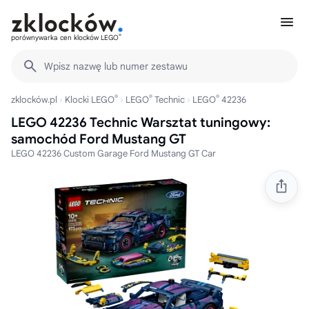
®
porównywarka cen klocków LEGO
Wpisz nazwę lub numer zestawu
®
®
®
zklocków.pl
Klocki LEGO
LEGO
Technic
LEGO
42236
LEGO 42236 Technic Warsztat tuningowy:
samochód Ford Mustang GT
LEGO 42236 Custom Garage Ford Mustang GT Car