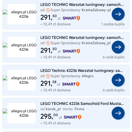
LEGO TECHNIC Warsztat tuningowy: samochód Ford Mustang GT 42236
od
Super Sprzedawcy
KrainaZabawy-pl
291,
50
zł
+ 10,49 zł dostawa
1 osoba kupiła
LEGO TECHNIC Warsztat tuningowy: samochód Ford Mustang GT 42236
od
Super Sprzedawcy
KrainaZabawy_pl
291,
50
zł
+ 10,49 zł dostawa
6 osób kupiło
LEGO Technic 42236 Warsztat tuningowy: samochód Ford Mustang GT
od
Super Sprzedawcy
Allegro
291,
58
zł
+ 10,49 zł dostawa
6 osób kupiło
LEGO TECHNIC 42236 Samochód Ford Mustang GT, zestaw klocków 10+
od
korob_pl
Konto:
Firma
295,
00
zł
+ 10,49 zł dostawa