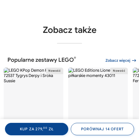
Zobacz także
®
Popularne zestawy LEGO
Zobacz więcej
00
KUP ZA 279,
ZŁ
PORÓWNAJ 14 OFERT
®
®
LEGO
KPOP DEMON HUNTERS
LEGO
EDITIONS
LE
72537
43011
77