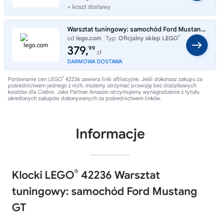
+ koszt dostawy
Warsztat tuningowy: samochód Ford Mustang GT 42236
®
od
lego.com
Typ:
Oficjalny sklep LEGO
379,
99
zł
DARMOWA DOSTAWA
®
Porównanie cen LEGO
42236 zawiera linki afiliacyjne. Jeśli dokonasz zakupu za
pośrednictwem jednego z nich, możemy otrzymać prowizję bez dodatkowych
kosztów dla Ciebie. Jako Partner Amazon otrzymujemy wynagrodzenie z tytułu
określonych zakupów dokonywanych za pośrednictwem linków.
Informacje
®
Klocki LEGO
42236 Warsztat
tuningowy: samochód Ford Mustang
GT