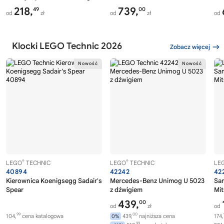
218,
739,
49
00
od
zł
od
zł
od
Klocki LEGO Technic 2026
Zobacz więcej
®
®
LEGO
TECHNIC
LEGO
TECHNIC
LE
40894
42242
42
Kierownica Koenigsegg Sadair's
Mercedes-Benz Unimog U 5023
Sa
Spear
z dźwigiem
Mit
439,
00
od
zł
od
99
00
104,
cena katalogowa
439,
najniższa cena
174,
0%
99