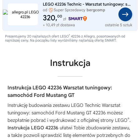
LEGO 42236 Technic - Warsztat tuningowy: samochód Ford Mustang GT
od
Super Sprzedawcy
bergcomp
320,
00
zł
+ 10,49 zł dostawa
ostatnie 5 sztuk
®
Prezentujemy 20 najtańszych ofert LEGO
42236 z Allegro, posortowanych od
najniższej ceny. Na początku listy wyróżniliśmy najtańszą ofertę SMART.
Instrukcja
Instrukcja LEGO 42236 Warsztat tuningowy:
samochód Ford Mustang GT
Instrukcję budowania zestawu
LEGO Technic Warsztat
tuningowy: samochód Ford Mustang GT 42236
możesz
®
bezpłatnie pobrać i wydrukować z oficjalnej strony LEGO
.
Instrukcja LEGO 42236
ułatwi Tobie zbudowanie zestawu,
a także pozwoli sprawdzić listę elementów potrzebnych do