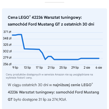
®
Cena LEGO
42236 Warsztat tuningowy:
samochód Ford Mustang GT z ostatnich 30 dni
371 zł
348 zł
325 zł
302 zł
279 zł
256 zł
9 lip
13 lip
17 lip
21 lip
25 lip
29 lip
2 sie
6 sie
Ceny produktów dostępnych w serwisie Amazon nie są uwzględniane na
wykresie historii ceny.
®
W ciągu ostatnich 30 dni w
najniższej cenie LEGO
42236 Warsztat tuningowy: samochód Ford Mustang
GT
było dostępne 31 lip za 274,90zł.