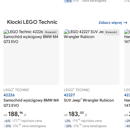
519,
cena katalogowa
274,
-16%
Klocki LEGO Technic
Zobacz więcej
®
®
LEGO
TECHNIC
LEGO
TECHNIC
LE
42226
42227
42
®
Samochód wyścigowy BMW M4
SUV Jeep
Wrangler Rubicon
Ha
GT3 EVO
14
188,
183,
96
00
od
zł
od
zł
od
50
99
177,
najniższa cena
179,
najniższa cena
+6%
+2%
+2
99
99
274,
cena katalogowa
274,
cena katalogowa
-31%
-33%
-4