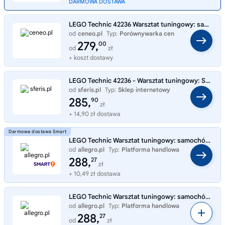
DARMOWA DOSTAWA
LEGO Technic 42236 Warsztat tuningowy: samochód Ford Mustang GT
od
ceneo.pl
Typ:
Porównywarka cen
279,
00
od
zł
+ koszt dostawy
LEGO Technic 42236 - Warsztat tuningowy: Samochód Ford Mustang GT
od
sferis.pl
Typ:
Sklep internetowy
285,
90
zł
+ 14,90 zł dostawa
LEGO Technic Warsztat tuningowy: samochód Ford Mustang GT 42236
od
allegro.pl
Typ:
Platforma handlowa
288,
27
zł
+ 10,49 zł dostawa
LEGO Technic Warsztat tuningowy: samochód Ford Mustang GT 42236
od
allegro.pl
Typ:
Platforma handlowa
288,
27
od
zł