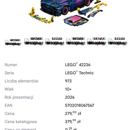
®
Numer
LEGO
42236
®
Seria
LEGO
Technic
Liczba elementów
973
Wiek
10+
Rok prezentacji
2026
EAN
5702018067567
00
Cena
279,
zł
99
Cena katalogowa
379,
zł
29
Cena za element
0,
zł