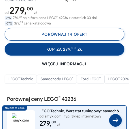
279,
00
od
zł
90
®
274,
najniższa cena LEGO
42236 z ostatnich 30 dni
+1%
99
379,
cena katalogowa
-27%
PORÓWNAJ 14 OFERT
00
KUP ZA 279,
ZŁ
WIĘCEJ INFORMACJI
®
®
®
®
LEGO
Technic
Samochody LEGO
Ford LEGO
LEGO
2026
®
Porównaj ceny LEGO
42236
LEGO Technic, Warsztat tuningowy: samochód Ford Mustang GT, 42236
od
smyk.com
Typ:
Sklep internetowy
279,
00
zł