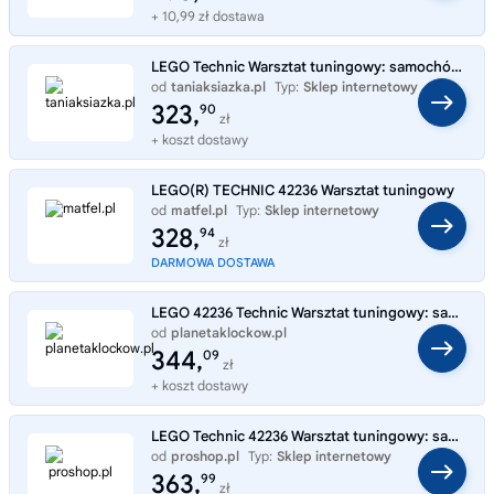
+ 10,99 zł dostawa
LEGO Technic Warsztat tuningowy: samochód Ford Mustang GT 42236
od
taniaksiazka.pl
Typ:
Sklep internetowy
323,
90
zł
+ koszt dostawy
LEGO(R) TECHNIC 42236 Warsztat tuningowy
od
matfel.pl
Typ:
Sklep internetowy
328,
94
zł
DARMOWA DOSTAWA
LEGO 42236 Technic Warsztat tuningowy: samochód Ford Mustang GT
od
planetaklockow.pl
Typ:
Sklep internetowy
344,
09
zł
+ koszt dostawy
LEGO Technic 42236 Warsztat tuningowy: samochód Ford Mustang GT
od
proshop.pl
Typ:
Sklep internetowy
363,
99
zł