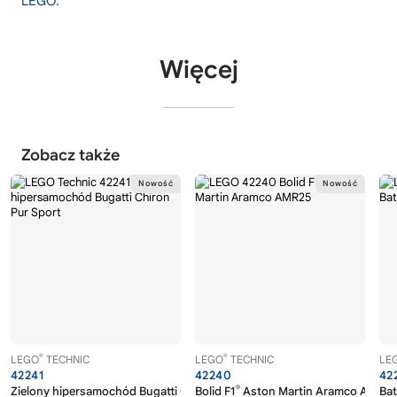
LEGO
.
Więcej
Zobacz także
®
®
LEGO
TECHNIC
LEGO
TECHNIC
LE
42241
42240
42
®
Zielony hipersamochód Bugatti Chiron Pur Sport
Bolid F1
Aston Martin Aramco AMR25
Bat