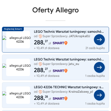
Oferty Allegro
LEGO Technic Warsztat tuningowy: samochód Ford Mustang GT 42236
od
Super Sprzedawcy
JATUkropkaEU
288,
27
zł
+ 10,49 zł dostawa
21 osób kupiło
LEGO Technic Warsztat tuningowy: samochód Ford Mustang GT 42236
od
Super Sprzedawcy
jatu_eu
288,
27
zł
+ 10,49 zł dostawa
1 osoba kupiła
LEGO 42236 TECHNIC Warsztat tuningowy: samochód Ford Mustang GT
od
Super Sprzedawcy
KrainaZabawy_pl
288,
28
zł
+ 10,49 zł dostawa
1 osoba kupiła