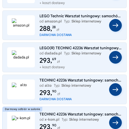
+ koszt dostawy
LEGO Technic Warsztat tuningowy: samochód Ford Mustang GT 42236 | Model samochodu, klocki konstrukcyjne Technic, prezent
od
amazon.pl
Typ:
Sklep internetowy
288,
28
zł
DARMOWA DOSTAWA
LEGO(R) TECHNIC 42236 Warsztat tuningowy: samochód Ford Mustang GT
od
dadada.pl
Typ:
Sklep internetowy
293,
69
zł
+ koszt dostawy
TECHNIC 42236 Warsztat tuningowy: samochód Ford Mustang GT
od
al.to
Typ:
Sklep internetowy
293,
90
zł
DARMOWA DOSTAWA
TECHNIC 42236 Warsztat tuningowy: samochód Ford Mustang GT
od
x-kom.pl
Typ:
Sklep internetowy
293,
90
zł