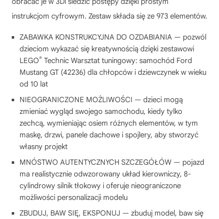
obracać je w 3Di śledzić postępy dzięki prostym
instrukcjom cyfrowym. Zestaw składa się ze 973 elementów.
ZABAWKA KONSTRUKCYJNA DO OZDABIANIA — pozwól
dzieciom wykazać się kreatywnością dzięki zestawowi
®
LEGO
Technic Warsztat tuningowy: samochód Ford
Mustang GT (42236) dla chłopców i dziewczynek w wieku
od 10 lat
NIEOGRANICZONE MOŻLIWOŚCI — dzieci mogą
zmieniać wygląd swojego samochodu, kiedy tylko
zechcą, wymieniając osiem różnych elementów, w tym
maskę, drzwi, panele dachowe i spojlery, aby stworzyć
własny projekt
MNÓSTWO AUTENTYCZNYCH SZCZEGÓŁÓW — pojazd
ma realistycznie odwzorowany układ kierowniczy, 8-
cylindrowy silnik tłokowy i oferuje nieograniczone
możliwości personalizacji modelu
ZBUDUJ, BAW SIĘ, EKSPONUJ — zbuduj model, baw się