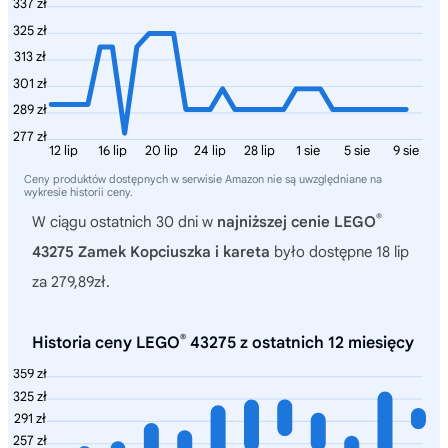
337 zł
325 zł
313 zł
301 zł
289 zł
277 zł
12 lip
16 lip
20 lip
24 lip
28 lip
1 sie
5 sie
9 sie
Ceny produktów dostępnych w serwisie Amazon nie są uwzględniane na
wykresie historii ceny.
®
W ciągu ostatnich 30 dni w
najniższej cenie LEGO
43275 Zamek Kopciuszka i kareta
było dostępne 18 lip
za 279,89zł.
®
Historia ceny LEGO
43275 z ostatnich 12 miesięcy
359 zł
325 zł
291 zł
257 zł