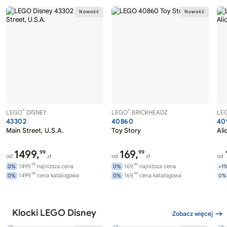
®
®
LEGO
DISNEY
LEGO
BRICKHEADZ
LE
43302
40860
40
Main Street, U.S.A.
Toy Story
Ali
1499,
169,
99
99
od
zł
od
zł
od
99
99
1499,
najniższa cena
169,
najniższa cena
0%
0%
+1
99
99
1499,
cena katalogowa
169,
cena katalogowa
0%
0%
0%
Klocki LEGO Disney
Zobacz więcej