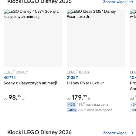
Klocki LEGO Disney 2025
Zobacz więcej
®
®
LEGO
DISNEY
LEGO
IDEAS
LE
40774
21357
10
Sceny z klasycznych animacji
Disney Pixar Luxo Jr.
Prz
Ann
98,
179,
49
99
od
zł
od
zł
od
99
199,
najniższa cena
-10%
+2
99
299,
cena katalogowa
-40%
-3
Klocki LEGO Disney 2026
Zobacz więcej