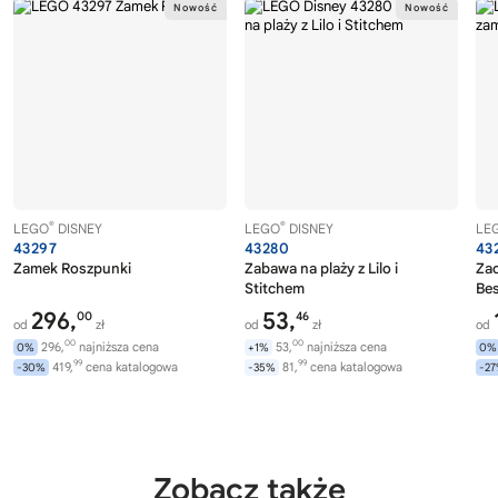
®
®
LEGO
DISNEY
LEGO
DISNEY
LE
43297
43280
43
Zamek Roszpunki
Zabawa na plaży z Lilo i
Zac
Stitchem
Bes
296,
53,
00
46
od
zł
od
zł
od
00
00
296,
najniższa cena
53,
najniższa cena
0%
+1%
0%
99
99
419,
cena katalogowa
81,
cena katalogowa
-30%
-35%
-2
Zobacz także