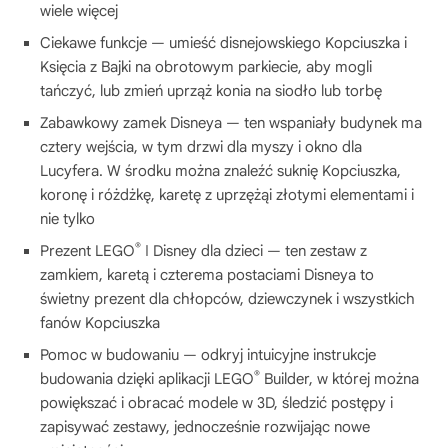
wiele więcej
Ciekawe funkcje — umieść disnejowskiego Kopciuszka i
Księcia z Bajki na obrotowym parkiecie, aby mogli
tańczyć, lub zmień uprząż konia na siodło lub torbę
Zabawkowy zamek Disneya — ten wspaniały budynek ma
cztery wejścia, w tym drzwi dla myszy i okno dla
Lucyfera. W środku można znaleźć suknię Kopciuszka,
koronę i różdżkę, karetę z uprzężąi złotymi elementami i
nie tylko
®
Prezent LEGO
ǀ Disney dla dzieci — ten zestaw z
zamkiem, karetą i czterema postaciami Disneya to
świetny prezent dla chłopców, dziewczynek i wszystkich
fanów Kopciuszka
Pomoc w budowaniu — odkryj intuicyjne instrukcje
®
budowania dzięki aplikacji LEGO
Builder, w której można
powiększać i obracać modele w 3D, śledzić postępy i
zapisywać zestawy, jednocześnie rozwijając nowe