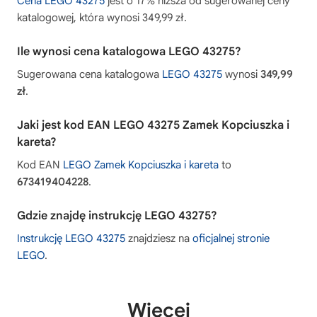
Cena LEGO 43275
jest o 17% niższa od sugerowanej ceny
katalogowej, która wynosi 349,99 zł.
Ile wynosi cena katalogowa LEGO 43275?
Sugerowana cena katalogowa
LEGO 43275
wynosi
349,99
zł
.
Jaki jest kod EAN LEGO 43275 Zamek Kopciuszka i
kareta?
Kod EAN
LEGO Zamek Kopciuszka i kareta
to
673419404228
.
Gdzie znajdę instrukcję LEGO 43275?
Instrukcję LEGO 43275
znajdziesz na
oficjalnej stronie
LEGO
.
Więcej