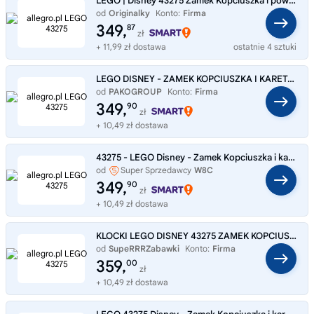
LEGO | Disney 43275 Zamek Kopciuszka i powóz z końmi
od
Originalky
Konto:
Firma
349,
87
zł
+ 11,99 zł dostawa
ostatnie 4 sztuki
LEGO DISNEY - ZAMEK KOPCIUSZKA I KARETA ZESTAW KLOCKÓW - 43275
od
PAKOGROUP
Konto:
Firma
349,
90
zł
+ 10,49 zł dostawa
43275 - LEGO Disney - Zamek Kopciuszka i kareta
od
Super Sprzedawcy
W8C
349,
90
zł
+ 10,49 zł dostawa
KLOCKI LEGO DISNEY 43275 ZAMEK KOPCIUSZKA Z KARETĄ FIGURKAMI 596EL. PREZENT
od
SupeRRRZabawki
Konto:
Firma
359,
00
zł
+ 10,49 zł dostawa