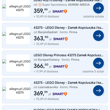
LEGO 43275 Disney - Zamek Kopciuszka i kareta
od
Super Sprzedawcy
ADREM-MEDIA
359,
99
zł
+ 10,49 zł dostawa
ostatnia sztuka
43275 - LEGO Disney - Zamek Kopciuszka i kareta
od
BarpioGadzet
Konto:
Firma
363,
90
zł
+ 10,49 zł dostawa
LEGO Disney Princess 43275 Zamek Kopciuszka i powóz z końmi
od
Europerfumery
Konto:
Firma
366,
50
zł
+ 11,99 zł dostawa
ostatnie 5 sztuk
43275 - LEGO Disney - Zamek Kopciuszka i kareta
od
czarnakavvka
Konto:
Firma
369,
99
zł
+ 10,49 zł dostawa