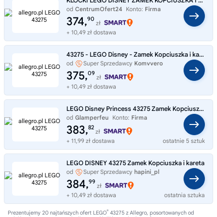
KLOCKI LEGO DISNEY ZAMEK KOPCIUSZKA I KARETA 43275 ZESTAW KLOCKÓW PREZENT
od
CentrumOfert24
Konto:
Firma
374,
90
zł
+ 10,49 zł dostawa
43275 - LEGO Disney - Zamek Kopciuszka i kareta
od
Super Sprzedawcy
Komvvero
375,
09
zł
+ 10,49 zł dostawa
LEGO Disney Princess 43275 Zamek Kopciuszka i powóz z końmi
od
Glamperfeu
Konto:
Firma
383,
82
zł
+ 11,99 zł dostawa
ostatnie 5 sztuk
LEGO DISNEY 43275 Zamek Kopciuszka i kareta
od
Super Sprzedawcy
hapini_pl
384,
99
zł
+ 10,49 zł dostawa
ostatnia sztuka
®
Prezentujemy 20 najtańszych ofert LEGO
43275 z Allegro, posortowanych od