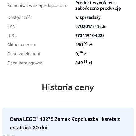
Produkt wycofany –
Komunikat w sklepie lego.com:
zakończono produkcję
Dostępność:
w sprzedaży
EAN:
5702017814636
UPC:
673419404228
59
Aktualna cena:
290,
zł
49
Cena za element:
0,
zł
99
Cena katalogowa:
349,
zł
Historia ceny
®
Cena LEGO
43275 Zamek Kopciuszka i kareta z
ostatnich 30 dni