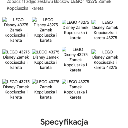
®
Zobacz 11 zdjęć zestawu klocków
LEGO
43275
Zamek
Kopciuszka i kareta
Specyfikacja