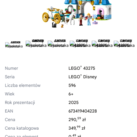
®
Numer
LEGO
43275
®
Seria
LEGO
Disney
Liczba elementów
596
Wiek
6+
Rok prezentacji
2025
EAN
673419404228
59
Cena
290,
zł
99
Cena katalogowa
349,
zł
49
Cena za element
0,
zł