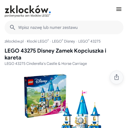
®
porównywarka cen klocków LEGO
Wpisz nazwę lub numer zestawu
®
®
®
zklocków.pl
Klocki LEGO
LEGO
Disney
LEGO
43275
LEGO 43275 Disney Zamek Kopciuszka i
kareta
LEGO 43275 Cinderella's Castle & Horse Carriage