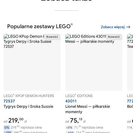
®
Popularne zestawy LEGO
Zobacz więcej
®
®
LEGO
KPOP DEMON HUNTERS
LEGO
EDITIONS
LE
72537
43011
77
Tygrys Derpy i Sroka Sussie
Lionel Messi — piłkarskie
Bol
momenty
219,
75,
00
13
od
zł
od
zł
od
00
29
219,
najniższa cena
71,
najniższa cena
114,
0%
+5%
99
99
299,
cena katalogowa
124,
cena katalogowa
-27%
-40%