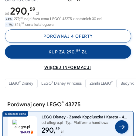
290,
59
od
zł
89
®
279,
najniższa cena LEGO
43275 z ostatnich 30 dni
+4%
99
349,
cena katalogowa
-17%
PORÓWNAJ 4 OFERTY
59
KUP ZA 290,
ZŁ
WIĘCEJ INFORMACJI
®
®
®
LEGO
Disney
LEGO
Disney Princess
Zamki LEGO
Budynki
®
Porównaj ceny LEGO
43275
LEGO Disney - Zamek Kopciuszka I Kareta - 43275
od
allegro.pl
Typ:
Platforma handlowa
290,
59
zł