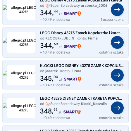
LEGO Disney 43275 Zamek Kopciuszka i kareta
od
Super Sprzedawcy
arabeska_2006
344,
44
zł
+ 10,49 zł dostawa
1 osoba kupiła
LEGO Disney 43275 Zamek Kopciuszka i kareta + TORBA LEGO
od
KLOCEK-LUBLIN
Konto:
Firma
344,
69
zł
+ 10,49 zł dostawa
ostatnia sztuka
KLOCKI LEGO DISNEY 43275 ZAMEK KOPCIUSZKA I KARETA + GRATIS KATALOG
od
jaaarek
Konto:
Firma
345,
00
zł
+ 10,49 zł dostawa
ostatnia sztuka
LEGO 43275 DISNEY ZAMEK I KARETA KOPCIUSZKA
od
Super Sprzedawcy
Klocki_Koszalin
348,
99
zł
+ 10,49 zł dostawa
ostatnia sztuka