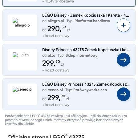
+ 10,49 zł dostawa
LEGO Disney - Zamek Kopciuszka I Kareta - 43275
od
allegro.pl
Typ:
Platforma handlowa
290,
59
od
zł
+ koszt dostawy
Disney Princess 43275 Zamek Kopciuszka i kareta
od
al.to
Typ:
Sklep internetowy
299,
90
zł
+ koszt dostawy
LEGO Disney Princess 43275 Zamek Kopciuszka i kareta
od
ceneo.pl
Typ:
Porównywarka cen
299,
90
od
zł
+ koszt dostawy
®
Porównanie cen LEGO
43275 zawiera linki afiliacyjne. Jeśli dokonasz zakupu za
pośrednictwem jednego z nich, możemy otrzymać prowizję bez dodatkowych
kosztów dla Ciebie.
®
Oficjalna strona LEGO
43275