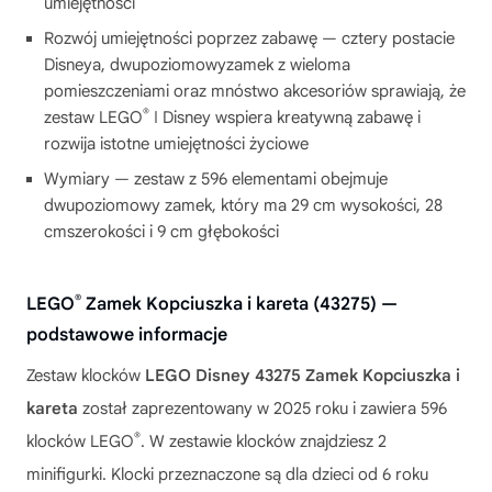
umiejętności
Rozwój umiejętności poprzez zabawę — cztery postacie
Disneya, dwupoziomowyzamek z wieloma
pomieszczeniami oraz mnóstwo akcesoriów sprawiają, że
®
zestaw LEGO
ǀ Disney wspiera kreatywną zabawę i
rozwija istotne umiejętności życiowe
Wymiary — zestaw z 596 elementami obejmuje
dwupoziomowy zamek, który ma 29 cm wysokości, 28
cmszerokości i 9 cm głębokości
®
LEGO
Zamek Kopciuszka i kareta (43275) —
podstawowe informacje
Zestaw klocków
LEGO Disney 43275 Zamek Kopciuszka i
kareta
został zaprezentowany w 2025 roku i zawiera 596
®
klocków LEGO
. W zestawie klocków znajdziesz 2
minifigurki. Klocki przeznaczone są dla dzieci od 6 roku