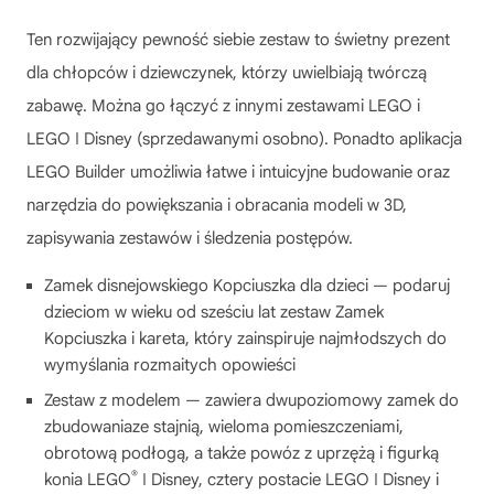
Ten rozwijający pewność siebie zestaw to świetny prezent
dla chłopców i dziewczynek, którzy uwielbiają twórczą
zabawę. Można go łączyć z innymi zestawami LEGO i
LEGO ǀ Disney (sprzedawanymi osobno). Ponadto aplikacja
LEGO Builder umożliwia łatwe i intuicyjne budowanie oraz
narzędzia do powiększania i obracania modeli w 3D,
zapisywania zestawów i śledzenia postępów.
Zamek disnejowskiego Kopciuszka dla dzieci — podaruj
dzieciom w wieku od sześciu lat zestaw Zamek
Kopciuszka i kareta, który zainspiruje najmłodszych do
wymyślania rozmaitych opowieści
Zestaw z modelem — zawiera dwupoziomowy zamek do
zbudowaniaze stajnią, wieloma pomieszczeniami,
obrotową podłogą, a także powóz z uprzężą i figurką
®
konia LEGO
ǀ Disney, cztery postacie LEGO ǀ Disney i