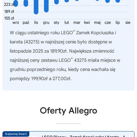
223 zł
189 zł
155 zł
wrz
paź
lis
gru
sty
lut
mar
kwi
maj
cze
lip
sie
®
W ciągu ostatniego roku
LEGO
Zamek Kopciuszka i
kareta (43275)
w najniższej cenie było dostępne w
listopadzie 2025 za 189,90zł. Największa zmienność
®
najniższej ceny zestawu LEGO
43275 miała miejsce w
grudniu poprzedniego roku, kiedy cena wachała się
pomiędzy 199,90zł a 277,00zł.
Oferty Allegro