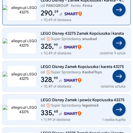
LEGO Disney - Zamek Kopciuszka I Kareta - 43275
od
PAKOGROUP
Konto:
Firma
290,
59
zł
+ 10,49 zł dostawa
LEGO Disney 43275 Zamek Kopciuszka i kareta
od
Super Sprzedawcy
anuukad
325,
99
zł
+ 10,49 zł dostawa
ostatnie 9 sztuk
LEGO Disney Zamek Kopciuszka i kareta 43275
od
Super Sprzedawcy
KaobeiToys
328,
99
zł
+ 10,49 zł dostawa
ostatnia sztuka
LEGO Disney Zamek i powóz Kopciuszka 43275
od
Super Sprzedawcy
legostock
335,
68
zł
+ 11,99 zł dostawa
1 osoba kupiła