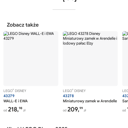
Zobacz także
®
®
LEGO
DISNEY
LEGO
DISNEY
LE
43279
43278
43
WALL-E i EWA
Miniaturowy zamek w Arendelle i lodo
Sa
218,
209,
98
99
od
zł
od
zł
od