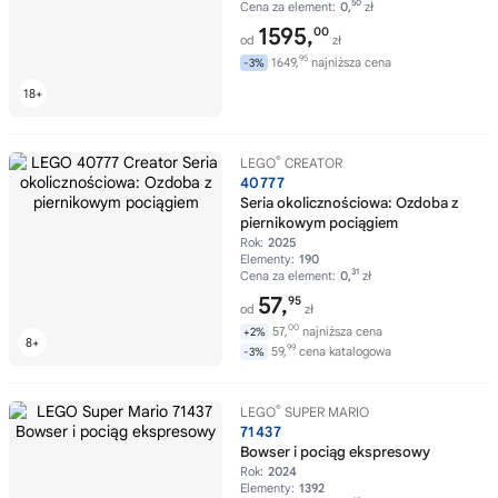
50
Cena za element:
0,
zł
1595,
00
od
zł
95
1649,
najniższa cena
-3%
®
LEGO
CREATOR
40777
Seria okolicznościowa: Ozdoba z
piernikowym pociągiem
Rok:
2025
Elementy:
190
31
Cena za element:
0,
zł
57,
95
od
zł
00
57,
najniższa cena
+2%
99
59,
cena katalogowa
-3%
®
LEGO
SUPER MARIO
71437
Bowser i pociąg ekspresowy
Rok:
2024
Elementy:
1392