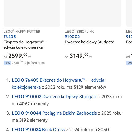
®
®
LEGO
HARRY POTTER
LEGO
BRICKLINK
LE
76405
910002
91
Ekspres do Hogwartu™ —
Dworzec kolejowy Studgate
Poc
edycja kolekcjonerska
2599,
3149,
00
00
od
zł
od
zł
od
00
2788,
najniższa cena
-7%
-3
LEGO 76405
Ekspres do Hogwartu™ — edycja
kolekcjonerska
z 2022 roku ma
5129
elementów
LEGO 910002
Dworzec kolejowy Studgate
z 2023 roku
ma
4062
elementy
LEGO 910044
Pociąg na Dzikim Zachodzie
z 2025 roku
ma
3192
elementy
LEGO 910034
Brick Cross
z 2024 roku ma
3050