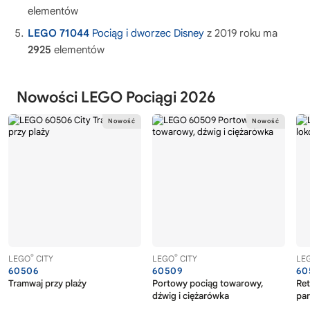
elementów
LEGO 71044
Pociąg i dworzec Disney
z 2019 roku ma
2925
elementów
Nowości LEGO Pociągi 2026
®
®
LEGO
CITY
LEGO
CITY
LE
60506
60509
60
Tramwaj przy plaży
Portowy pociąg towarowy,
Ret
dźwig i ciężarówka
pa