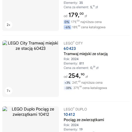
Elementy:
35
11
Cena za element:
5,
zł
179,
00
od
zł
00
179,
najniższa cena
0%
99
189,
cena katalogowa
-6%
®
LEGO
CITY
60423
Tramwaj miejski ze stacją
Rok:
2024
Elementy:
811
31
Cena za element:
0,
zł
254,
90
od
zł
43
247,
najniższa cena
+3%
99
379,
cena katalogowa
-33%
®
LEGO
DUPLO
10412
Pociąg ze zwierzątkami
Rok:
2024
Elementy:
19