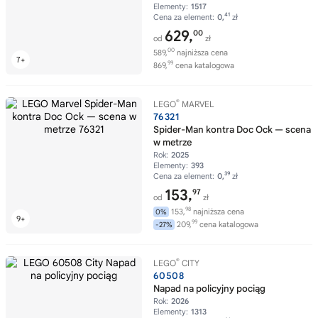
Elementy:
1517
41
Cena za element:
0,
zł
629,
00
od
zł
00
589,
najniższa cena
99
869,
cena katalogowa
®
LEGO
MARVEL
76321
Spider-Man kontra Doc Ock — scena
w metrze
Rok:
2025
Elementy:
393
39
Cena za element:
0,
zł
153,
97
od
zł
98
153,
najniższa cena
0%
99
209,
cena katalogowa
-27%
®
LEGO
CITY
60508
Napad na policyjny pociąg
Rok:
2026
Elementy:
1313