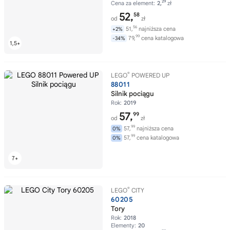
29
Cena za element:
2,
zł
52,
58
od
zł
56
51,
najniższa cena
+2%
99
79,
cena katalogowa
-34%
®
LEGO
POWERED UP
88011
Silnik pociągu
Rok:
2019
57,
99
od
zł
99
57,
najniższa cena
0%
99
57,
cena katalogowa
0%
®
LEGO
CITY
60205
Tory
Rok:
2018
Elementy:
20