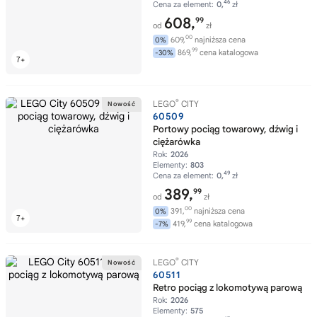
46
Cena za element:
0,
zł
608,
99
od
zł
00
609,
najniższa cena
0%
99
869,
cena katalogowa
-30%
®
LEGO
CITY
60509
Portowy pociąg towarowy, dźwig i
ciężarówka
Rok:
2026
Elementy:
803
49
Cena za element:
0,
zł
389,
99
od
zł
00
391,
najniższa cena
0%
99
419,
cena katalogowa
-7%
®
LEGO
CITY
60511
Retro pociąg z lokomotywą parową
Rok:
2026
Elementy:
575