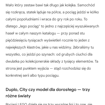
Mało który zestaw bawi tak długo jak kolejka. Samochód
się rozkręca, statek ląduje na półce, a pociąg jeździ w kółko
całymi popołudniami i wraca do gry rok po roku. To
dlatego „lego pociąg" to jedno z najczęściej wyszukiwanych
haseł w całym naszym katalogu — przy ponad stu
pięćdziesięciu tysiącach wyświetleń rocznie to jeden z
największych klastrów, jakie u nas widzimy. Zebraliśmy tu
wszystko, co jeździ po szynach: od grubych ciuchci dla
dwulatka po kolekcjonerskie składy z tysięcy elementów. Ta
strona jest punktem wyjścia — stąd rozchodzisz się do
konkretnej serii albo typu pociągu.
Duplo, City czy model dla dorosłego — trzy
różne światy
Pociągi LEGO dzielą się na trzy wyraźne ligi i to one, nie