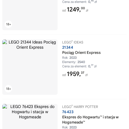
46
Cena za element:
0,
zł
1249,
00
od
zł
®
LEGO
IDEAS
21344
Pociąg Orient Express
Rok:
2023
Elementy:
2540
77
Cena za element:
0,
zł
1959,
37
od
zł
®
LEGO
HARRY POTTER
76423
Ekspres do Hogwartu™ i stacja w
Hogsmeade™
Rok:
2023