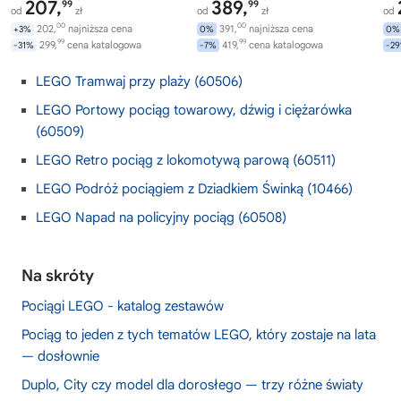
207,
389,
99
99
od
zł
od
zł
od
00
00
202,
najniższa cena
391,
najniższa cena
+3%
0%
0%
99
99
299,
cena katalogowa
419,
cena katalogowa
-31%
-7%
-2
LEGO Tramwaj przy plaży (60506)
LEGO Portowy pociąg towarowy, dźwig i ciężarówka
(60509)
LEGO Retro pociąg z lokomotywą parową (60511)
LEGO Podróż pociągiem z Dziadkiem Świnką (10466)
LEGO Napad na policyjny pociąg (60508)
Na skróty
Pociągi LEGO - katalog zestawów
Pociąg to jeden z tych tematów LEGO, który zostaje na lata
— dosłownie
Duplo, City czy model dla dorosłego — trzy różne światy