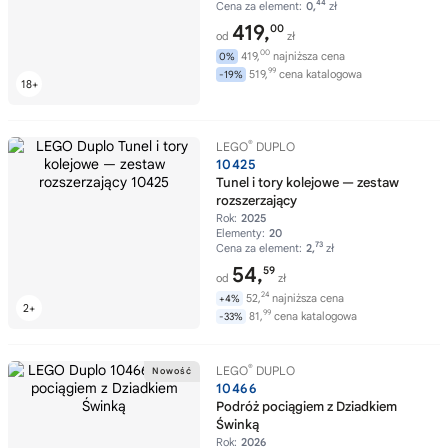
44
Cena za element:
0,
zł
419,
00
od
zł
00
419,
najniższa cena
0%
99
519,
cena katalogowa
-19%
®
LEGO
DUPLO
10425
Tunel i tory kolejowe — zestaw
rozszerzający
Rok:
2025
Elementy:
20
73
Cena za element:
2,
zł
54,
59
od
zł
24
52,
najniższa cena
+4%
99
81,
cena katalogowa
-33%
®
LEGO
DUPLO
10466
Podróż pociągiem z Dziadkiem
Świnką
Rok:
2026