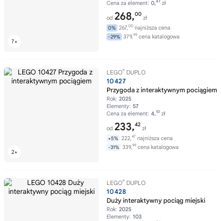
47
Cena za element:
0,
zł
268,
00
od
zł
00
267,
najniższa cena
0%
99
379,
cena katalogowa
-29%
®
LEGO
DUPLO
10427
Przygoda z interaktywnym pociągiem
Rok:
2025
Elementy:
57
10
Cena za element:
4,
zł
233,
42
od
zł
47
222,
najniższa cena
+5%
99
339,
cena katalogowa
-31%
®
LEGO
DUPLO
10428
Duży interaktywny pociąg miejski
Rok:
2025
Elementy:
103