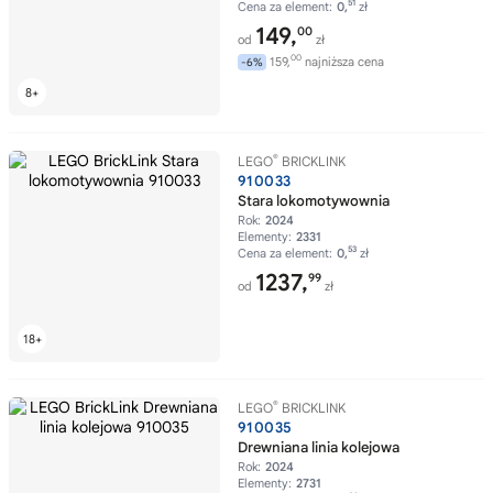
51
Cena za element:
0,
zł
149,
00
od
zł
00
159,
najniższa cena
-6%
®
LEGO
BRICKLINK
910033
Stara lokomotywownia
Rok:
2024
Elementy:
2331
53
Cena za element:
0,
zł
1237,
99
od
zł
®
LEGO
BRICKLINK
910035
Drewniana linia kolejowa
Rok:
2024
Elementy:
2731