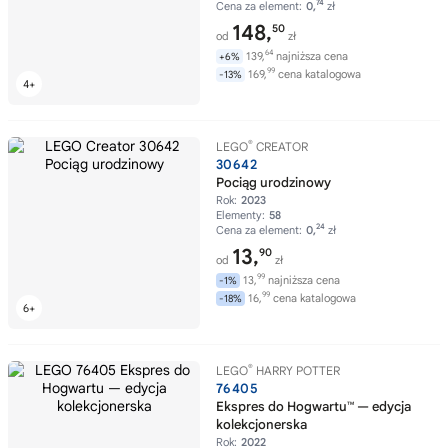
74
Cena za element:
0,
zł
148,
50
od
zł
64
139,
najniższa cena
+6%
99
169,
cena katalogowa
-13%
®
LEGO
CREATOR
30642
Pociąg urodzinowy
Rok:
2023
Elementy:
58
24
Cena za element:
0,
zł
13,
90
od
zł
99
13,
najniższa cena
-1%
99
16,
cena katalogowa
-18%
®
LEGO
HARRY POTTER
76405
Ekspres do Hogwartu™ — edycja
kolekcjonerska
Rok:
2022