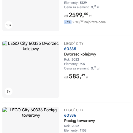
Elementy:
5129
51
Cena za element:
0,
zł
2599,
00
od
zł
00
2788,
najniższa cena
-7%
®
LEGO
CITY
60335
Dworzec kolejowy
Rok:
2022
Elementy:
907
65
Cena za element:
0,
zł
585,
49
od
zł
®
LEGO
CITY
60336
Pociąg towarowy
Rok:
2022
Elementy:
1153