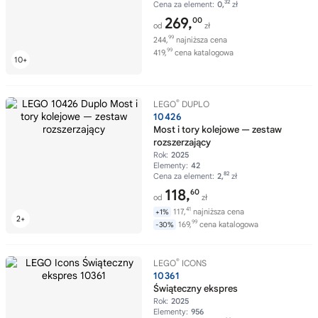
32
Cena za element:
0,
zł
269,
00
od
zł
99
244,
najniższa cena
99
419,
cena katalogowa
®
LEGO
DUPLO
10426
Most i tory kolejowe — zestaw
rozszerzający
Rok:
2025
Elementy:
42
82
Cena za element:
2,
zł
118,
60
od
zł
41
117,
najniższa cena
+1%
99
169,
cena katalogowa
-30%
®
LEGO
ICONS
10361
Świąteczny ekspres
Rok:
2025
Elementy:
956