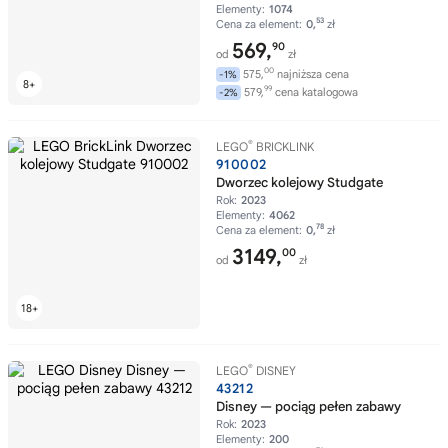
Elementy:
1074
53
Cena za element:
0,
zł
569,
90
od
zł
00
575,
najniższa cena
-1%
99
579,
cena katalogowa
-2%
®
LEGO
BRICKLINK
910002
Dworzec kolejowy Studgate
Rok:
2023
Elementy:
4062
78
Cena za element:
0,
zł
3149,
00
od
zł
®
LEGO
DISNEY
43212
Disney — pociąg pełen zabawy
Rok:
2023
Elementy:
200