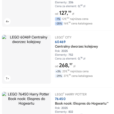
Elementy:
206
62
Cena za element:
0,
zł
127,
99
od
zł
00
129,
najniższa cena
-1%
99
169,
cena katalogowa
-25%
®
LEGO
CITY
60469
Centralny dworzec kolejowy
Rok:
2025
Elementy:
752
36
Cena za element:
0,
zł
268,
97
od
zł
98
259,
najniższa cena
+3%
99
379,
cena katalogowa
-29%
®
LEGO
HARRY POTTER
76450
Book nook: Ekspres do Hogwartu™
Rok:
2025
Elementy:
832