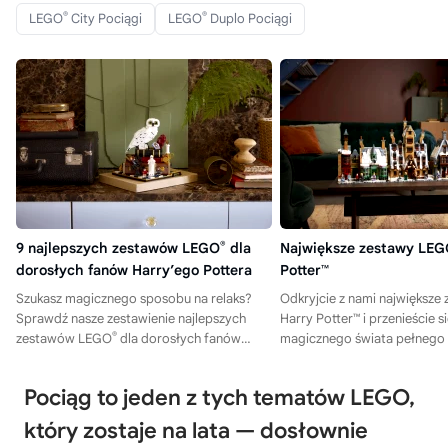
®
®
LEGO
City Pociągi
LEGO
Duplo Pociągi
9 najlepszych zestawów LEGO
®
dla
Największe zestawy LE
dorosłych fanów Harry’ego Pottera
Potter™
Szukasz magicznego sposobu na relaks?
Odkryjcie z nami największ
Sprawdź nasze zestawienie najlepszych
Harry Potter™ i przenieście s
®
zestawów LEGO
dla dorosłych fanów
magicznego świata pełnego 
Harry’ego Pottera i przenieś się do świata
szczegółów i kreatywnych 
czarodziejów!
kliknijcie i sprawdźcie nasze
Pociąg to jeden z tych tematów LEGO,
który zostaje na lata — dosłownie