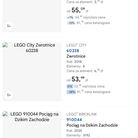
75
Cena za element:
2,
zł
55,
09
od
zł
44
54,
najniższa cena
+1%
99
81,
cena katalogowa
-33%
®
LEGO
CITY
60238
Zwrotnice
Rok:
2018
Elementy:
8
75
Cena za element:
6,
zł
53,
99
od
zł
88
53,
najniższa cena
0%
99
81,
cena katalogowa
-34%
®
LEGO
BRICKLINK
910044
Pociąg na Dzikim Zachodzie
Rok:
2025
Elementy:
3192