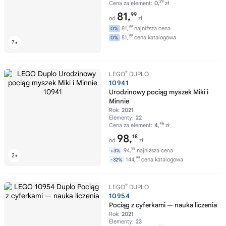
29
Cena za element:
0,
zł
81,
99
od
zł
99
81,
najniższa cena
0%
99
81,
cena katalogowa
0%
®
LEGO
DUPLO
10941
Urodzinowy pociąg myszek Miki i
Minnie
Rok:
2021
Elementy:
22
46
Cena za element:
4,
zł
98,
18
od
zł
98
94,
najniższa cena
+3%
99
144,
cena katalogowa
-32%
®
LEGO
DUPLO
10954
Pociąg z cyferkami — nauka liczenia
Rok:
2021
Elementy:
23