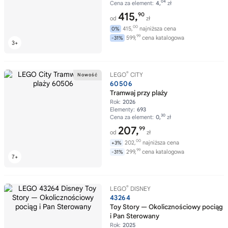
04
Cena za element:
4,
zł
415,
90
od
zł
00
415,
najniższa cena
0%
99
599,
cena katalogowa
-31%
®
LEGO
CITY
60506
Tramwaj przy plaży
Rok:
2026
Elementy:
693
30
Cena za element:
0,
zł
207,
99
od
zł
00
202,
najniższa cena
+3%
99
299,
cena katalogowa
-31%
®
LEGO
DISNEY
43264
Toy Story — Okolicznościowy pociąg
i Pan Sterowany
Rok:
2025