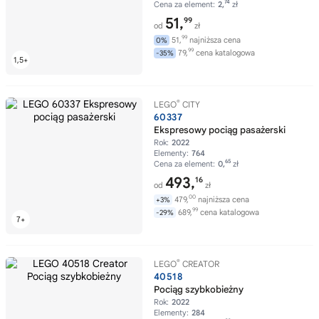
74
Cena za element:
2,
zł
51,
99
od
zł
99
51,
najniższa cena
0%
99
79,
cena katalogowa
-35%
®
LEGO
CITY
60337
Ekspresowy pociąg pasażerski
Rok:
2022
Elementy:
764
65
Cena za element:
0,
zł
493,
16
od
zł
00
479,
najniższa cena
+3%
99
689,
cena katalogowa
-29%
®
LEGO
CREATOR
40518
Pociąg szybkobieżny
Rok:
2022
Elementy:
284