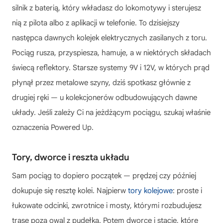
silnik z baterią, który wkładasz do lokomotywy i sterujesz
nią z pilota albo z aplikacji w telefonie. To dzisiejszy
następca dawnych kolejek elektrycznych zasilanych z toru.
Pociąg rusza, przyspiesza, hamuje, a w niektórych składach
świecą reflektory. Starsze systemy 9V i 12V, w których prąd
płynął przez metalowe szyny, dziś spotkasz głównie z
drugiej ręki — u kolekcjonerów odbudowujących dawne
układy. Jeśli zależy Ci na jeżdżącym pociągu, szukaj właśnie
oznaczenia Powered Up.
Tory, dworce i reszta układu
Sam pociąg to dopiero początek — prędzej czy później
dokupuje się resztę kolei. Najpierw
tory kolejowe
: proste i
łukowate odcinki, zwrotnice i mosty, którymi rozbudujesz
trasę poza owal z pudełka. Potem dworce i stacje, które