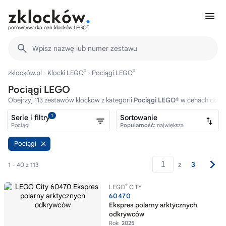
®
porównywarka cen klocków LEGO
Wpisz nazwę lub numer zestawu
®
®
zklocków.pl
Klocki LEGO
Pociągi LEGO
Pociągi LEGO
Obejrzyj 113 zestawów klocków z kategorii
Pociągi LEGO®
w cenach od 14
1
Serie i filtry
Sortowanie
Pociągi
Popularność
: największa
Pociągi
z
3
1 - 40 z 113
®
LEGO
CITY
60470
Ekspres polarny arktycznych
odkrywców
Rok:
2025