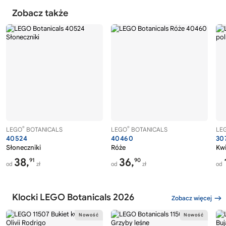
Zobacz także
®
®
LEGO
BOTANICALS
LEGO
BOTANICALS
LE
40524
40460
30
Słoneczniki
Róże
Kwi
38,
36,
91
90
od
zł
od
zł
od
Klocki LEGO Botanicals 2026
Zobacz więcej