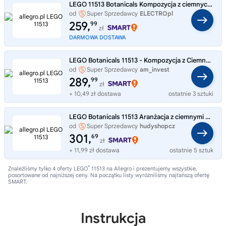
LEGO 11513 Botanicals Kompozycja z ciemnych kwiatów
od
Super Sprzedawcy
ELECTROpl
259,
99
zł
DARMOWA DOSTAWA
LEGO Botanicals 11513 - Kompozycja z Ciemnych Kwiatów
od
Super Sprzedawcy
am_invest
289,
99
zł
+ 10,49 zł dostawa
ostatnie 3 sztuki
LEGO Botanicals 11513 Aranżacja z ciemnymi kwiatami
od
Super Sprzedawcy
hudyshopcz
301,
69
zł
+ 11,99 zł dostawa
ostatnie 5 sztuk
®
Znaleźliśmy tylko 4 oferty LEGO
11513 na Allegro i prezentujemy wszystkie,
posortowane od najniższej ceny. Na początku listy wyróżniliśmy najtańszą ofertę
SMART.
Instrukcja