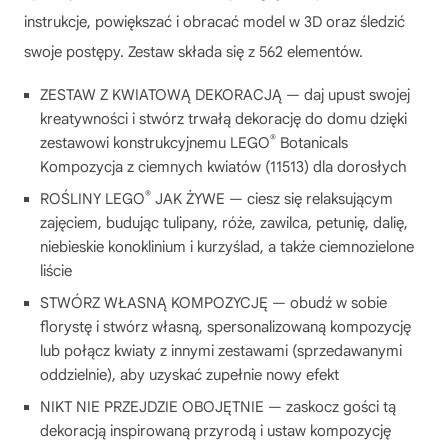
instrukcje, powiększać i obracać model w 3D oraz śledzić
swoje postępy. Zestaw składa się z 562 elementów.
ZESTAW Z KWIATOWĄ DEKORACJĄ — daj upust swojej
kreatywności i stwórz trwałą dekorację do domu dzięki
®
zestawowi konstrukcyjnemu LEGO
Botanicals
Kompozycja z ciemnych kwiatów (11513) dla dorosłych
®
ROŚLINY LEGO
JAK ŻYWE — ciesz się relaksującym
zajęciem, budując tulipany, róże, zawilca, petunię, dalię,
niebieskie konoklinium i kurzyślad, a także ciemnozielone
liście
STWÓRZ WŁASNĄ KOMPOZYCJĘ — obudź w sobie
florystę i stwórz własną, spersonalizowaną kompozycję
lub połącz kwiaty z innymi zestawami (sprzedawanymi
oddzielnie), aby uzyskać zupełnie nowy efekt
NIKT NIE PRZEJDZIE OBOJĘTNIE — zaskocz gości tą
dekoracją inspirowaną przyrodą i ustaw kompozycję