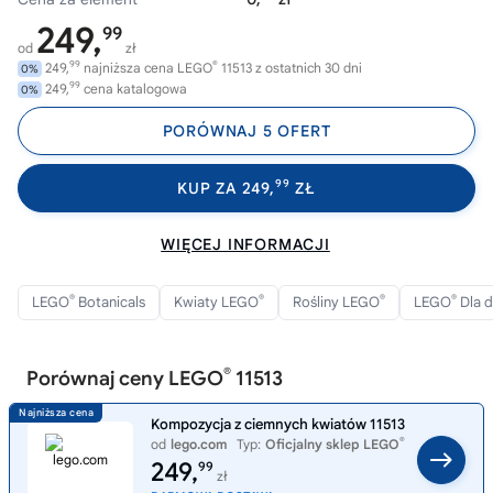
249,
99
od
zł
99
®
249,
najniższa cena LEGO
11513 z ostatnich 30 dni
0%
99
249,
cena katalogowa
0%
PORÓWNAJ 5 OFERT
99
KUP ZA 249,
ZŁ
WIĘCEJ INFORMACJI
®
®
®
®
LEGO
Botanicals
Kwiaty LEGO
Rośliny LEGO
LEGO
Dla d
®
Porównaj ceny LEGO
11513
Kompozycja z ciemnych kwiatów 11513
®
od
lego.com
Typ:
Oficjalny sklep LEGO
249,
99
zł