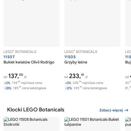
®
®
LEGO
BOTANICALS
LEGO
BOTANICALS
LE
11507
11505
11
Bukiet kwiatów Olivii Rodrigo
Grzyby leśne
Buj
137,
233,
00
41
od
zł
od
zł
od
89
99
8
134,
najniższa cena
228,
najniższa cena
43,
+2%
+2%
99
99
9
189,
cena katalogowa
339,
cena katalogowa
81,
-28%
-31%
Klocki LEGO Botanicals
Zobacz więcej