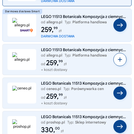
DARMOWA DOSTAWA
LEGO 11513 Botanicals Kompozycja z ciemnych kwiatów
od
allegro.pl
Typ:
Platforma handlowa
259,
99
zł
DARMOWA DOSTAWA
LEGO 11513 Botanicals Kompozycja z ciemnych kwiatów
od
allegro.pl
Typ:
Platforma handlowa
259,
99
od
zł
+ koszt dostawy
LEGO Botanicals 11513 Kompozycja z ciemnych kwiatów
od
ceneo.pl
Typ:
Porównywarka cen
259,
99
od
zł
+ koszt dostawy
LEGO Botanicals 11513 Kompozycja z ciemnych kwiatów
od
proshop.pl
Typ:
Sklep internetowy
330,
00
zł