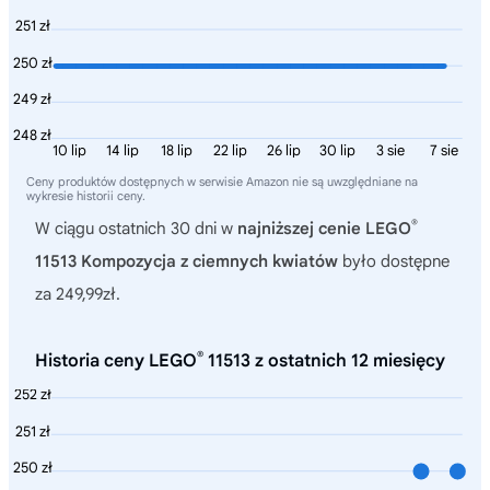
251 zł
250 zł
249 zł
248 zł
10 lip
14 lip
18 lip
22 lip
26 lip
30 lip
3 sie
7 sie
Ceny produktów dostępnych w serwisie Amazon nie są uwzględniane na
wykresie historii ceny.
®
W ciągu ostatnich 30 dni w
najniższej cenie LEGO
11513 Kompozycja z ciemnych kwiatów
było dostępne
za 249,99zł.
®
Historia ceny LEGO
11513 z ostatnich 12 miesięcy
252 zł
251 zł
250 zł