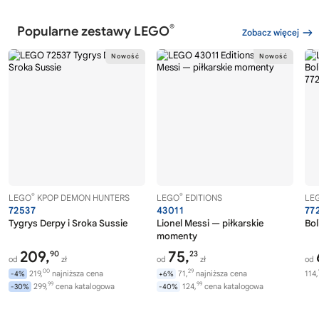
®
Popularne zestawy LEGO
Zobacz więcej
®
®
LEGO
KPOP DEMON HUNTERS
LEGO
EDITIONS
LE
72537
43011
77
Tygrys Derpy i Sroka Sussie
Lionel Messi — piłkarskie
Bol
momenty
209,
75,
90
23
od
zł
od
zł
od
00
29
219,
najniższa cena
71,
najniższa cena
114,
-4%
+6%
99
99
299,
cena katalogowa
124,
cena katalogowa
-30%
-40%