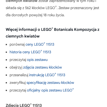
ciemnych kwiatów
został zaprezentowany w tym roku i
®
składa się z 562 klocków LEGO
. Zestaw przeznaczony jest
dla dorosłych powyżej 18 roku życia.
®
Więcej informacji o LEGO
Botanicals Kompozycja z
ciemnych kwiatów
®
porównaj
ceny LEGO
11513
®
historia ceny LEGO
11513
przeczytaj
opis zestawu
obejrzyj
zdjęcia zestawu klocków
®
przeanalizuj
instrukcję LEGO
11513
zweryfikuj
specyfikację zestawu klocków
®
przeczytaj
oficjalny opis zestawu LEGO
®
Zdjęcia LEGO
11513