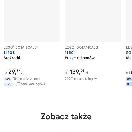
®
®
LEGO
BOTANICALS
LEGO
BOTANICALS
LE
11508
11501
50
Stokrotki
Bukiet tulipanów
Ma
29,
139,
99
08
od
zł
od
zł
od
72
99
28,
najniższa cena
249,
cena katalogowa
+4%
0%
99
61,
cena katalogowa
-52%
0%
Zobacz także