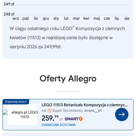
249 zł
248 zł
wrz
paź
lis
gru
sty
lut
mar
kwi
maj
cze
lip
sie
®
W ciągu ostatniego roku
LEGO
Kompozycja z ciemnych
kwiatów (11513)
w najniższej cenie było dostępne w
sierpniu 2026 za 249,99zł.
Oferty Allegro
LEGO 11513 Botanicals Kompozycja z ciemnych kwiatów
od
Super Sprzedawcy
avans__pl
259,
99
zł
DARMOWA DOSTAWA