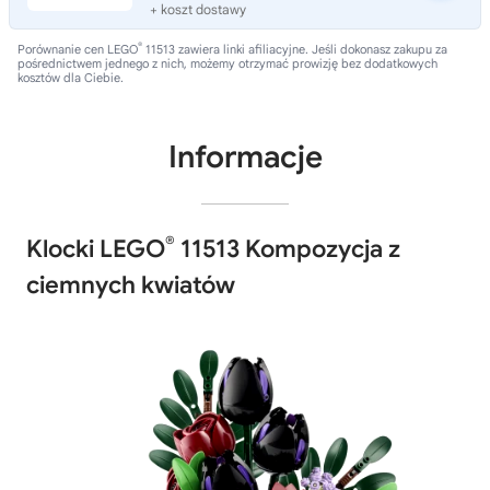
+ koszt dostawy
®
Porównanie cen LEGO
11513 zawiera linki afiliacyjne. Jeśli dokonasz zakupu za
pośrednictwem jednego z nich, możemy otrzymać prowizję bez dodatkowych
kosztów dla Ciebie.
Informacje
®
Klocki LEGO
11513 Kompozycja z
ciemnych kwiatów