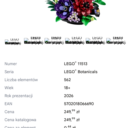
®
Numer
LEGO
11513
®
Seria
LEGO
Botanicals
Liczba elementów
562
Wiek
18+
Rok prezentacji
2026
EAN
5702018066690
99
Cena
249,
zł
99
Cena katalogowa
249,
zł
44
Cena za element
0,
zł