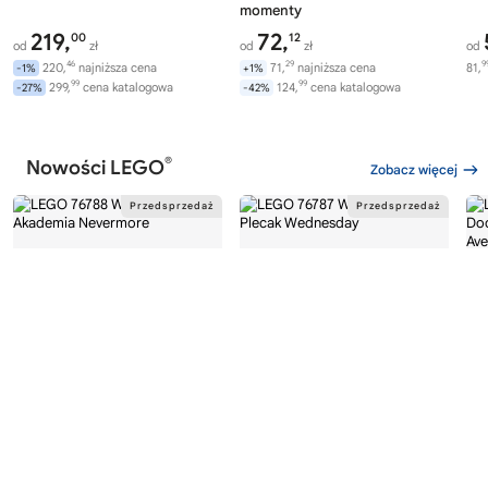
momenty
219,
72,
00
12
od
zł
od
zł
od
46
29
9
220,
najniższa cena
71,
najniższa cena
81,
-1%
+1%
99
99
299,
cena katalogowa
124,
cena katalogowa
-27%
-42%
®
Nowości LEGO
Zobacz więcej
®
®
LEGO
WEDNESDAY
LEGO
WEDNESDAY
LE
76788
76787
76
Akademia Nevermore
Plecak Wednesday
Av
Wi