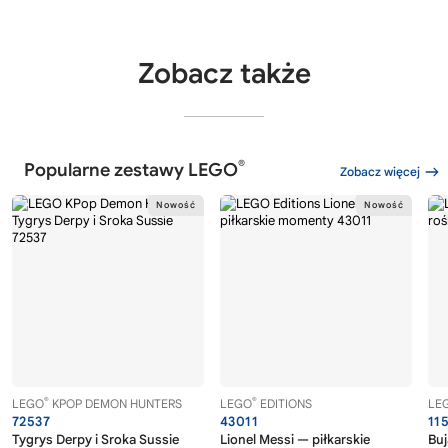
Zobacz także
®
Popularne zestawy LEGO
Zobacz więcej
®
®
LEGO
KPOP DEMON HUNTERS
LEGO
EDITIONS
LE
72537
43011
11
Tygrys Derpy i Sroka Sussie
Lionel Messi — piłkarskie
Buj