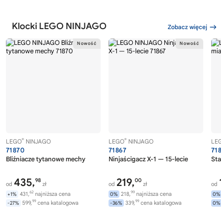
Klocki LEGO NINJAGO
Zobacz więcej
®
®
LEGO
NINJAGO
LEGO
NINJAGO
LE
71870
71867
71
Bliźniacze tytanowe mechy
Ninjaścigacz X-1 — 15-lecie
Sta
435,
219,
98
00
od
zł
od
zł
od
62
99
431,
najniższa cena
218,
najniższa cena
+1%
0%
0%
99
99
599,
cena katalogowa
339,
cena katalogowa
-27%
-36%
0%