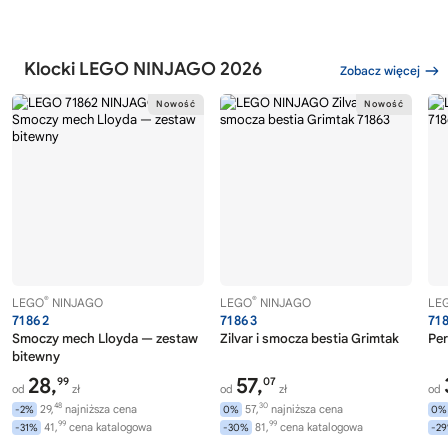
Klocki LEGO NINJAGO 2026
Zobacz więcej
®
®
LEGO
NINJAGO
LEGO
NINJAGO
LE
71862
71863
71
Smoczy mech Lloyda — zestaw
Zilvar i smocza bestia Grimtak
Per
bitewny
28,
57,
99
07
od
zł
od
zł
od
48
30
29,
najniższa cena
57,
najniższa cena
-2%
0%
0%
99
99
41,
cena katalogowa
81,
cena katalogowa
-31%
-30%
-2