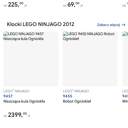
225,
69,
00
00
od
zł
od
zł
od
Klocki LEGO NINJAGO 2012
Zobacz więcej
®
®
LEGO
NINJAGO
LEGO
NINJAGO
LE
9457
9455
94
Niszcząca kula Ogniokła
Robot Ogniokieł
Wir
2399,
00
od
zł