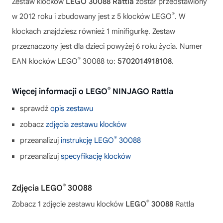
Zestaw klocków
LEGO 30088 Rattla
został przedstawiony
®
w 2012 roku i zbudowany jest z 5 klocków LEGO
. W
klockach znajdziesz również 1 minifigurkę. Zestaw
przeznaczony jest dla dzieci powyżej 6 roku życia. Numer
®
EAN klocków LEGO
30088 to:
5702014918108
.
®
Więcej informacji o LEGO
NINJAGO Rattla
sprawdź
opis zestawu
zobacz
zdjęcia zestawu klocków
®
przeanalizuj
instrukcję LEGO
30088
przeanalizuj
specyfikację klocków
®
Zdjęcia LEGO
30088
®
Zobacz 1 zdjęcie zestawu klocków
LEGO
30088
Rattla