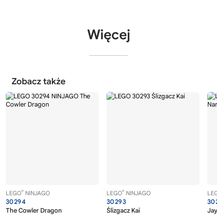
Więcej
Zobacz także
®
®
LEGO
NINJAGO
LEGO
NINJAGO
LE
30294
30293
30
The Cowler Dragon
Ślizgacz Kai
Ja