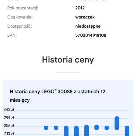
Rok prezentacji:
2012
Opakowanie:
woreczek
Dostępność:
niedostępne
EAN:
5702014918108
Historia ceny
®
Historia ceny LEGO
30088 z ostatnich 12
miesięcy
342 zł
299 zł
256 zł
213 zł