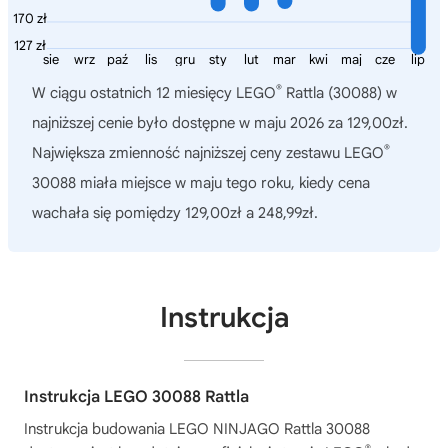
170 zł
127 zł
sie
wrz
paź
lis
gru
sty
lut
mar
kwi
maj
cze
lip
®
W ciągu ostatnich 12 miesięcy
LEGO
Rattla (30088)
w
najniższej cenie było dostępne w maju 2026 za 129,00zł.
®
Największa zmienność najniższej ceny zestawu LEGO
30088 miała miejsce w maju tego roku, kiedy cena
wachała się pomiędzy 129,00zł a 248,99zł.
Instrukcja
Instrukcja LEGO 30088 Rattla
Instrukcja budowania
LEGO NINJAGO Rattla 30088