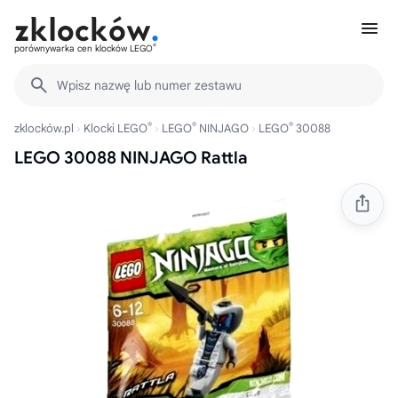
®
porównywarka cen klocków LEGO
Wpisz nazwę lub numer zestawu
®
®
®
zklocków.pl
Klocki LEGO
LEGO
NINJAGO
LEGO
30088
LEGO 30088 NINJAGO Rattla