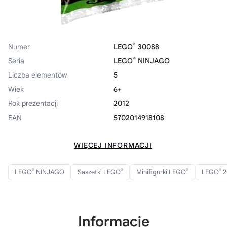
®
Numer
LEGO
30088
®
Seria
LEGO
NINJAGO
Liczba elementów
5
Wiek
6+
Rok prezentacji
2012
EAN
5702014918108
WIĘCEJ INFORMACJI
®
®
®
®
LEGO
NINJAGO
Saszetki LEGO
Minifigurki LEGO
LEGO
2
Informacje