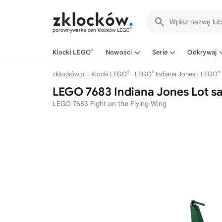
Wpisz nazwę lu
®
porównywarka cen klocków LEGO
®
Klocki LEGO
Nowości
Serie
Odkrywaj
®
®
®
zklocków.pl
Klocki LEGO
LEGO
Indiana Jones
LEGO
LEGO 7683 Indiana Jones Lot 
LEGO 7683 Fight on the Flying Wing