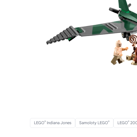
®
®
®
LEGO
Indiana Jones
Samoloty LEGO
LEGO
20