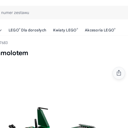
b numer zestawu
®
®
®
LEGO
Dla dorosłych
Kwiaty LEGO
Akcesoria LEGO
7683
samolotem