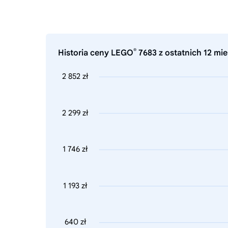
®
Historia ceny LEGO
7683 z ostatnich 12 mie
2 852 zł
2 299 zł
1 746 zł
1 193 zł
640 zł