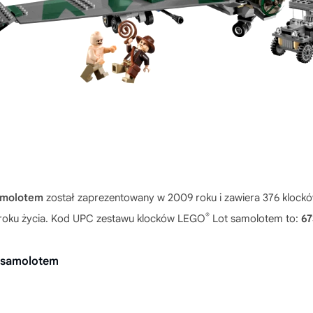
amolotem
został zaprezentowany w 2009 roku i zawiera 376 kloc
®
 8 roku życia. Kod UPC zestawu klocków LEGO
Lot samolotem to:
67
 samolotem