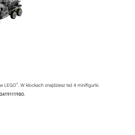
®
ków LEGO
. W klockach znajdziesz też 4 minifigurki.
3419111980
.