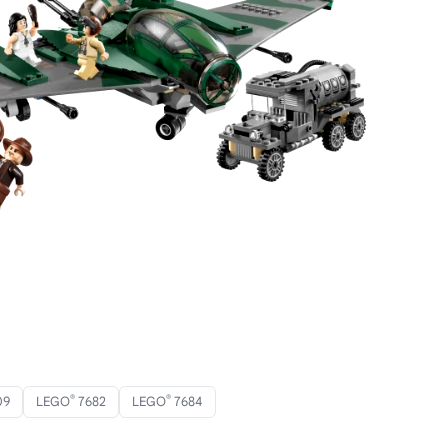
®
®
09
LEGO
7682
LEGO
7684