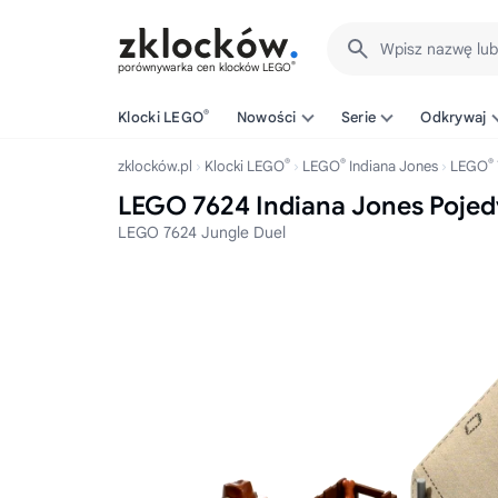
Wpisz nazwę lu
®
porównywarka cen klocków LEGO
®
Klocki LEGO
Nowości
Serie
Odkrywaj
®
®
®
zklocków.pl
Klocki LEGO
LEGO
Indiana Jones
LEGO
LEGO 7624 Indiana Jones Pojed
LEGO 7624 Jungle Duel