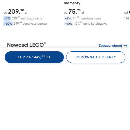
momenty
209,
75,
90
23
od
zł
od
zł
od
00
29
219,
najniższa cena
71,
najniższa cena
114,
-4%
+6%
99
99
299,
cena katalogowa
124,
cena katalogowa
-30%
-40%
®
Nowości LEGO
Zobacz więcej
00
KUP ZA 1449,
ZŁ
PORÓWNAJ 2 OFERTY
®
®
LEGO
WEDNESDAY
LEGO
WEDNESDAY
LE
76788
76787
76
Akademia Nevermore
Plecak Wednesday
Av
Wi