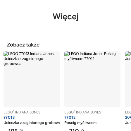
Więcej
Zobacz także
®
®
LEGO
INDIANA JONES
LEGO
INDIANA JONES
LE
77013
77012
20
Ucieczka z zaginionego grobowca
Pościg myśliwcem
Jun
66
99