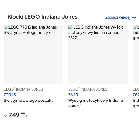
Klocki LEGO Indiana Jones
Zobacz więcej
®
®
LEGO
INDIANA JONES
LEGO
INDIANA JONES
LE
77015
7620
76
Świątynia złotego posążka
Wyścig motocyklowy Indiana
Ind
Jones™
gr
749,
99
od
zł