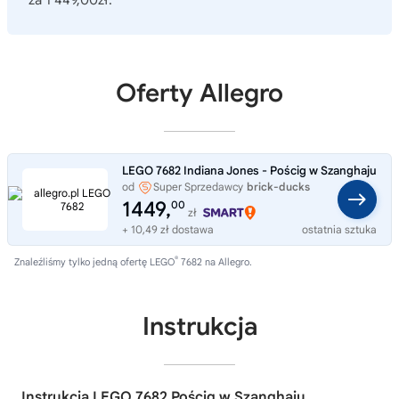
za 1 449,00zł.
Oferty Allegro
LEGO 7682 Indiana Jones - Pościg w Szanghaju
od
Super Sprzedawcy
brick-ducks
1449,
00
zł
+ 10,49 zł dostawa
ostatnia sztuka
®
Znaleźliśmy tylko jedną ofertę LEGO
7682 na Allegro.
Instrukcja
Instrukcja LEGO 7682 Pościg w Szanghaju