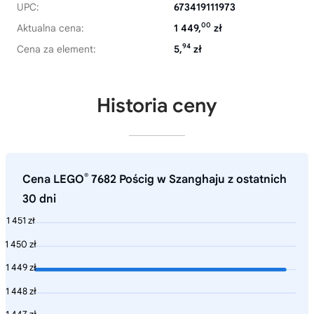
UPC:
673419111973
00
Aktualna cena:
1 449,
zł
94
Cena za element:
5,
zł
Historia ceny
®
Cena LEGO
7682 Pościg w Szanghaju z ostatnich
30 dni
1 451 zł
1 450 zł
1 449 zł
1 448 zł