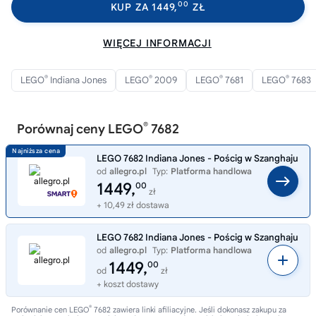
00
KUP ZA 1449,
ZŁ
WIĘCEJ INFORMACJI
®
®
®
®
LEGO
Indiana Jones
LEGO
2009
LEGO
7681
LEGO
7683
®
Porównaj ceny LEGO
7682
LEGO 7682 Indiana Jones - Pościg w Szanghaju
od
allegro.pl
Typ:
Platforma handlowa
1449,
00
zł
+ 10,49 zł dostawa
LEGO 7682 Indiana Jones - Pościg w Szanghaju
od
allegro.pl
Typ:
Platforma handlowa
1449,
00
od
zł
+ koszt dostawy
®
Porównanie cen LEGO
7682 zawiera linki afiliacyjne. Jeśli dokonasz zakupu za