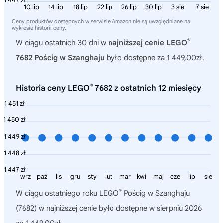
1 447 zł
10 lip
14 lip
18 lip
22 lip
26 lip
30 lip
3 sie
7 sie
Ceny produktów dostępnych w serwisie Amazon nie są uwzględniane na
wykresie historii ceny.
®
W ciągu ostatnich 30 dni w
najniższej cenie LEGO
7682 Pościg w Szanghaju
było dostępne za 1 449,00zł.
®
Historia ceny LEGO
7682 z ostatnich 12 miesięcy
1 451 zł
1 450 zł
1 449 zł
1 448 zł
1 447 zł
wrz
paź
lis
gru
sty
lut
mar
kwi
maj
cze
lip
sie
®
W ciągu ostatniego roku
LEGO
Pościg w Szanghaju
(7682)
w najniższej cenie było dostępne w sierpniu 2026