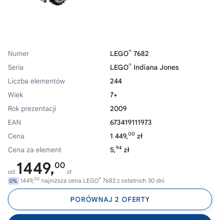
®
Numer
LEGO
7682
®
Seria
LEGO
Indiana Jones
Liczba elementów
244
Wiek
7+
Rok prezentacji
2009
EAN
673419111973
00
Cena
1 449,
zł
94
Cena za element
5,
zł
1449,
00
od
zł
00
®
1449,
najniższa cena LEGO
7682 z ostatnich 30 dni
0%
PORÓWNAJ 2 OFERTY