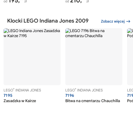
195,
210,
od
zł
od
zł
Klocki LEGO Indiana Jones 2009
Zobacz więcej
®
®
LEGO
INDIANA JONES
LEGO
INDIANA JONES
LE
7195
7196
71
Zasadzka w Kairze
Bitwa na cmentarzu Chauchilla
Poś