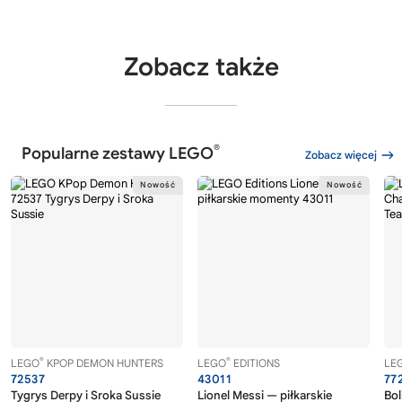
Zobacz także
®
Popularne zestawy LEGO
Zobacz więcej
®
®
LEGO
KPOP DEMON HUNTERS
LEGO
EDITIONS
LE
72537
43011
77
Tygrys Derpy i Sroka Sussie
Lionel Messi — piłkarskie
Bol