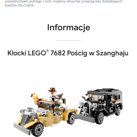
pośrednictwem jednego z nich, możemy otrzymać prowizję bez dodatkowych
kosztów dla Ciebie.
Informacje
®
Klocki LEGO
7682 Pościg w Szanghaju