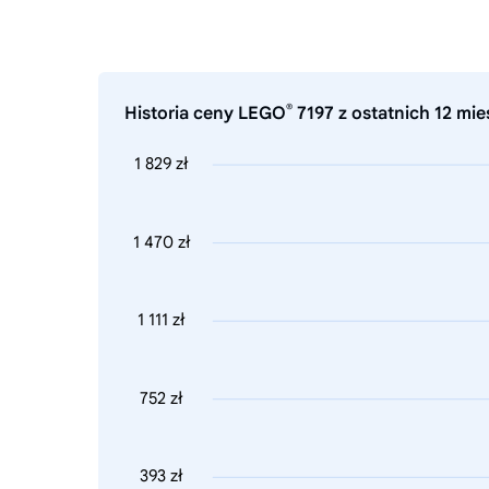
®
Historia ceny LEGO
7197 z ostatnich 12 mie
1 829 zł
1 470 zł
1 111 zł
752 zł
393 zł