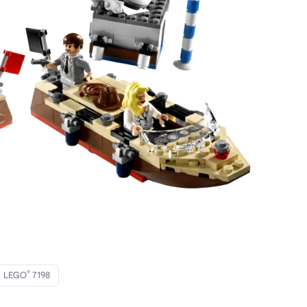
®
LEGO
7198