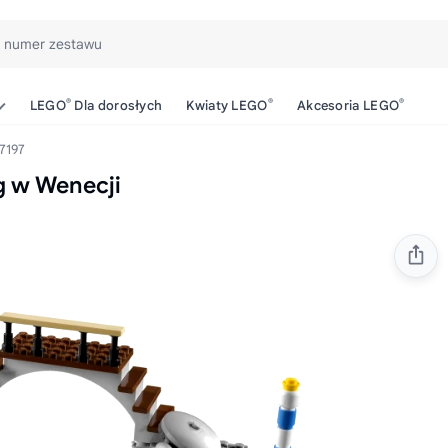
b numer zestawu
®
®
®
LEGO
Dla dorosłych
Kwiaty LEGO
Akcesoria LEGO
7197
g w Wenecji