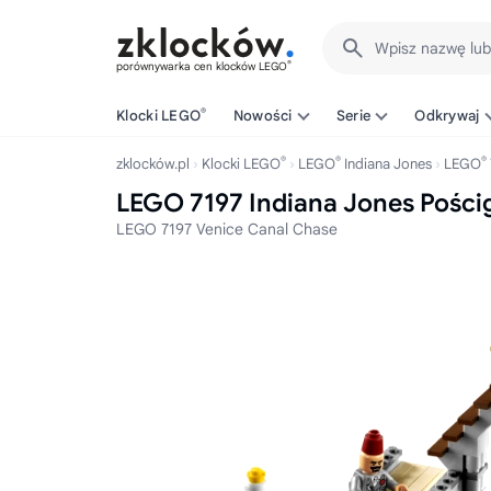
Wpisz nazwę lu
®
porównywarka cen klocków LEGO
®
Klocki LEGO
Nowości
Serie
Odkrywaj
®
®
®
zklocków.pl
Klocki LEGO
LEGO
Indiana Jones
LEGO
LEGO 7197 Indiana Jones Pości
LEGO 7197 Venice Canal Chase