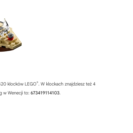
®
 420 klocków LEGO
. W klockach znajdziesz też 4
g w Wenecji to:
673419114103
.