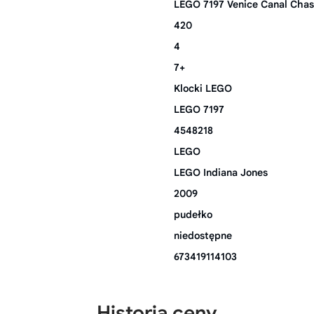
LEGO 7197 Venice Canal Cha
420
4
7+
Klocki LEGO
LEGO 7197
4548218
LEGO
LEGO Indiana Jones
2009
pudełko
niedostępne
673419114103
Historia ceny