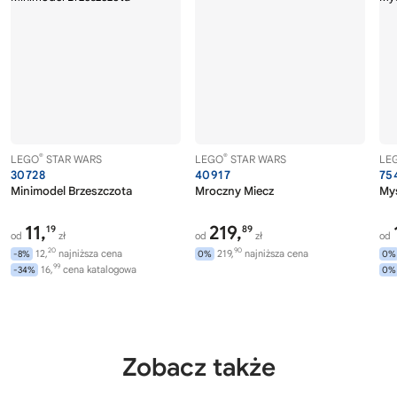
®
®
LEGO
STAR WARS
LEGO
STAR WARS
LE
30728
40917
75
Minimodel Brzeszczota
Mroczny Miecz
Myś
11,
219,
19
89
od
zł
od
zł
od
20
90
12,
najniższa cena
219,
najniższa cena
-8%
0%
0%
99
16,
cena katalogowa
-34%
0%
Zobacz także