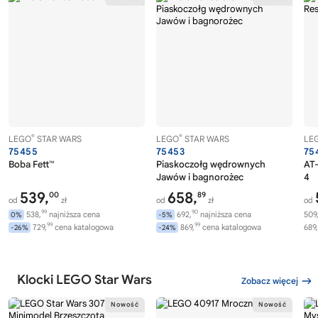
®
®
LEGO
STAR WARS
LEGO
STAR WARS
LE
75455
75453
75
Boba Fett™
Piaskoczołg wędrownych
AT-
Jawów i bagnorożec
4
539,
658,
00
89
od
zł
od
zł
od
99
90
538,
najniższa cena
692,
najniższa cena
509
0%
-5%
99
99
729,
cena katalogowa
869,
cena katalogowa
689,
-26%
-24%
Klocki LEGO Star Wars
Zobacz więcej