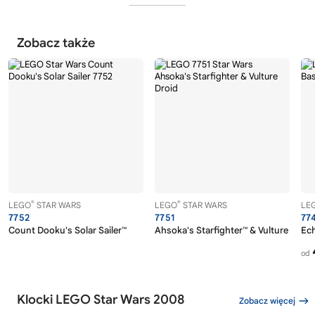
Zobacz także
®
®
LEGO
STAR WARS
LEGO
STAR WARS
LE
7752
7751
77
Count Dooku's Solar Sailer™
Ahsoka's Starfighter™ & Vulture Droid
Ec
od
Klocki LEGO Star Wars 2008
Zobacz więcej