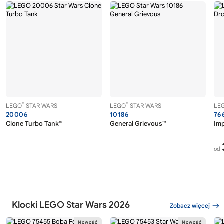
®
®
LEGO
STAR WARS
LEGO
STAR WARS
LE
20006
10186
76
Clone Turbo Tank™
General Grievous™
Imp
od
Klocki LEGO Star Wars 2026
Zobacz więcej