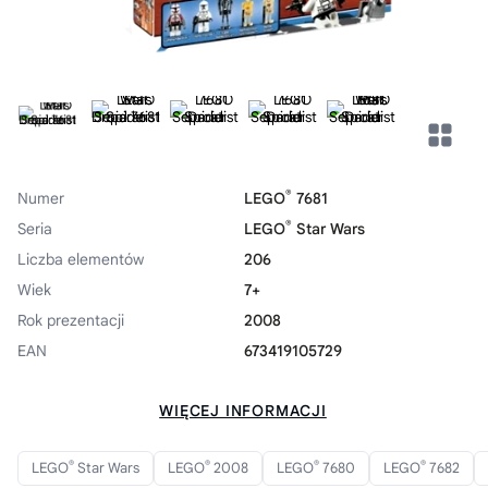
®
Numer
LEGO
7681
®
Seria
LEGO
Star Wars
Liczba elementów
206
Wiek
7+
Rok prezentacji
2008
EAN
673419105729
WIĘCEJ INFORMACJI
®
®
®
®
LEGO
Star Wars
LEGO
2008
LEGO
7680
LEGO
7682