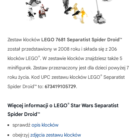
Zestaw klocków
LEGO 7681 Separatist Spider Droid™
został przedstawiony w 2008 roku i składa się z 206
®
klocków LEGO
. W zestawie klocków znajdziesz także 5
minifigurek. Zestaw przeznaczony jest dla dzieci powyżej 7
®
roku życia. Kod UPC zestawu klocków LEGO
Separatist
Spider Droid™ to:
673419105729
.
®
Więcej informacji o LEGO
Star Wars Separatist
Spider Droid™
sprawdź
opis klocków
obejrzyj
zdjęcia zestawu klocków