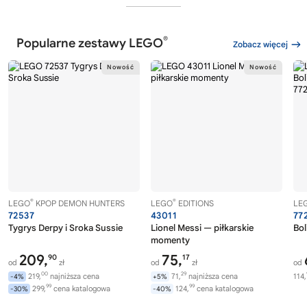
®
Popularne zestawy LEGO
Zobacz więcej
®
®
LEGO
KPOP DEMON HUNTERS
LEGO
EDITIONS
LE
72537
43011
77
Tygrys Derpy i Sroka Sussie
Lionel Messi — piłkarskie
Bol
momenty
209,
75,
90
17
od
zł
od
zł
od
00
29
219,
najniższa cena
71,
najniższa cena
114,
-4%
+5%
99
99
299,
cena katalogowa
124,
cena katalogowa
-30%
-40%