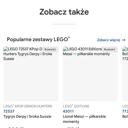
Zobacz także
®
Popularne zestawy LEGO
Zobacz więcej
®
®
LEGO
KPOP DEMON HUNTERS
LEGO
EDITIONS
LE
72537
43011
77
Tygrys Derpy i Sroka Sussie
Lionel Messi — piłkarskie
Bol
momenty