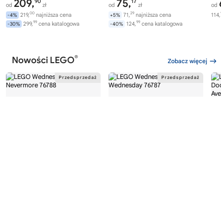
209,
75,
90
17
od
zł
od
zł
od
00
29
219,
najniższa cena
71,
najniższa cena
114,
-4%
+5%
99
99
299,
cena katalogowa
124,
cena katalogowa
-30%
-40%
®
Nowości LEGO
Zobacz więcej
®
®
LEGO
WEDNESDAY
LEGO
WEDNESDAY
LE
76788
76787
76
Akademia Nevermore
Plecak Wednesday
Av
Wi
282,
169,
00
99
od
zł
od
zł
od