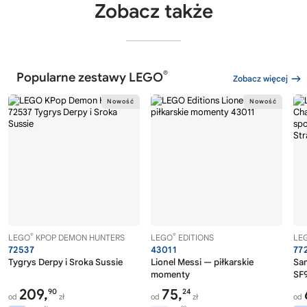
Zobacz także
®
Popularne zestawy LEGO
Zobacz więcej
®
®
LEGO
KPOP DEMON HUNTERS
LEGO
EDITIONS
LE
72537
43011
77
Tygrys Derpy i Sroka Sussie
Lionel Messi — piłkarskie
Sa
momenty
SF9
209,
75,
90
24
od
zł
od
zł
od