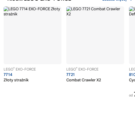
®
®
LEGO
EXO-FORCE
LEGO
EXO-FORCE
LE
7714
7721
81
Złoty strażnik
Combat Crawler X2
Cy
od