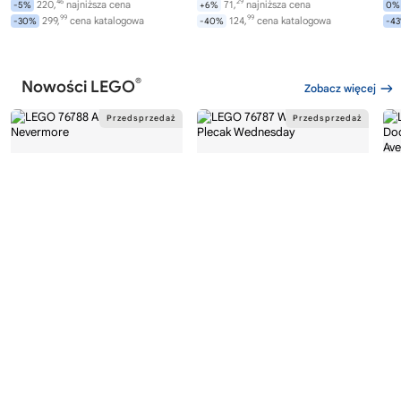
46
29
220,
najniższa cena
71,
najniższa cena
-5%
+6%
0%
99
99
299,
cena katalogowa
124,
cena katalogowa
-30%
-40%
-4
®
Nowości LEGO
Zobacz więcej
®
®
LEGO
WEDNESDAY
LEGO
WEDNESDAY
LE
76788
76787
76
Akademia Nevermore
Plecak Wednesday
Av
Wi
282,
169,
00
99
od
zł
od
zł
od
99
99
299,
najniższa cena
169,
najniższa cena
-6%
0%
0%