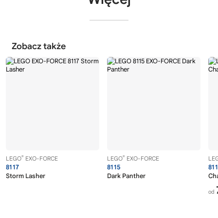
Zobacz także
®
®
LEGO
EXO-FORCE
LEGO
EXO-FORCE
LE
8117
8115
81
Storm Lasher
Dark Panther
Ch
od