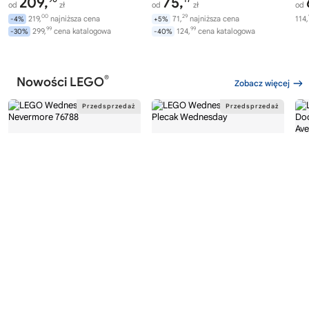
209,
75,
od
zł
od
zł
od
00
29
219,
najniższa cena
71,
najniższa cena
114,
-4%
+5%
99
99
299,
cena katalogowa
124,
cena katalogowa
-30%
-40%
®
Nowości LEGO
Zobacz więcej
®
®
LEGO
WEDNESDAY
LEGO
WEDNESDAY
LE
76788
76787
76
Akademia Nevermore
Plecak Wednesday
Av
Wi
282,
169,
00
99
od
zł
od
zł
od