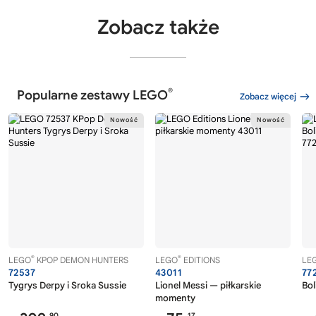
Zobacz także
®
Popularne zestawy LEGO
Zobacz więcej
®
®
LEGO
KPOP DEMON HUNTERS
LEGO
EDITIONS
LE
72537
43011
77
Tygrys Derpy i Sroka Sussie
Lionel Messi — piłkarskie
Bol
momenty
90
17