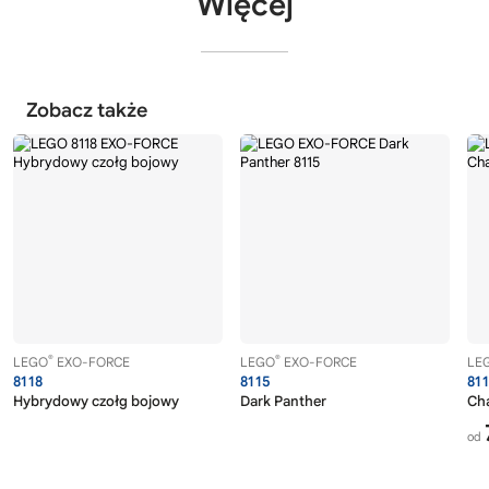
Więcej
Zobacz także
®
®
LEGO
EXO-FORCE
LEGO
EXO-FORCE
LE
8118
8115
81
Hybrydowy czołg bojowy
Dark Panther
Ch
od