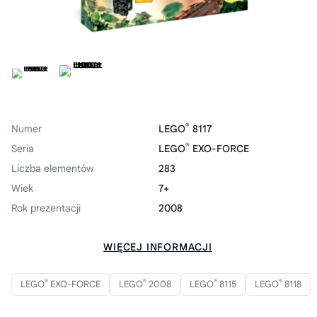
®
Numer
LEGO
8117
®
Seria
LEGO
EXO-FORCE
Liczba elementów
283
Wiek
7+
Rok prezentacji
2008
WIĘCEJ INFORMACJI
®
®
®
®
LEGO
EXO-FORCE
LEGO
2008
LEGO
8115
LEGO
8118