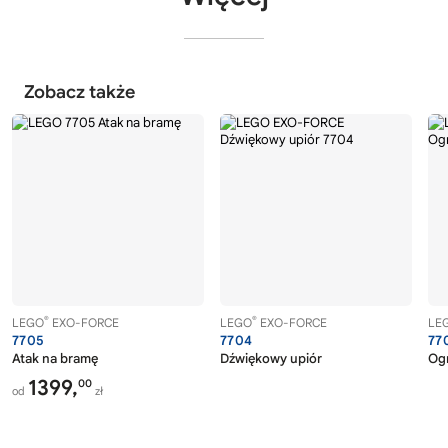
Zobacz także
®
®
LEGO
EXO-FORCE
LEGO
EXO-FORCE
LE
7705
7704
77
Atak na bramę
Dźwiękowy upiór
Ogn
1399,
00
od
zł