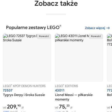
Zobacz także
®
Popularne zestawy LEGO
Zobacz więcej
®
®
LEGO
KPOP DEMON HUNTERS
LEGO
EDITIONS
LE
72537
43011
77
Tygrys Derpy i Sroka Sussie
Lionel Messi — piłkarskie
Bol
momenty
209,
75,
90
23
od
zł
od
zł
od
00
29