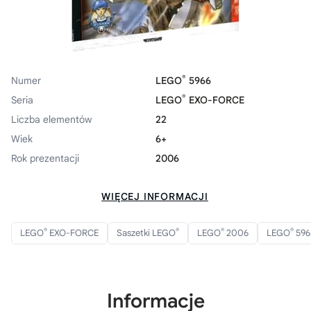
®
Numer
LEGO
5966
®
Seria
LEGO
EXO-FORCE
Liczba elementów
22
Wiek
6+
Rok prezentacji
2006
WIĘCEJ INFORMACJI
®
®
®
®
LEGO
EXO-FORCE
Saszetki LEGO
LEGO
2006
LEGO
596
Informacje