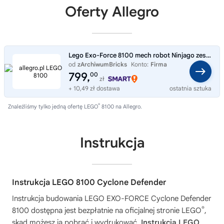
Oferty Allegro
Lego Exo-Force 8100 mech robot Ninjago zestaw MISB 2007 mikołaj choinka
od
zArchiwumBricks
Konto:
Firma
799,
00
zł
+ 10,49 zł dostawa
ostatnia sztuka
®
Znaleźliśmy tylko jedną ofertę LEGO
8100 na Allegro.
Instrukcja
Instrukcja LEGO 8100 Cyclone Defender
Instrukcja budowania
LEGO EXO-FORCE Cyclone Defender
®
8100
dostępna jest bezpłatnie na oficjalnej stronie LEGO
,
skąd możesz ją pobrać i wydrukować.
Instrukcja LEGO