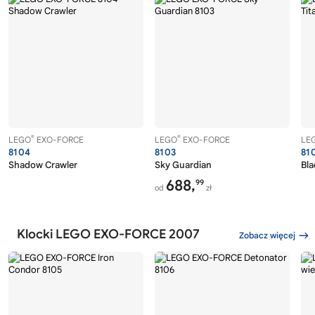
®
®
LEGO
EXO-FORCE
LEGO
EXO-FORCE
LE
8104
8103
81
Shadow Crawler
Sky Guardian
Bla
688,
99
od
zł
Klocki LEGO EXO-FORCE 2007
Zobacz więcej