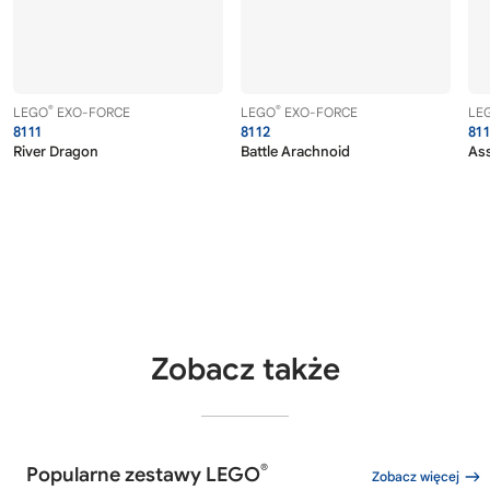
®
®
LEGO
EXO-FORCE
LEGO
EXO-FORCE
LE
8111
8112
81
River Dragon
Battle Arachnoid
Ass
Zobacz także
®
Popularne zestawy LEGO
Zobacz więcej