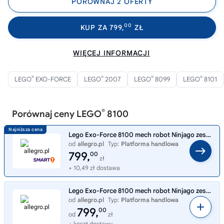
PORÓWNAJ 2 OFERTY
00
KUP ZA 799,
ZŁ
WIĘCEJ INFORMACJI
®
®
®
®
LEGO
EXO-FORCE
LEGO
2007
LEGO
8099
LEGO
8101
®
Porównaj ceny LEGO
8100
Lego Exo-Force 8100 mech robot Ninjago zestaw MISB 2007 mikołaj choinka
od
allegro.pl
Typ:
Platforma handlowa
799,
00
zł
+ 10,49 zł dostawa
Lego Exo-Force 8100 mech robot Ninjago zestaw MISB 2007 mikołaj choinka
od
allegro.pl
Typ:
Platforma handlowa
799,
00
od
zł
+ koszt dostawy