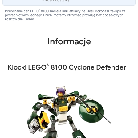
®
Porównanie cen LEGO
8100 zawiera linki afiliacyjne. Jeśli dokonasz zakupu za
pośrednictwem jednego z nich, możemy otrzymać prowizję bez dodatkowych
kosztów dla Ciebie.
Informacje
®
Klocki LEGO
8100 Cyclone Defender