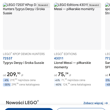
®
®
LEGO
KPOP DEMON HUNTERS
LEGO
EDITIONS
LE
72537
43011
77
Tygrys Derpy i Sroka Sussie
Lionel Messi — piłkarskie
Sa
momenty
SF9
209,
75,
90
24
od
zł
od
zł
od
00
29
219,
najniższa cena
71,
najniższa cena
-4%
+6%
0%
99
99
299,
cena katalogowa
124,
cena katalogowa
-30%
-40%
-4
®
Nowości LEGO
Zobacz więcej