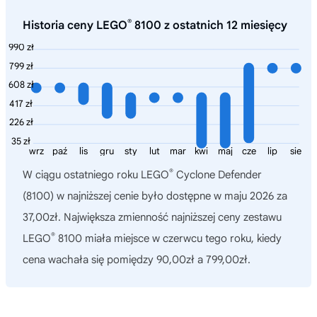
®
Historia ceny LEGO
8100 z ostatnich 12 miesięcy
990 zł
799 zł
608 zł
417 zł
226 zł
35 zł
wrz
paź
lis
gru
sty
lut
mar
kwi
maj
cze
lip
sie
®
W ciągu ostatniego roku
LEGO
Cyclone Defender
(8100)
w najniższej cenie było dostępne w maju 2026 za
37,00zł. Największa zmienność najniższej ceny zestawu
®
LEGO
8100 miała miejsce w czerwcu tego roku, kiedy
cena wachała się pomiędzy 90,00zł a 799,00zł.