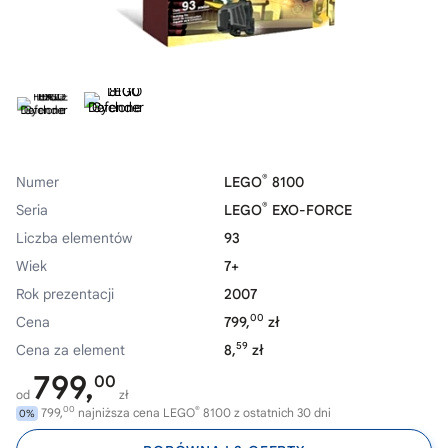
®
Numer
LEGO
8100
®
Seria
LEGO
EXO-FORCE
Liczba elementów
93
Wiek
7+
Rok prezentacji
2007
00
Cena
799,
zł
59
Cena za element
8,
zł
799,
00
od
zł
00
®
799,
najniższa cena LEGO
8100 z ostatnich 30 dni
0%