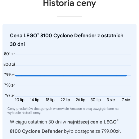
Historia ceny
®
Cena LEGO
8100 Cyclone Defender z ostatnich
30 dni
801 zł
800 zł
799 zł
798 zł
797 zł
10 lip
14 lip
18 lip
22 lip
26 lip
30 lip
3 sie
7 sie
Ceny produktów dostępnych w serwisie Amazon nie są uwzględniane na
wykresie historii ceny.
®
W ciągu ostatnich 30 dni w
najniższej cenie LEGO
8100 Cyclone Defender
było dostępne za 799,00zł.