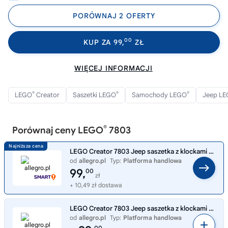
PORÓWNAJ 2 OFERTY
00
KUP ZA 99,
ZŁ
WIĘCEJ INFORMACJI
®
®
®
LEGO
Creator
Saszetki LEGO
Samochody LEGO
Jeep L
®
Porównaj ceny LEGO
7803
LEGO Creator 7803 Jeep saszetka z klockami model wycofany
od
allegro.pl
Typ:
Platforma handlowa
99,
00
zł
+ 10,49 zł dostawa
LEGO Creator 7803 Jeep saszetka z klockami model wycofany
od
allegro.pl
Typ:
Platforma handlowa