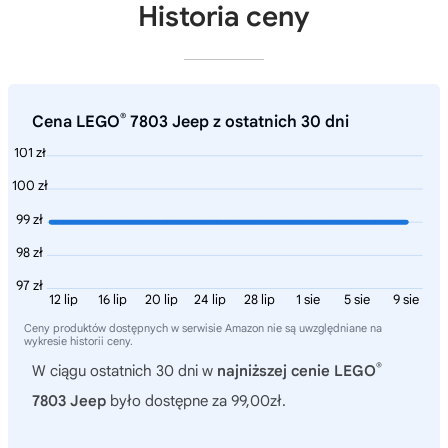
Historia ceny
®
Cena LEGO
7803 Jeep z ostatnich 30 dni
101 zł
100 zł
99 zł
98 zł
97 zł
12 lip
16 lip
20 lip
24 lip
28 lip
1 sie
5 sie
9 sie
Ceny produktów dostępnych w serwisie Amazon nie są uwzględniane na
wykresie historii ceny.
®
W ciągu ostatnich 30 dni w
najniższej cenie LEGO
7803 Jeep
było dostępne za 99,00zł.