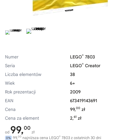
®
Numer
LEGO
7803
®
Seria
LEGO
Creator
Liczba elementów
38
Wiek
6+
Rok prezentacji
2009
EAN
673419143691
00
Cena
99,
zł
61
Cena za element
2,
zł
99,
00
od
zł
00
®
99,
najniższa cena LEGO
7803 z ostatnich 30 dni
0%