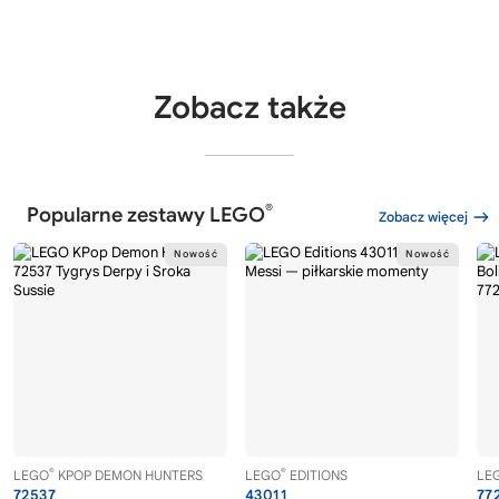
Zobacz także
®
Popularne zestawy LEGO
Zobacz więcej
®
®
LEGO
KPOP DEMON HUNTERS
LEGO
EDITIONS
LE
72537
43011
77