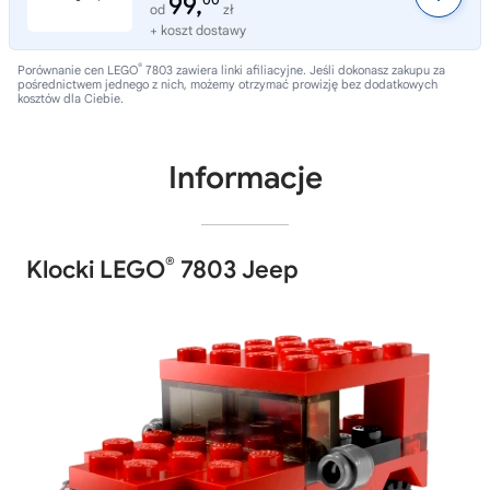
99,
00
od
zł
+ koszt dostawy
®
Porównanie cen LEGO
7803 zawiera linki afiliacyjne. Jeśli dokonasz zakupu za
pośrednictwem jednego z nich, możemy otrzymać prowizję bez dodatkowych
kosztów dla Ciebie.
Informacje
®
Klocki LEGO
7803 Jeep