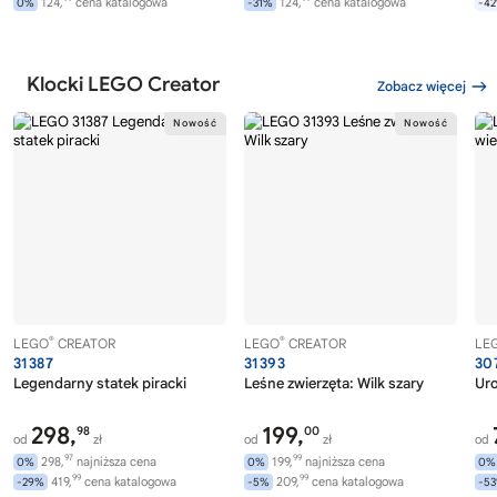
124,
cena katalogowa
124,
cena katalogowa
0%
-31%
-4
Klocki LEGO Creator
Zobacz więcej
®
®
LEGO
CREATOR
LEGO
CREATOR
LE
31387
31393
30
Legendarny statek piracki
Leśne zwierzęta: Wilk szary
Uro
298,
199,
98
00
od
zł
od
zł
od
97
99
298,
najniższa cena
199,
najniższa cena
0%
0%
0%
99
99
419,
cena katalogowa
209,
cena katalogowa
-29%
-5%
-5