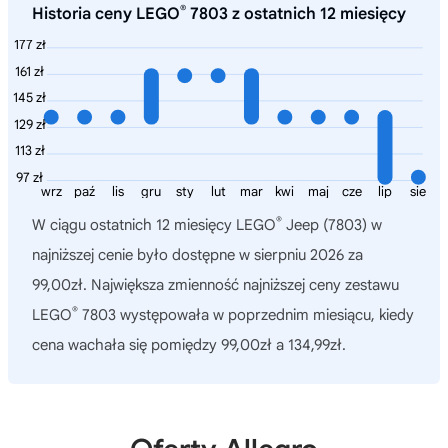
®
Historia ceny LEGO
7803 z ostatnich 12 miesięcy
177 zł
161 zł
145 zł
129 zł
113 zł
97 zł
wrz
paź
lis
gru
sty
lut
mar
kwi
maj
cze
lip
sie
®
W ciągu ostatnich 12 miesięcy
LEGO
Jeep (7803)
w
najniższej cenie było dostępne w sierpniu 2026 za
99,00zł. Największa zmienność najniższej ceny zestawu
®
LEGO
7803 występowała w poprzednim miesiącu, kiedy
cena wachała się pomiędzy 99,00zł a 134,99zł.