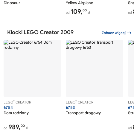
Dinosaur
Yellow Airplane
Sh
109,
00
od
zł
od
Klocki LEGO Creator 2009
Zobacz więcej
®
®
LEGO
CREATOR
LEGO
CREATOR
LE
6754
6753
67
Dom rodzinny
Transport drogowy
Str
989,
00
od
zł
od