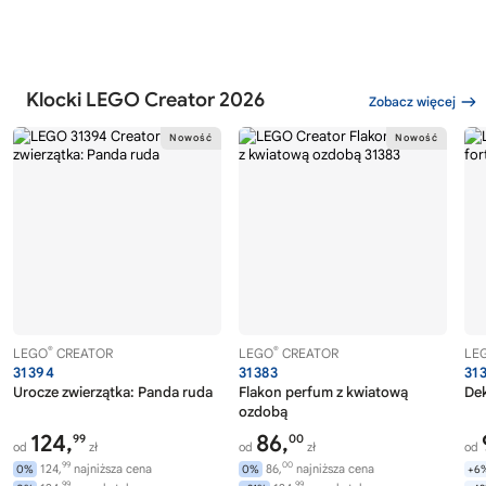
Klocki LEGO Creator 2026
Zobacz więcej
®
®
LEGO
CREATOR
LEGO
CREATOR
LE
31394
31383
31
Urocze zwierzątka: Panda ruda
Flakon perfum z kwiatową
Dek
ozdobą
124,
86,
99
00
od
zł
od
zł
od
99
00
124,
najniższa cena
86,
najniższa cena
0%
0%
+6
99
99