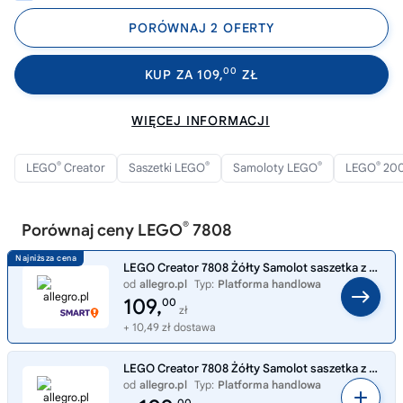
PORÓWNAJ 2 OFERTY
00
KUP ZA 109,
ZŁ
WIĘCEJ INFORMACJI
®
®
®
®
LEGO
Creator
Saszetki LEGO
Samoloty LEGO
LEGO
20
®
Porównaj ceny LEGO
7808
LEGO Creator 7808 Żółty Samolot saszetka z klockami unikat model wycofany
od
allegro.pl
Typ:
Platforma handlowa
109,
00
zł
+ 10,49 zł dostawa
LEGO Creator 7808 Żółty Samolot saszetka z klockami unikat model wycofany
od
allegro.pl
Typ:
Platforma handlowa