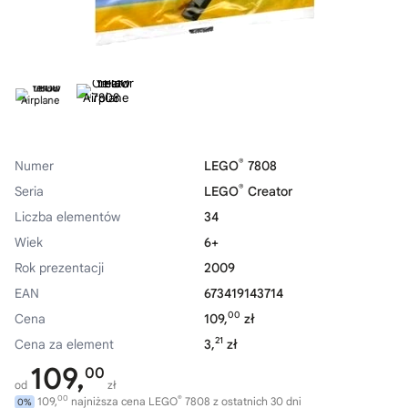
®
Numer
LEGO
7808
®
Seria
LEGO
Creator
Liczba elementów
34
Wiek
6+
Rok prezentacji
2009
EAN
673419143714
00
Cena
109,
zł
21
Cena za element
3,
zł
109,
00
od
zł
00
®
109,
najniższa cena LEGO
7808 z ostatnich 30 dni
0%