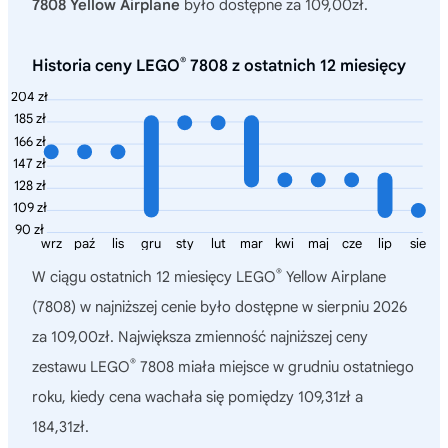
7808 Yellow Airplane
było dostępne za 109,00zł.
®
Historia ceny LEGO
7808 z ostatnich 12 miesięcy
204 zł
185 zł
166 zł
147 zł
128 zł
109 zł
90 zł
wrz
paź
lis
gru
sty
lut
mar
kwi
maj
cze
lip
sie
®
W ciągu ostatnich 12 miesięcy
LEGO
Yellow Airplane
(7808)
w najniższej cenie było dostępne w sierpniu 2026
za 109,00zł. Największa zmienność najniższej ceny
®
zestawu LEGO
7808 miała miejsce w grudniu ostatniego
roku, kiedy cena wachała się pomiędzy 109,31zł a
184,31zł.