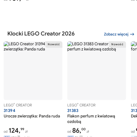
Klocki LEGO Creator 2026
Zobacz więcej
®
®
LEGO
CREATOR
LEGO
CREATOR
LE
31394
31383
31
Urocze zwierzątka: Panda ruda
Flakon perfum z kwiatową
Dek
ozdobą
124,
86,
99
00
od
zł
od
zł
od
99
00