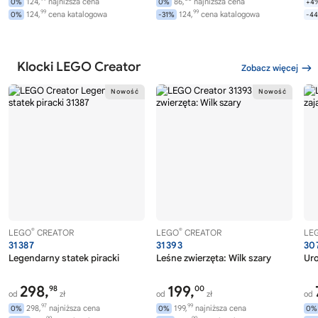
124,
najniższa cena
86,
najniższa cena
0%
0%
+4
99
99
124,
cena katalogowa
124,
cena katalogowa
0%
-31%
-4
Klocki LEGO Creator
Zobacz więcej
®
®
LEGO
CREATOR
LEGO
CREATOR
LE
31387
31393
30
Legendarny statek piracki
Leśne zwierzęta: Wilk szary
Uro
298,
199,
98
00
od
zł
od
zł
od
97
99
298,
najniższa cena
199,
najniższa cena
0%
0%
0%