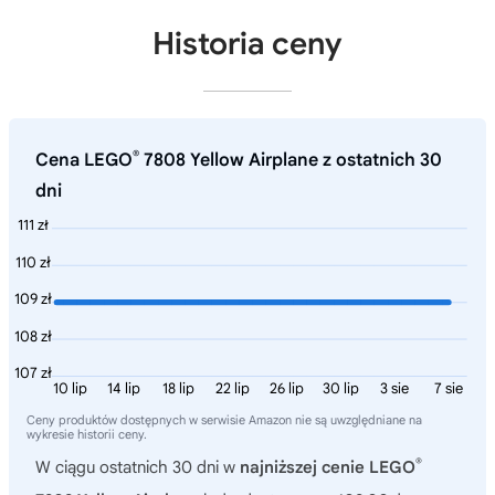
Historia ceny
®
Cena LEGO
7808 Yellow Airplane z ostatnich 30
dni
111 zł
110 zł
109 zł
108 zł
107 zł
10 lip
14 lip
18 lip
22 lip
26 lip
30 lip
3 sie
7 sie
Ceny produktów dostępnych w serwisie Amazon nie są uwzględniane na
wykresie historii ceny.
®
W ciągu ostatnich 30 dni w
najniższej cenie LEGO