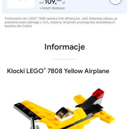
109,
00
od
zł
+ koszt dostawy
®
Porównanie cen LEGO
7808 zawiera linki afiliacyjne. Jeśli dokonasz zakupu za
pośrednictwem jednego z nich, możemy otrzymać prowizję bez dodatkowych
kosztów dla Ciebie.
Informacje
®
Klocki LEGO
7808 Yellow Airplane