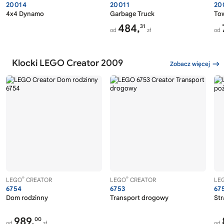
20014
20011
20
4x4 Dynamo
Garbage Truck
To
484,
31
od
zł
od
Klocki LEGO Creator 2009
Zobacz więcej
®
®
LEGO
CREATOR
LEGO
CREATOR
LE
6754
6753
67
Dom rodzinny
Transport drogowy
Str
989,
00
od
zł
od