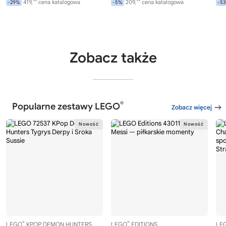
99
99
419,
cena katalogowa
209,
cena katalogowa
-29%
-5%
-5
Zobacz także
®
Popularne zestawy LEGO
Zobacz więcej
®
®
LEGO
KPOP DEMON HUNTERS
LEGO
EDITIONS
LE