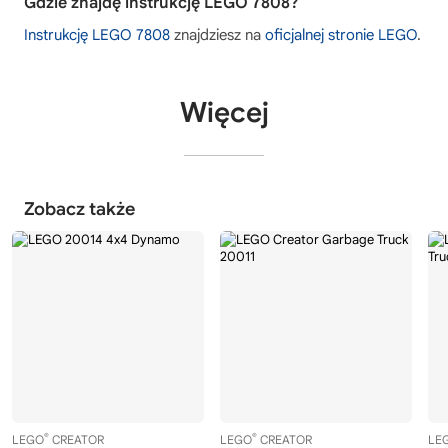
Gdzie znajdę instrukcję LEGO 7808?
Instrukcję LEGO 7808
znajdziesz na
oficjalnej stronie LEGO
.
Więcej
Zobacz także
®
®
LEGO
CREATOR
LEGO
CREATOR
LE