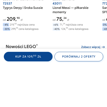
72537
43011
77
Tygrys Derpy i Sroka Sussie
Lionel Messi — piłkarskie
Sa
momenty
SF9
209,
75,
90
24
od
zł
od
zł
od
00
29
219,
najniższa cena
71,
najniższa cena
-4%
+6%
0%
99
99
299,
cena katalogowa
124,
cena katalogowa
-30%
-40%
-4
®
Nowości LEGO
Zobacz więcej
00
KUP ZA 109,
ZŁ
PORÓWNAJ 2 OFERTY
®
®
LEGO
WEDNESDAY
LEGO
WEDNESDAY
LE
76788
76787
76