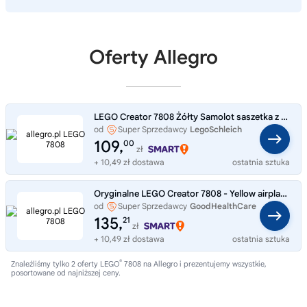
Oferty Allegro
LEGO Creator 7808 Żółty Samolot saszetka z klockami unikat model wycofany
od
Super Sprzedawcy
LegoSchleich
109,
00
zł
+ 10,49 zł dostawa
ostatnia sztuka
Oryginalne LEGO Creator 7808 - Yellow airplaney Samolot Klocki NOWE
od
Super Sprzedawcy
GoodHealthCare
135,
21
zł
+ 10,49 zł dostawa
ostatnia sztuka
®
Znaleźliśmy tylko 2 oferty LEGO
7808 na Allegro i prezentujemy wszystkie,
posortowane od najniższej ceny.