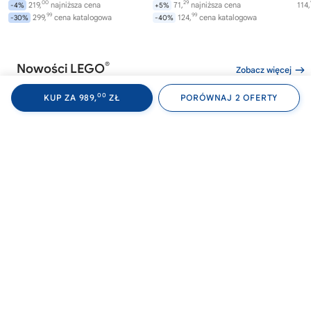
00
29
219,
najniższa cena
71,
najniższa cena
114,
-4%
+5%
99
99
299,
cena katalogowa
124,
cena katalogowa
-30%
-40%
®
Nowości LEGO
Zobacz więcej
00
KUP ZA 989,
ZŁ
PORÓWNAJ 2 OFERTY
®
®
LEGO
WEDNESDAY
LEGO
WEDNESDAY
LE
76788
76787
76
Akademia Nevermore
Plecak Wednesday
Av
Wi
282,
169,
00
99
od
zł
od
zł
od
99
99
299,
najniższa cena
169,
najniższa cena
-6%
0%
0%