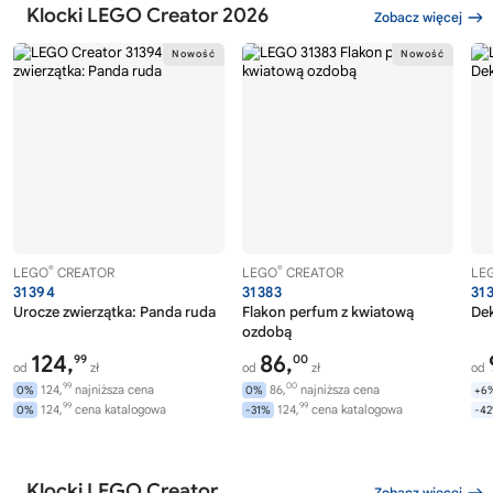
Klocki LEGO Creator 2026
Zobacz więcej
®
®
LEGO
CREATOR
LEGO
CREATOR
LE
31394
31383
31
Urocze zwierzątka: Panda ruda
Flakon perfum z kwiatową
Dek
ozdobą
124,
86,
99
00
od
zł
od
zł
od
99
00
124,
najniższa cena
86,
najniższa cena
0%
0%
+6
99
99
124,
cena katalogowa
124,
cena katalogowa
0%
-31%
-4
Klocki LEGO Creator
Zobacz więcej