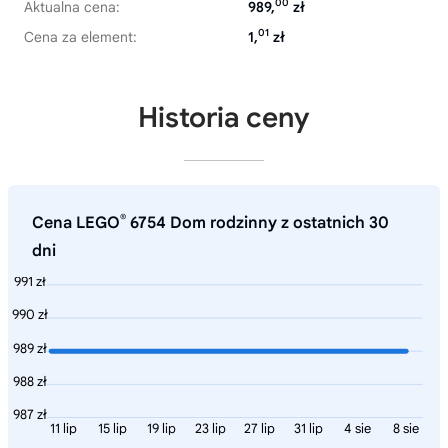
00
Aktualna cena:
989,
zł
01
Cena za element:
1,
zł
Historia ceny
®
Cena LEGO
6754 Dom rodzinny z ostatnich 30
dni
991 zł
990 zł
989 zł
988 zł
987 zł
11 lip
15 lip
19 lip
23 lip
27 lip
31 lip
4 sie
8 sie