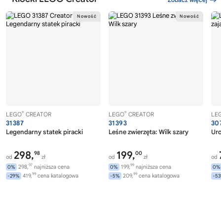
®
®
LEGO
CREATOR
LEGO
CREATOR
LE
31387
31393
30
Legendarny statek piracki
Leśne zwierzęta: Wilk szary
Uro
298,
199,
98
00
od
zł
od
zł
od
97
99
298,
najniższa cena
199,
najniższa cena
0%
0%
0%
99
99
419,
cena katalogowa
209,
cena katalogowa
-29%
-5%
-5