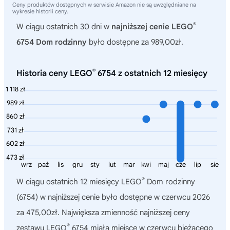
Ceny produktów dostępnych w serwisie Amazon nie są uwzględniane na
wykresie historii ceny.
®
W ciągu ostatnich 30 dni w
najniższej cenie LEGO
6754 Dom rodzinny
było dostępne za 989,00zł.
®
Historia ceny LEGO
6754 z ostatnich 12 miesięcy
1 118 zł
989 zł
860 zł
731 zł
602 zł
473 zł
wrz
paź
lis
gru
sty
lut
mar
kwi
maj
cze
lip
sie
®
W ciągu ostatnich 12 miesięcy
LEGO
Dom rodzinny
(6754)
w najniższej cenie było dostępne w czerwcu 2026
za 475,00zł. Największa zmienność najniższej ceny
®
zestawu LEGO
6754 miała miejsce w czerwcu bieżącego