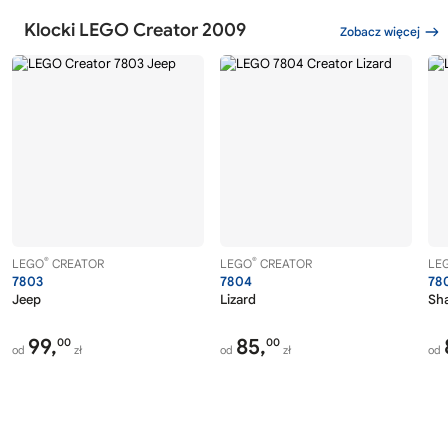
Klocki LEGO Creator 2009
Zobacz więcej
®
®
LEGO
CREATOR
LEGO
CREATOR
LE
7803
7804
78
Jeep
Lizard
Sh
99,
85,
00
00
od
zł
od
zł
od