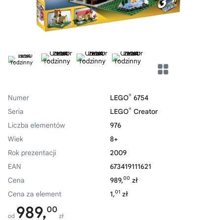
®
Numer
LEGO
6754
®
Seria
LEGO
Creator
Liczba elementów
976
Wiek
8+
Rok prezentacji
2009
EAN
673419111621
00
Cena
989,
zł
01
Cena za element
1,
zł
989,
00
od
zł