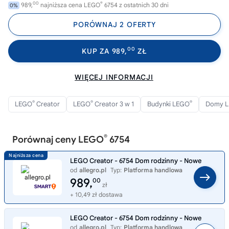
00
®
989,
najniższa cena LEGO
6754 z ostatnich 30 dni
0%
PORÓWNAJ 2 OFERTY
00
KUP ZA 989,
ZŁ
WIĘCEJ INFORMACJI
®
®
®
LEGO
Creator
LEGO
Creator 3 w 1
Budynki LEGO
Domy 
®
Porównaj ceny LEGO
6754
LEGO Creator - 6754 Dom rodzinny - Nowe
od
allegro.pl
Typ:
Platforma handlowa
989,
00
zł
+ 10,49 zł dostawa
LEGO Creator - 6754 Dom rodzinny - Nowe
od
allegro.pl
Typ:
Platforma handlowa