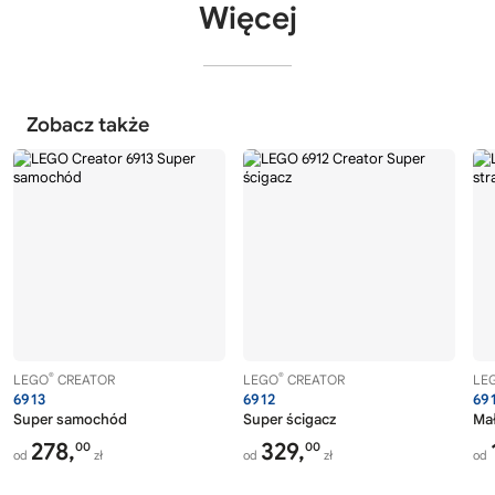
Więcej
Zobacz także
®
®
LEGO
CREATOR
LEGO
CREATOR
LE
6913
6912
69
Super samochód
Super ścigacz
Mał
278,
329,
00
00
od
zł
od
zł
od