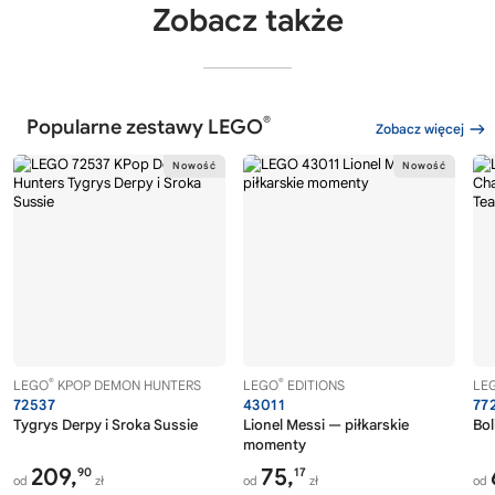
Zobacz także
®
Popularne zestawy LEGO
Zobacz więcej
®
®
LEGO
KPOP DEMON HUNTERS
LEGO
EDITIONS
LE
72537
43011
77
Tygrys Derpy i Sroka Sussie
Lionel Messi — piłkarskie
Bol
momenty
209,
75,
90
17
od
zł
od
zł
od