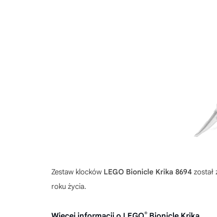
Zestaw klocków
LEGO Bionicle Krika 8694
został 
roku życia.
®
Więcej informacji o LEGO
Bionicle Krika