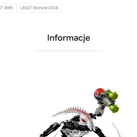
®
®
O
8695
LEGO
Bionicle 2008
Informacje