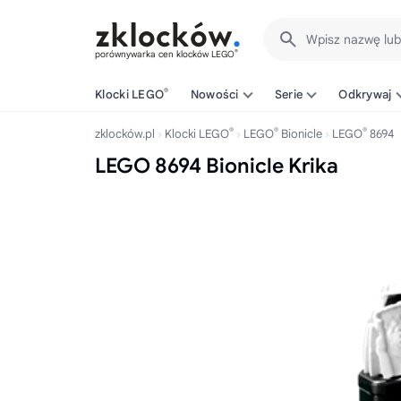
Wpisz nazwę lu
®
porównywarka cen klocków LEGO
®
Klocki LEGO
Nowości
Serie
Odkrywaj
®
®
®
zklocków.pl
Klocki LEGO
LEGO
Bionicle
LEGO
8694
LEGO 8694 Bionicle Krika