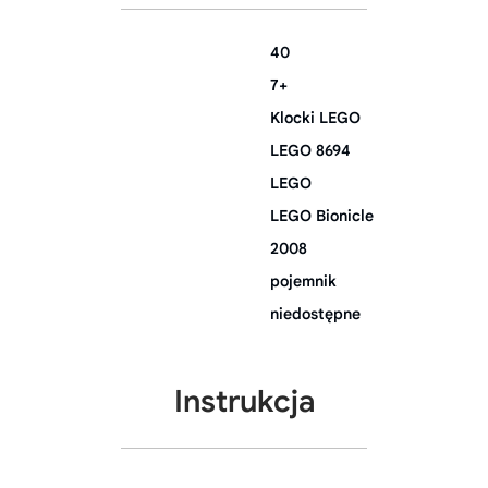
40
7+
Klocki LEGO
LEGO 8694
LEGO
LEGO Bionicle
2008
pojemnik
niedostępne
Instrukcja