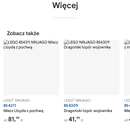
Więcej
Zobacz także
®
®
LEGO
NINJAGO
LEGO
NINJAGO
LE
854311
854309
85
Miecz Lloyda z pochwą
Dragoński topór wojownika
Mie
81,
41,
99
99
od
zł
od
zł
od