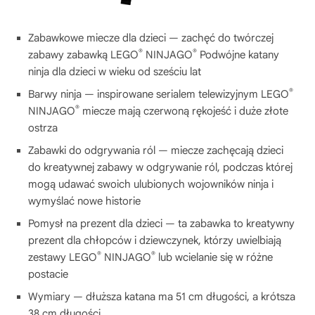
Zabawkowe miecze dla dzieci — zachęć do twórczej
®
®
zabawy zabawką LEGO
NINJAGO
Podwójne katany
ninja dla dzieci w wieku od sześciu lat
®
Barwy ninja — inspirowane serialem telewizyjnym LEGO
®
NINJAGO
miecze mają czerwoną rękojeść i duże złote
ostrza
Zabawki do odgrywania ról — miecze zachęcają dzieci
do kreatywnej zabawy w odgrywanie ról, podczas której
mogą udawać swoich ulubionych wojowników ninja i
wymyślać nowe historie
Pomysł na prezent dla dzieci — ta zabawka to kreatywny
prezent dla chłopców i dziewczynek, którzy uwielbiają
®
®
zestawy LEGO
NINJAGO
lub wcielanie się w różne
postacie
Wymiary — dłuższa katana ma 51 cm długości, a krótsza
38 cm długości