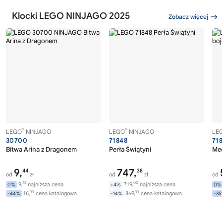
Klocki LEGO NINJAGO 2025
Zobacz więcej
®
®
LEGO
NINJAGO
LEGO
NINJAGO
LE
30700
71848
71
Bitwa Arina z Dragonem
Perła Świątyni
Mec
9,
747,
44
38
od
zł
od
zł
od
43
00
9,
najniższa cena
719,
najniższa cena
0%
+4%
0%
99
99
16,
cena katalogowa
869,
cena katalogowa
-44%
-14%
-3