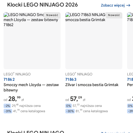
Klocki LEGO NINJAGO 2026
Zobacz więcej
®
®
LEGO
NINJAGO
LEGO
NINJAGO
LE
71862
71863
71
Smoczy mech Lloyda — zestaw
Zilvar i smocza bestia Grimtak
Per
bitewny
28,
57,
99
09
od
zł
od
zł
od
48
30
29,
najniższa cena
57,
najniższa cena
-2%
0%
0%
99
99
41,
cena katalogowa
81,
cena katalogowa
-31%
-30%
-2