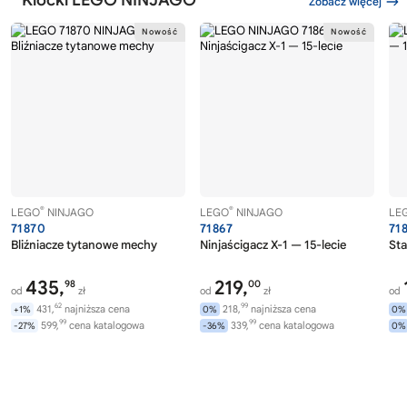
Klocki LEGO NINJAGO
Zobacz więcej
®
®
LEGO
NINJAGO
LEGO
NINJAGO
LE
71870
71867
71
Bliźniacze tytanowe mechy
Ninjaścigacz X-1 — 15-lecie
Sta
435,
219,
98
00
od
zł
od
zł
od
62
99
431,
najniższa cena
218,
najniższa cena
+1%
0%
0%
99
99
599,
cena katalogowa
339,
cena katalogowa
-27%
-36%
0%