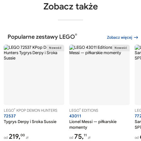
Zobacz także
®
Popularne zestawy LEGO
Zobacz więcej
®
®
LEGO
KPOP DEMON HUNTERS
LEGO
EDITIONS
LE
72537
43011
77
Tygrys Derpy i Sroka Sussie
Lionel Messi — piłkarskie
Sa
momenty
SF9
219,
75,
00
11
od
zł
od
zł
od