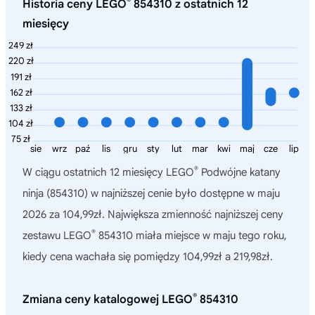
®
Historia ceny LEGO
854310 z ostatnich 12
miesięcy
249 zł
220 zł
191 zł
162 zł
133 zł
104 zł
75 zł
sie
wrz
paź
lis
gru
sty
lut
mar
kwi
maj
cze
lip
®
W ciągu ostatnich 12 miesięcy
LEGO
Podwójne katany
ninja (854310)
w najniższej cenie było dostępne w maju
2026 za 104,99zł. Największa zmienność najniższej ceny
®
zestawu LEGO
854310 miała miejsce w maju tego roku,
kiedy cena wachała się pomiędzy 104,99zł a 219,98zł.
®
Zmiana ceny katalogowej LEGO
854310