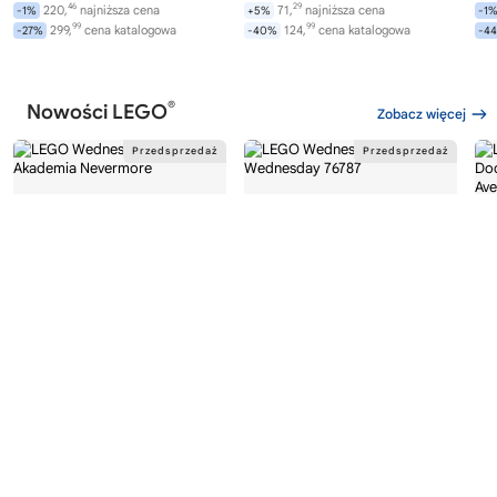
46
29
220,
najniższa cena
71,
najniższa cena
-1%
+5%
-1
99
99
299,
cena katalogowa
124,
cena katalogowa
-27%
-40%
-4
®
Nowości LEGO
Zobacz więcej
®
®
LEGO
WEDNESDAY
LEGO
WEDNESDAY
LE
76788
76787
76
Akademia Nevermore
Plecak Wednesday
Av
Wi
282,
169,
00
99
od
zł
od
zł
od
99
99
299,
najniższa cena
169,
najniższa cena
-6%
0%
0%