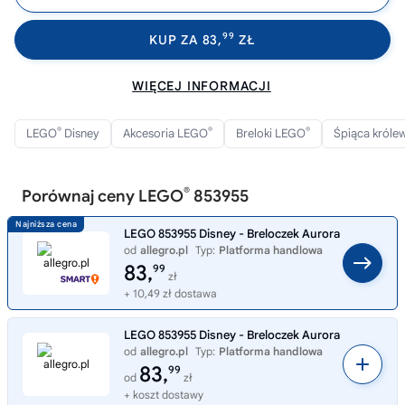
99
KUP ZA 83,
ZŁ
WIĘCEJ INFORMACJI
®
®
®
LEGO
Disney
Akcesoria LEGO
Breloki LEGO
Śpiąca król
®
Porównaj ceny LEGO
853955
LEGO 853955 Disney - Breloczek Aurora
od
allegro.pl
Typ:
Platforma handlowa
83,
99
zł
+ 10,49 zł dostawa
LEGO 853955 Disney - Breloczek Aurora
od
allegro.pl
Typ:
Platforma handlowa
83,
99
od
zł
+ koszt dostawy