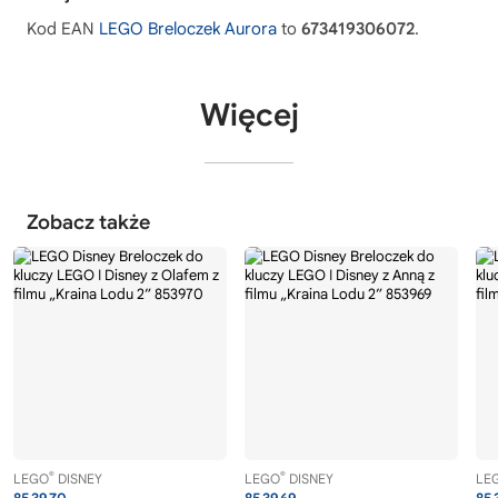
Kod EAN
LEGO Breloczek Aurora
to
673419306072
.
Więcej
Zobacz także
®
®
LEGO
DISNEY
LEGO
DISNEY
LE