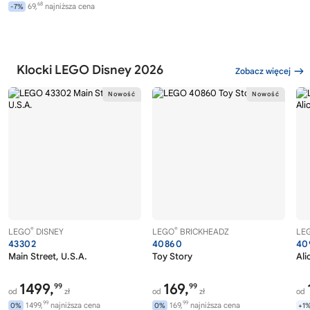
68
69,
najniższa cena
-7%
Klocki LEGO Disney 2026
Zobacz więcej
®
®
LEGO
DISNEY
LEGO
BRICKHEADZ
LE
43302
40860
40
Main Street, U.S.A.
Toy Story
Ali
1499,
169,
99
99
od
zł
od
zł
od
99
99
1499,
najniższa cena
169,
najniższa cena
0%
0%
+1