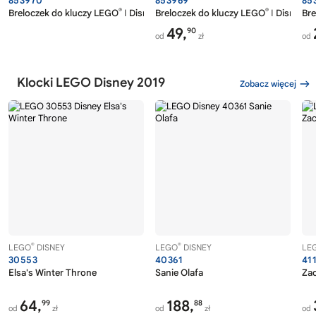
853970
853969
85
®
®
Breloczek do kluczy LEGO
ǀ Disney z Olafem z filmu „Kraina Lodu 2”
Breloczek do kluczy LEGO
ǀ Disney z 
Bre
49,
90
od
zł
od
Klocki LEGO Disney 2019
Zobacz więcej
®
®
LEGO
DISNEY
LEGO
DISNEY
LE
30553
40361
41
Elsa's Winter Throne
Sanie Olafa
Za
64,
188,
99
88
od
zł
od
zł
od