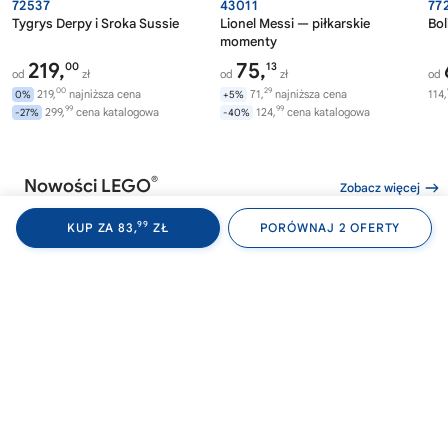
72537
43011
77
Tygrys Derpy i Sroka Sussie
Lionel Messi — piłkarskie
Bol
momenty
219,
75,
00
13
od
zł
od
zł
od
00
29
219,
najniższa cena
71,
najniższa cena
114,
0%
+5%
99
99
299,
cena katalogowa
124,
cena katalogowa
-27%
-40%
®
Nowości LEGO
Zobacz więcej
99
KUP ZA 83,
ZŁ
PORÓWNAJ 2 OFERTY
®
®
LEGO
WEDNESDAY
LEGO
WEDNESDAY
LE
76788
76787
76