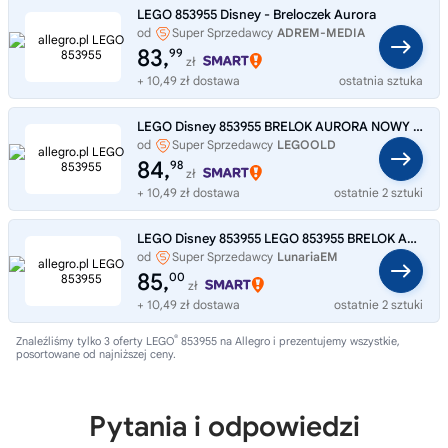
LEGO 853955 Disney - Breloczek Aurora
od
Super Sprzedawcy
ADREM-MEDIA
83,
99
zł
+ 10,49 zł dostawa
ostatnia sztuka
LEGO Disney 853955 BRELOK AURORA NOWY UNIKAT SUPER PREZENT
od
Super Sprzedawcy
LEGOOLD
84,
98
zł
+ 10,49 zł dostawa
ostatnie 2 sztuki
LEGO Disney 853955 LEGO 853955 BRELOK AURORA UNIKAT Z 2019 ROKU!
od
Super Sprzedawcy
LunariaEM
85,
00
zł
+ 10,49 zł dostawa
ostatnie 2 sztuki
®
Znaleźliśmy tylko 3 oferty LEGO
853955 na Allegro i prezentujemy wszystkie,
posortowane od najniższej ceny.
Pytania i odpowiedzi