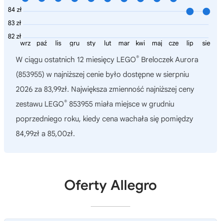
84 zł
83 zł
82 zł
wrz
paź
lis
gru
sty
lut
mar
kwi
maj
cze
lip
sie
®
W ciągu ostatnich 12 miesięcy
LEGO
Breloczek Aurora
(853955)
w najniższej cenie było dostępne w sierpniu
2026 za 83,99zł. Największa zmienność najniższej ceny
®
zestawu LEGO
853955 miała miejsce w grudniu
poprzedniego roku, kiedy cena wachała się pomiędzy
84,99zł a 85,00zł.
Oferty Allegro