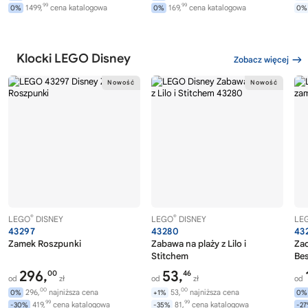
99
99
1499,
cena katalogowa
169,
cena katalogowa
0%
0%
0%
Klocki LEGO Disney
Zobacz więcej
®
®
LEGO
DISNEY
LEGO
DISNEY
LE
43297
43280
43
Zamek Roszpunki
Zabawa na plaży z Lilo i
Zac
Stitchem
Bes
296,
53,
00
46
od
zł
od
zł
od
00
00
296,
najniższa cena
53,
najniższa cena
0%
+1%
0%
99
99
419,
cena katalogowa
81,
cena katalogowa
-30%
-35%
-2