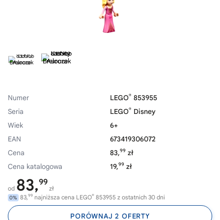
®
Numer
LEGO
853955
®
Seria
LEGO
Disney
Wiek
6+
EAN
673419306072
99
Cena
83,
zł
99
Cena katalogowa
19,
zł
83,
99
od
zł
99
®
83,
najniższa cena LEGO
853955 z ostatnich 30 dni
0%
PORÓWNAJ 2 OFERTY