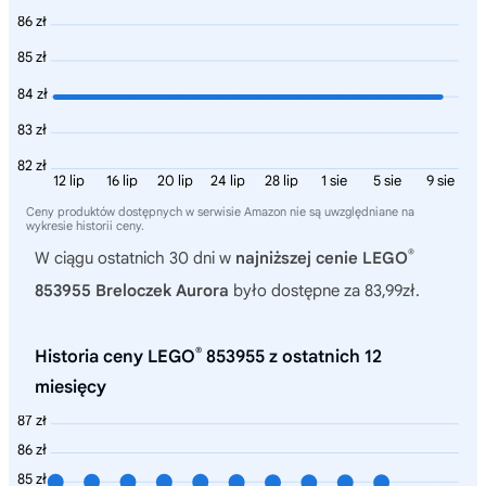
86 zł
85 zł
84 zł
83 zł
82 zł
12 lip
16 lip
20 lip
24 lip
28 lip
1 sie
5 sie
9 sie
Ceny produktów dostępnych w serwisie Amazon nie są uwzględniane na
wykresie historii ceny.
®
W ciągu ostatnich 30 dni w
najniższej cenie LEGO
853955 Breloczek Aurora
było dostępne za 83,99zł.
®
Historia ceny LEGO
853955 z ostatnich 12
miesięcy
87 zł
86 zł
85 zł