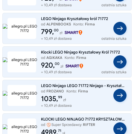
+ 10,49 zł dostawa
ostatnia sztuka
LEGO Ninjago Kryształowy król 71772
od
ALPENBOOKS
Konto:
Firma
799,
00
zł
+ 10,49 zł dostawa
ostatnia sztuka
Klocki LEGO Ninjago Kryształowy Król 71772
od
AGIKAKA
Konto:
Firma
920,
00
zł
+ 10,49 zł dostawa
ostatnia sztuka
LEGO Ninjago LEGO 71772 Ninjago - Kryształowy król 71772
od
FROZANO
Konto:
Firma
1035,
99
zł
+ 10,49 zł dostawa
KLOCKI LEGO NINJAGO 71772 KRYSZTAŁOWY KRÓL PREZENT NA ŚWIĘTA
od
Super Sprzedawcy
RIFTER
4989,
71
zł