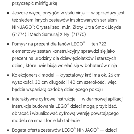
przyczepić minifigurkę
Jeszcze więcej przygód w stylu ninja — w sprzedaży jest
też siedem innych zestawów inspirowanych serialem
®
NINJAGO
: Crystallized, m.in. Złoty Ultra Smok Lloyda
(71774) i Mech Samuraj X Nyi (71775)
®
Pomysł na prezent dla fanów LEGO
— ten 722-
elementowy zestaw konstrukcyjny sprawdzi się jako
prezent na urodziny dla dziewięciolatków i starszych
dzieci, które uwielbiają wcielać się w bohaterów ninja
Kolekcjonerski model —kryształowy król ma ok. 26 cm
wysokości, 30 cm długości i 40 cm szerokości, więc
będzie wspaniałą ozdobą dziecięcego pokoju
Interaktywne cyfrowe instrukcje — w darmowej aplikacji
®
Instrukcje budowania LEGO
dzieci mogą przybliżać,
obracać i wizualizować cyfrową wersję powstającego
modelu na smartfonie lub tablecie
®
®
Bogata oferta zestawów LEGO
NINJAGO
— dzieci