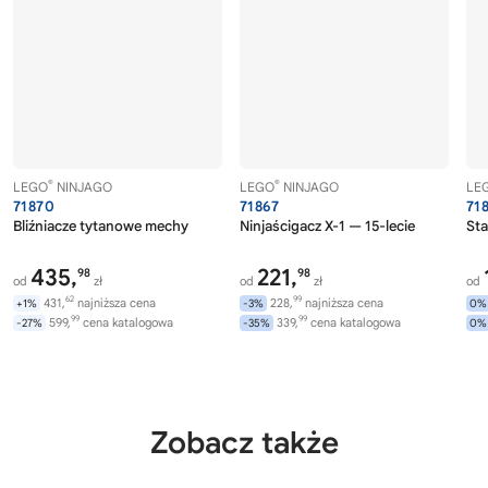
®
®
LEGO
NINJAGO
LEGO
NINJAGO
LE
71870
71867
71
Bliźniacze tytanowe mechy
Ninjaścigacz X-1 — 15-lecie
Sta
435,
221,
98
98
od
zł
od
zł
od
62
99
431,
najniższa cena
228,
najniższa cena
+1%
-3%
0%
99
99
599,
cena katalogowa
339,
cena katalogowa
-27%
-35%
0%
Zobacz także