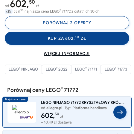
602,
50
od
zł
90
®
589,
najniższa cena LEGO
71772 z ostatnich 30 dni
+2%
PORÓWNAJ 2 OFERTY
50
KUP ZA 602,
ZŁ
WIĘCEJ INFORMACJI
®
®
®
®
LEGO
NINJAGO
LEGO
2022
LEGO
71771
LEGO
71773
®
Porównaj ceny LEGO
71772
LEGO NINJAGO 71772 KRYSZTAŁOWY KRÓL CRYSTAL KING
od
allegro.pl
Typ:
Platforma handlowa
602,
50
zł
+ 10,49 zł dostawa