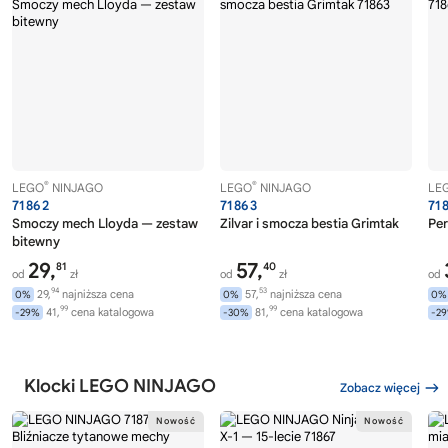
®
®
LEGO
NINJAGO
LEGO
NINJAGO
LE
71862
71863
71
Smoczy mech Lloyda — zestaw
Zilvar i smocza bestia Grimtak
Per
bitewny
29,
57,
81
40
od
zł
od
zł
od
94
53
29,
najniższa cena
57,
najniższa cena
0%
0%
0%
99
99
41,
cena katalogowa
81,
cena katalogowa
-29%
-30%
-2
Klocki LEGO NINJAGO
Zobacz więcej