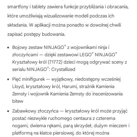
smartfony i tablety zawiera funkcje przybliżania i obracania,
które umożliwiają wizualizowanie modeli podczas ich
składania. W aplikacji można ponadto w dowolnej chwili
zapisać postępy budowania.
®
Bojowy zestaw NINJAGO
z wojownikami ninja i
®
®
złoczyńcami — dzięki zestawowi LEGO
NINJAGO
Kryształowy król (71772) dzieci mogą odgrywać sceny z
®
serialu NINJAGO
: Crystallized
Pięć minifigurek — wyjątkowy, niedostępny wcześniej
Lloyd, kryształowy król, Harumi, strażnik Kamienia
Zemsty i wojownik Kamienia Zemsty do inscenizowania
bitew
Zabawkowy złoczyńca — kryształowy król może przyjąć
postać niezwykle ruchomego centaura z czterema
nogami, dwiema rękami, parą skrzydeł, dużym mieczem i
platformą na klatce piersiowej, do której można