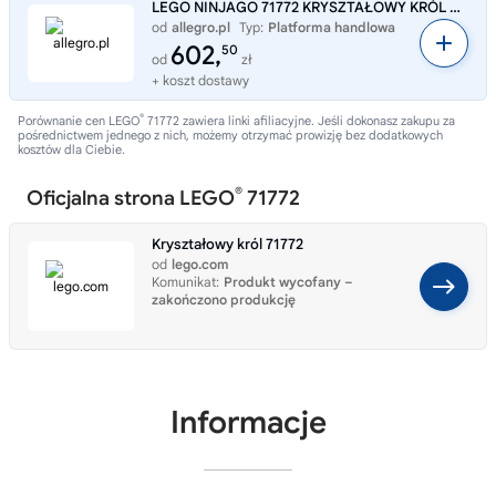
LEGO NINJAGO 71772 KRYSZTAŁOWY KRÓL CRYSTAL KING
od
allegro.pl
Typ:
Platforma handlowa
602,
50
od
zł
+ koszt dostawy
®
Porównanie cen LEGO
71772 zawiera linki afiliacyjne. Jeśli dokonasz zakupu za
pośrednictwem jednego z nich, możemy otrzymać prowizję bez dodatkowych
kosztów dla Ciebie.
®
Oficjalna strona LEGO
71772
Kryształowy król 71772
od
lego.com
Komunikat:
Produkt wycofany –
zakończono produkcję
Informacje