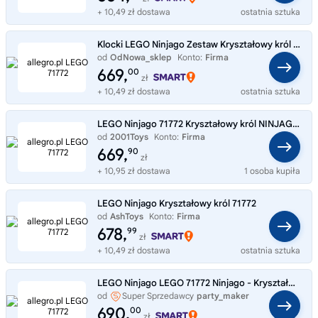
+ 10,49 zł dostawa
ostatnia sztuka
Klocki LEGO Ninjago Zestaw Kryształowy król 71772
od
OdNowa_sklep
Konto:
Firma
669,
00
zł
+ 10,49 zł dostawa
ostatnia sztuka
LEGO Ninjago 71772 Kryształowy król NINJAGO LLOYD KRÓL MECH NOWE
od
2001Toys
Konto:
Firma
669,
90
zł
+ 10,95 zł dostawa
1 osoba kupiła
LEGO Ninjago Kryształowy król 71772
od
AshToys
Konto:
Firma
678,
99
zł
+ 10,49 zł dostawa
ostatnia sztuka
LEGO Ninjago LEGO 71772 Ninjago - Kryształowy król 71772
od
Super Sprzedawcy
party_maker
690,
00
zł