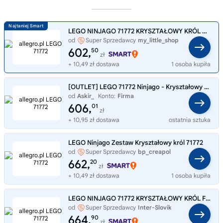
LEGO NINJAGO 71772 KRYSZTAŁOWY KRÓL CRYSTAL KING
od
Super Sprzedawcy
my_little_shop
602,
50
zł
+ 10,49 zł dostawa
1 osoba kupiła
[OUTLET] LEGO 71772 Ninjago - Kryształowy król - OPIS/ZDJĘCIA
od
Askir_
Konto:
Firma
606,
01
zł
+ 10,95 zł dostawa
ostatnia sztuka
LEGO Ninjago Zestaw Kryształowy król 71772
od
Super Sprzedawcy
bp_creapol
662,
20
zł
+ 10,49 zł dostawa
1 osoba kupiła
LEGO NINJAGO 71772 KRYSZTAŁOWY KRÓL FIGURKA CRYSTAL KING
od
Super Sprzedawcy
Inter-Slovik
664,
90
zł