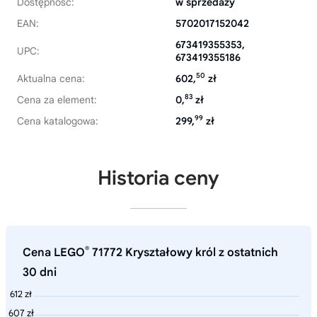
Dostępność:
w sprzedaży
EAN:
5702017152042
673419355353,
UPC:
673419355186
50
Aktualna cena:
602,
zł
83
Cena za element:
0,
zł
99
Cena katalogowa:
299,
zł
Historia ceny
®
Cena LEGO
71772 Kryształowy król z ostatnich
30 dni
612 zł
607 zł