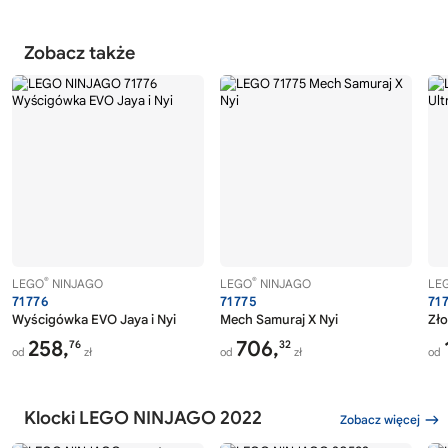
Zobacz także
®
®
LEGO
NINJAGO
LEGO
NINJAGO
LE
71776
71775
71
Wyścigówka EVO Jaya i Nyi
Mech Samuraj X Nyi
Zło
258,
706,
76
32
od
zł
od
zł
od
Klocki LEGO NINJAGO 2022
Zobacz więcej