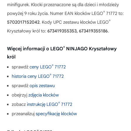
minifigurek. Klocki przeznaczone są dla dzieci i młodzieży
®
powyżej 9 roku życia. Numer EAN klocków LEGO
71772 to:
®
5702017152042
. Kody UPC zestawu klocków LEGO
Kryształowy król to:
673419355353, 673419355186
.
®
Więcej informacji o LEGO
NINJAGO Kryształowy
król
®
sprawdź
ceny LEGO
71772
®
historia ceny LEGO
71772
sprawdź
opis zestawu
obejrzyj
zdjęcia klocków
®
zobacz
instrukcję LEGO
71772
przeanalizuj
specyfikację klocków
®