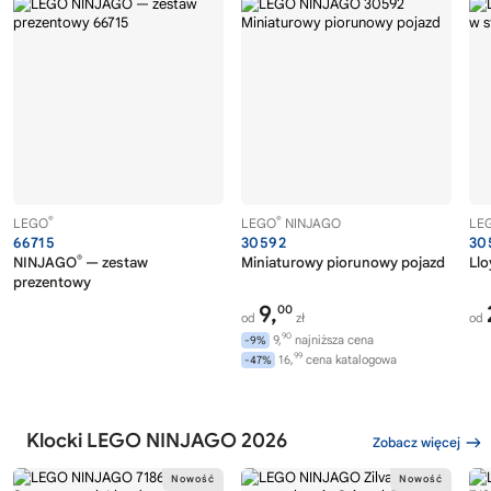
®
®
LEGO
LEGO
NINJAGO
LE
66715
30592
30
®
NINJAGO
— zestaw
Miniaturowy piorunowy pojazd
Llo
prezentowy
9,
00
od
zł
od
90
9,
najniższa cena
-9%
99
16,
cena katalogowa
-47%
Klocki LEGO NINJAGO 2026
Zobacz więcej