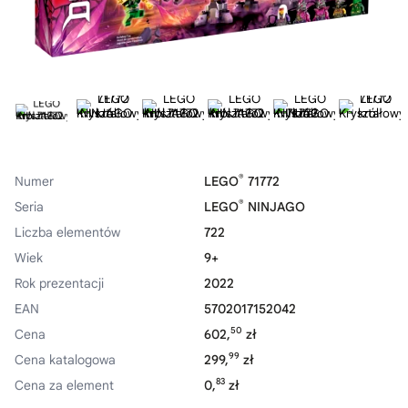
®
Numer
LEGO
71772
®
Seria
LEGO
NINJAGO
Liczba elementów
722
Wiek
9+
Rok prezentacji
2022
EAN
5702017152042
50
Cena
602,
zł
99
Cena katalogowa
299,
zł
83
Cena za element
0,
zł