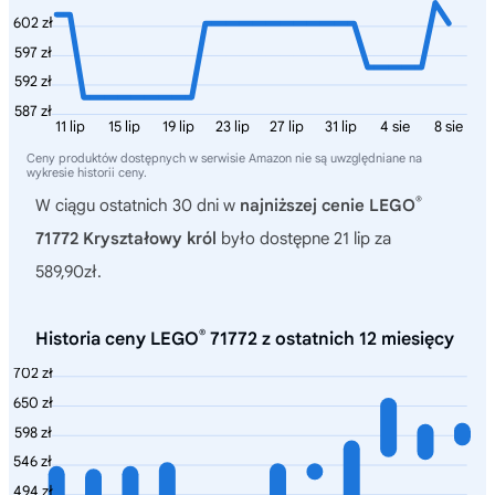
602 zł
597 zł
592 zł
587 zł
11 lip
15 lip
19 lip
23 lip
27 lip
31 lip
4 sie
8 sie
Ceny produktów dostępnych w serwisie Amazon nie są uwzględniane na
wykresie historii ceny.
®
W ciągu ostatnich 30 dni w
najniższej cenie LEGO
71772 Kryształowy król
było dostępne 21 lip za
589,90zł.
®
Historia ceny LEGO
71772 z ostatnich 12 miesięcy
702 zł
650 zł
598 zł
546 zł
494 zł