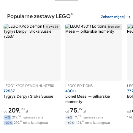
®
Popularne zestawy LEGO
Zobacz więcej
®
®
LEGO
KPOP DEMON HUNTERS
LEGO
EDITIONS
LE
72537
43011
77
Tygrys Derpy i Sroka Sussie
Lionel Messi — piłkarskie
Bol
momenty
209,
75,
90
22
od
zł
od
zł
od
00
29
219,
najniższa cena
71,
najniższa cena
114,
-4%
+6%
99
99
299,
cena katalogowa
124,
cena katalogowa
-30%
-40%