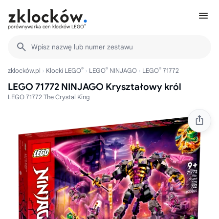
®
porównywarka cen klocków LEGO
Wpisz nazwę lub numer zestawu
®
®
®
zklocków.pl
Klocki LEGO
LEGO
NINJAGO
LEGO
71772
LEGO 71772 NINJAGO Kryształowy król
LEGO 71772 The Crystal King