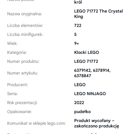
król
LEGO 71772 The Crystal
Nazwa oryginalna:
King
Liczba elementów:
722
Liczba minifigurek:
5
Wiek:
9+
Kategoria:
Klocki LEGO
Numer produktu:
LEGO 71772
6379142, 6378914,
Numer artykułu:
6378847
Producent:
LEGO
Seria:
LEGO NINJAGO
Rok prezentacji:
2022
Opakowanie:
pudełko
Produkt wycofany –
Komunikat w sklepie lego.com:
zakończono produkcję