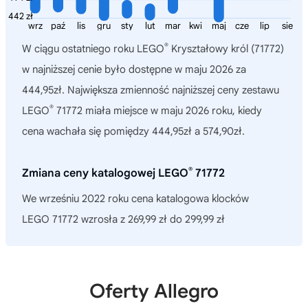
442 zł
wrz
paź
lis
gru
sty
lut
mar
kwi
maj
cze
lip
sie
®
W ciągu ostatniego roku
LEGO
Kryształowy król (71772)
w najniższej cenie było dostępne w maju 2026 za
444,95zł. Największa zmienność najniższej ceny zestawu
®
LEGO
71772 miała miejsce w maju 2026 roku, kiedy
cena wachała się pomiędzy 444,95zł a 574,90zł.
®
Zmiana ceny katalogowej LEGO
71772
We wrześniu 2022 roku cena katalogowa klocków
LEGO 71772 wzrosła z 269,99 zł do 299,99 zł
Oferty Allegro