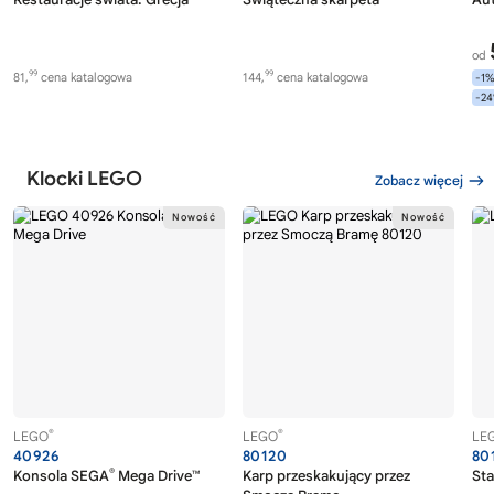
od
99
99
81,
cena katalogowa
144,
cena katalogowa
-1
-2
Klocki LEGO
Zobacz więcej
®
®
LEGO
LEGO
LE
40926
80120
80
®
Konsola SEGA
Mega Drive™
Karp przeskakujący przez
Sta