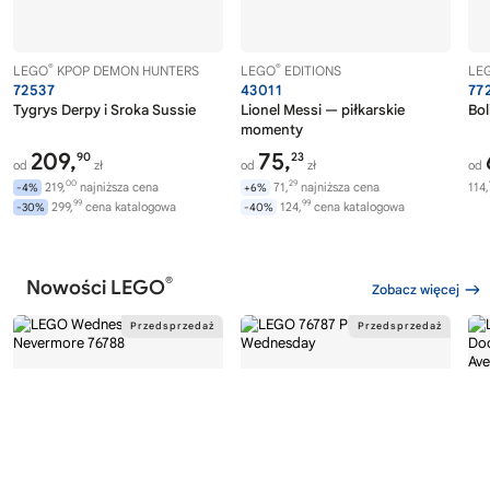
®
®
LEGO
KPOP DEMON HUNTERS
LEGO
EDITIONS
LE
72537
43011
77
Tygrys Derpy i Sroka Sussie
Lionel Messi — piłkarskie
Bol
momenty
209,
75,
90
23
od
zł
od
zł
od
00
29
219,
najniższa cena
71,
najniższa cena
114,
-4%
+6%
99
99
299,
cena katalogowa
124,
cena katalogowa
-30%
-40%
®
Nowości LEGO
Zobacz więcej