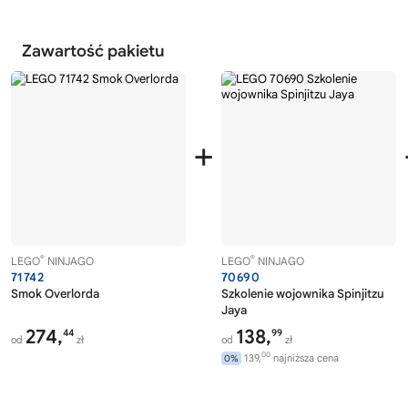
Zawartość pakietu
+
®
®
LEGO
NINJAGO
LEGO
NINJAGO
71742
70690
Smok Overlorda
Szkolenie wojownika Spinjitzu
Jaya
274,
138,
44
99
od
zł
od
zł
00
139,
najniższa cena
0%