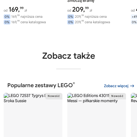
Smoczą Bramę
169,
209,
99
99
od
zł
od
zł
od
99
99
169,
najniższa cena
209,
najniższa cena
0%
0%
+4
99
99
169,
cena katalogowa
209,
cena katalogowa
0%
0%
0%
Zobacz także
®
Popularne zestawy LEGO
Zobacz więcej