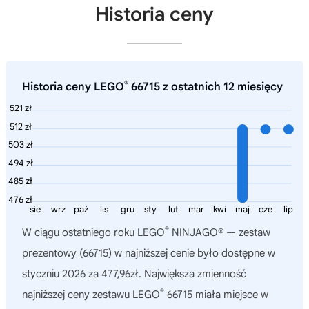
Historia ceny
®
Historia ceny LEGO
66715 z ostatnich 12 miesięcy
521 zł
512 zł
503 zł
494 zł
485 zł
476 zł
sie
wrz
paź
lis
gru
sty
lut
mar
kwi
maj
cze
lip
®
W ciągu ostatniego roku
LEGO
NINJAGO® — zestaw
prezentowy (66715)
w najniższej cenie było dostępne w
styczniu 2026 za 477,96zł. Największa zmienność
®
najniższej ceny zestawu LEGO
66715 miała miejsce w