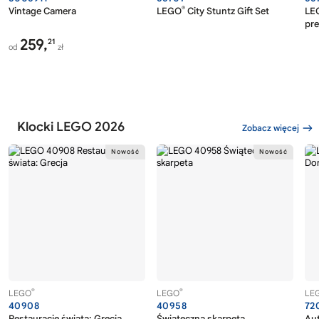
®
Vintage Camera
LEGO
City Stuntz Gift Set
LE
pr
259,
21
od
zł
Klocki LEGO 2026
Zobacz więcej
®
®
LEGO
LEGO
LE
40908
40958
72
Restauracje świata: Grecja
Świąteczna skarpeta
Au