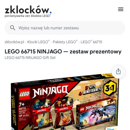
®
porównywarka cen klocków LEGO
Wpisz nazwę lub numer zestawu
®
®
®
zklocków.pl
Klocki LEGO
Pakiety LEGO
LEGO
66715
LEGO 66715 NINJAGO — zestaw prezentowy
LEGO 66715 NINJAGO Gift Set