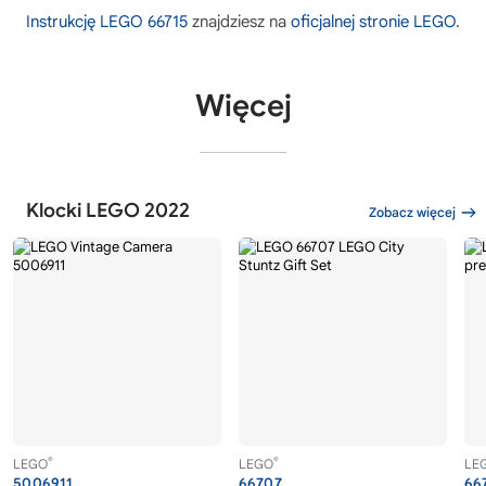
Instrukcję LEGO 66715
znajdziesz na
oficjalnej stronie LEGO
.
Więcej
Klocki LEGO 2022
Zobacz więcej
®
®
LEGO
LEGO
LE
5006911
66707
66