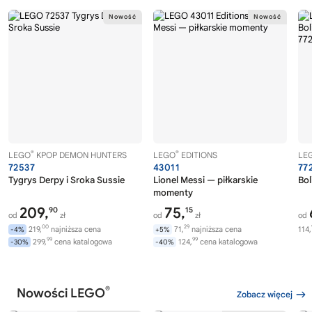
®
®
LEGO
KPOP DEMON HUNTERS
LEGO
EDITIONS
LE
72537
43011
77
Tygrys Derpy i Sroka Sussie
Lionel Messi — piłkarskie
Bol
momenty
209,
75,
90
15
od
zł
od
zł
od
00
29
219,
najniższa cena
71,
najniższa cena
114,
-4%
+5%
99
99
299,
cena katalogowa
124,
cena katalogowa
-30%
-40%
®
Nowości LEGO
Zobacz więcej