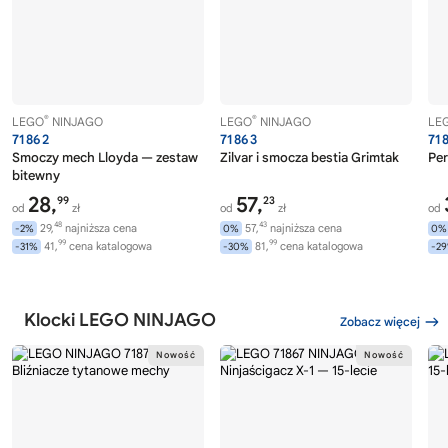
®
®
LEGO
NINJAGO
LEGO
NINJAGO
LE
71862
71863
71
Smoczy mech Lloyda — zestaw
Zilvar i smocza bestia Grimtak
Per
bitewny
28,
57,
99
23
od
zł
od
zł
od
48
43
29,
najniższa cena
57,
najniższa cena
-2%
0%
0%
99
99
41,
cena katalogowa
81,
cena katalogowa
-31%
-30%
-2
Klocki LEGO NINJAGO
Zobacz więcej