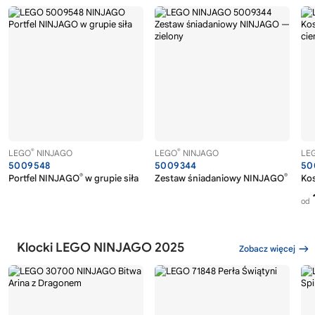
®
®
LEGO
NINJAGO
LEGO
NINJAGO
LE
5009548
5009344
50
®
®
Portfel NINJAGO
w grupie siła
Zestaw śniadaniowy NINJAGO
— zie
Kos
od
Klocki LEGO NINJAGO 2025
Zobacz więcej