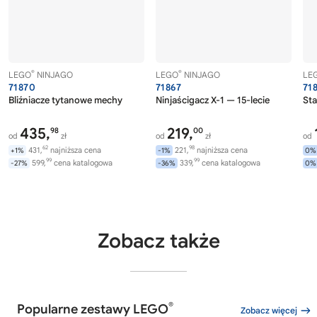
®
®
LEGO
NINJAGO
LEGO
NINJAGO
LE
71870
71867
71
Bliźniacze tytanowe mechy
Ninjaścigacz X-1 — 15-lecie
Sta
435,
219,
98
00
od
zł
od
zł
od
62
98
431,
najniższa cena
221,
najniższa cena
+1%
-1%
0%
99
99
599,
cena katalogowa
339,
cena katalogowa
-27%
-36%
0%
Zobacz także
®
Popularne zestawy LEGO
Zobacz więcej