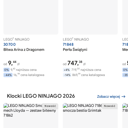
®
®
LEGO
NINJAGO
LEGO
NINJAGO
LE
30700
71848
71
Bitwa Arina z Dragonem
Perła Świątyni
Mec
9,
747,
44
38
od
zł
od
zł
od
43
00
9,
najniższa cena
719,
najniższa cena
0%
+4%
0%
99
99
16,
cena katalogowa
869,
cena katalogowa
-44%
-14%
-3
Klocki LEGO NINJAGO 2026
Zobacz więcej