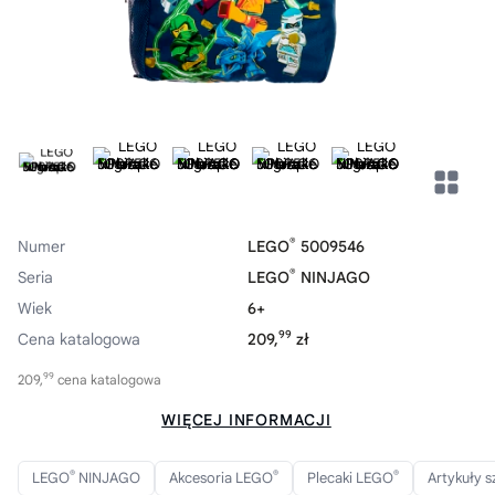
®
Numer
LEGO
5009546
®
Seria
LEGO
NINJAGO
Wiek
6+
99
Cena katalogowa
209,
zł
99
209,
cena katalogowa
WIĘCEJ INFORMACJI
®
®
®
LEGO
NINJAGO
Akcesoria LEGO
Plecaki LEGO
Artykuły 