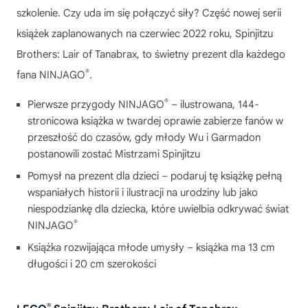
szkolenie. Czy uda im się połączyć siły? Część nowej serii
książek zaplanowanych na czerwiec 2022 roku, Spinjitzu
Brothers: Lair of Tanabrax, to świetny prezent dla każdego
®
fana NINJAGO
.
®
Pierwsze przygody NINJAGO
– ilustrowana, 144-
stronicowa książka w twardej oprawie zabierze fanów w
przeszłość do czasów, gdy młody Wu i Garmadon
postanowili zostać Mistrzami Spinjitzu
Pomysł na prezent dla dzieci – podaruj tę książkę pełną
wspaniałych historii i ilustracji na urodziny lub jako
niespodziankę dla dziecka, które uwielbia odkrywać świat
®
NINJAGO
Książka rozwijająca młode umysły – książka ma 13 cm
długości i 20 cm szerokości
®