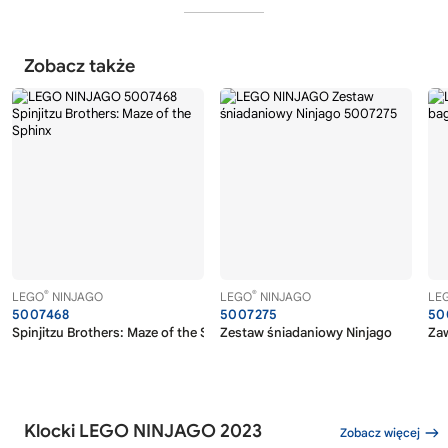
Zobacz także
®
®
LEGO
NINJAGO
LEGO
NINJAGO
LE
5007468
5007275
50
Spinjitzu Brothers: Maze of the Sphinx
Zestaw śniadaniowy Ninjago
Zaw
Klocki LEGO NINJAGO 2023
Zobacz więcej