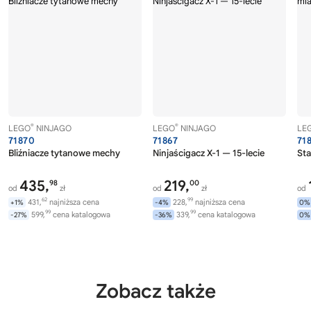
®
®
LEGO
NINJAGO
LEGO
NINJAGO
LE
71870
71867
71
Bliźniacze tytanowe mechy
Ninjaścigacz X-1 — 15-lecie
Sta
435,
219,
98
00
od
zł
od
zł
od
62
99
431,
najniższa cena
228,
najniższa cena
+1%
-4%
0%
99
99
599,
cena katalogowa
339,
cena katalogowa
-27%
-36%
0%
Zobacz także