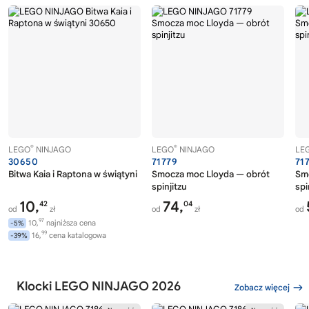
®
®
LEGO
NINJAGO
LEGO
NINJAGO
LE
30650
71779
71
Bitwa Kaia i Raptona w świątyni
Smocza moc Lloyda — obrót
Smo
spinjitzu
spi
10,
74,
42
04
od
zł
od
zł
od
97
10,
najniższa cena
-5%
99
16,
cena katalogowa
-39%
Klocki LEGO NINJAGO 2026
Zobacz więcej