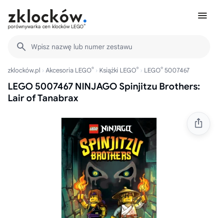
®
porównywarka cen klocków LEGO
Wpisz nazwę lub numer zestawu
®
®
®
zklocków.pl
Akcesoria LEGO
Książki LEGO
LEGO
5007467
LEGO 5007467 NINJAGO Spinjitzu Brothers:
Lair of Tanabrax