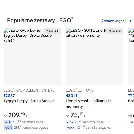
®
Popularne zestawy LEGO
Zobacz więcej
®
®
LEGO
KPOP DEMON HUNTERS
LEGO
EDITIONS
LE
72537
43011
77
Tygrys Derpy i Sroka Sussie
Lionel Messi — piłkarskie
Bol
momenty
209,
75,
90
17
od
zł
od
zł
od
00
29
219,
najniższa cena
71,
najniższa cena
114,
-4%
+5%
99
99
299,
cena katalogowa
124,
cena katalogowa
-30%
-40%