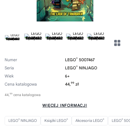
®
Numer
LEGO
5007467
®
Seria
LEGO
NINJAGO
Wiek
6+
99
Cena katalogowa
44,
zł
99
44,
cena katalogowa
WIĘCEJ INFORMACJI
®
®
®
®
LEGO
NINJAGO
Książki LEGO
Akcesoria LEGO
LEGO
500