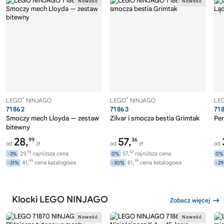
®
®
LEGO
NINJAGO
LEGO
NINJAGO
LE
71862
71863
71
Smoczy mech Lloyda — zestaw
Zilvar i smocza bestia Grimtak
Per
bitewny
28,
57,
99
36
od
zł
od
zł
od
94
53
29,
najniższa cena
57,
najniższa cena
-3%
0%
0%
99
99
41,
cena katalogowa
81,
cena katalogowa
-31%
-30%
-2
Klocki LEGO NINJAGO
Zobacz więcej