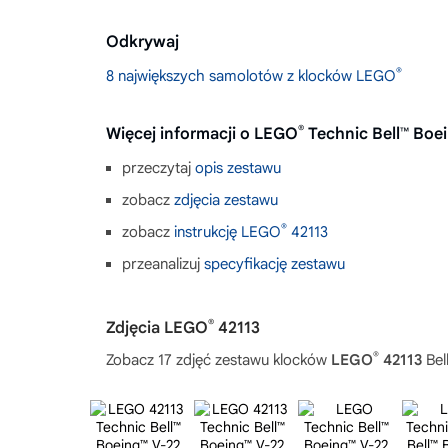
Odkrywaj
®
8 największych samolotów z klocków LEGO
®
Więcej informacji o LEGO
Technic Bell™ Boe
przeczytaj
opis zestawu
zobacz
zdjęcia zestawu
®
zobacz
instrukcję LEGO
42113
przeanalizuj
specyfikację zestawu
®
Zdjęcia LEGO
42113
®
Zobacz 17 zdjęć zestawu klocków
LEGO
42113
Bel