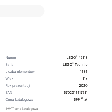
®
Numer
LEGO
42113
®
Seria
LEGO
Technic
Liczba elementów
1636
Wiek
11+
Rok prezentacji
2020
EAN
5702016617511
99
Cena katalogowa
599,
zł
99
599,
cena katalogowa