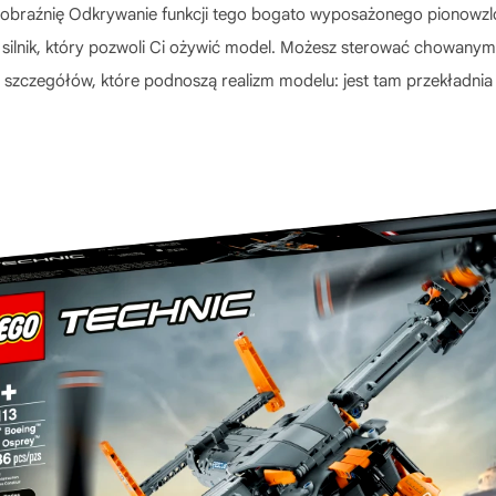
yobraźnię Odkrywanie funkcji tego bogato wyposażonego pionowzl
ży silnik, który pozwoli Ci ożywić model. Możesz sterować chowany
o szczegółów, które podnoszą realizm modelu: jest tam przekładnia 