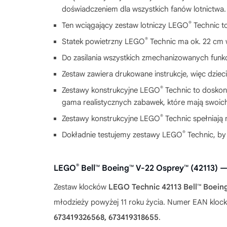
doświadczeniem dla wszystkich fanów lotnictwa.
®
Ten wciągający zestaw lotniczy LEGO
Technic to
®
Statek powietrzny LEGO
Technic ma ok. 22 cm w
Do zasilania wszystkich zmechanizowanych funkcj
Zestaw zawiera drukowane instrukcje, więc dzie
®
Zestawy konstrukcyjne LEGO
Technic to doskon
gama realistycznych zabawek, które mają swoich
®
Zestawy konstrukcyjne LEGO
Technic spełniają
®
Dokładnie testujemy zestawy LEGO
Technic, by
®
LEGO
Bell™ Boeing™ V-22 Osprey™ (42113) 
Zestaw klocków
LEGO Technic 42113 Bell™ Boein
młodzieży powyżej 11 roku życia. Numer EAN klo
673419326568, 673419318655
.