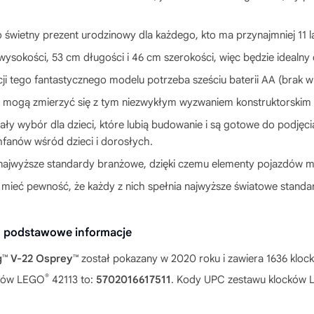
 świetny prezent urodzinowy dla każdego, kto ma przynajmniej 11 
ysokości, 53 cm długości i 46 cm szerokości, więc będzie idealny
i tego fantastycznego modelu potrzeba sześciu baterii AA (brak w 
ci mogą zmierzyć się z tym niezwykłym wyzwaniem konstruktorskim 
ały wybór dla dzieci, które lubią budowanie i są gotowe do podję
fanów wśród dzieci i dorosłych.
 najwyższe standardy branżowe, dzięki czemu elementy pojazdów 
 mieć pewność, że każdy z nich spełnia najwyższe światowe standar
— podstawowe informacje
g™ V-22 Osprey™
został pokazany w 2020 roku i zawiera 1636 klo
®
cków LEGO
42113 to:
5702016617511
. Kody UPC zestawu klocków