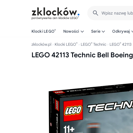
Wpisz nazwę lu
®
porównywarka cen klocków LEGO
®
Klocki LEGO
Nowości
Serie
Odkrywaj
®
®
®
zklocków.pl
Klocki LEGO
LEGO
Technic
LEGO
42113
LEGO 42113 Technic Bell Boein