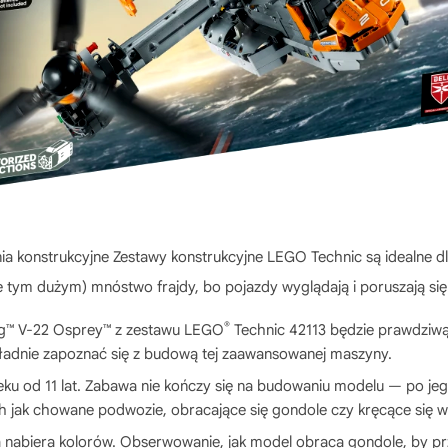
ania konstrukcyjne Zestawy konstrukcyjne LEGO Technic są idealne
 tym dużym) mnóstwo frajdy, bo pojazdy wyglądają i poruszają się
®
ng™ V-22 Osprey™ z zestawu LEGO
Technic 42113 będzie prawdziwą
kładnie zapoznać się z budową tej zaawansowanej maszyny.
ku od 11 lat. Zabawa nie kończy się na budowaniu modelu — po jeg
h jak chowane podwozie, obracające się gondole czy kręcące się wi
a nabiera kolorów. Obserwowanie, jak model obraca gondole, by pr