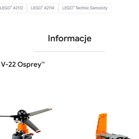
®
®
®
LEGO
42112
LEGO
42114
LEGO
Technic Samoloty
Informacje
™ V-22 Osprey™