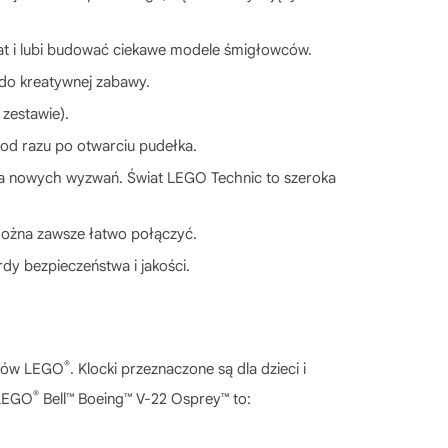
lat i lubi budować ciekawe modele śmigłowców.
 do kreatywnej zabawy.
zestawie).
od razu po otwarciu pudełka.
cia nowych wyzwań. Świat LEGO Technic to szeroka
można zawsze łatwo połączyć.
dy bezpieczeństwa i jakości.
®
cków LEGO
. Klocki przeznaczone są dla dzieci i
®
 LEGO
Bell™ Boeing™ V-22 Osprey™ to: