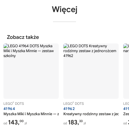
Więcej
Zobacz także
®
®
LEGO
DOTS
LEGO
DOTS
LE
41964
41962
41
Myszka Miki i Myszka Minnie — zestaw szkolny
Kreatywny rodzinny zestaw z jednor
Zes
143,
183,
00
33
od
zł
od
zł
od