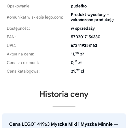
Opakowanie:
pudełko
Produkt wycofany –
Komunikat w sklepie lego.com:
zakończono produkcję
Dostępność:
w sprzedaży
EAN:
5702017156330
UPC:
673419358163
90
Aktualna cena:
11,
zł
13
Cena za element:
0,
zł
99
Cena katalogowa:
29,
zł
Historia ceny
®
Cena LEGO
41963 Myszka Miki i Myszka Minnie —