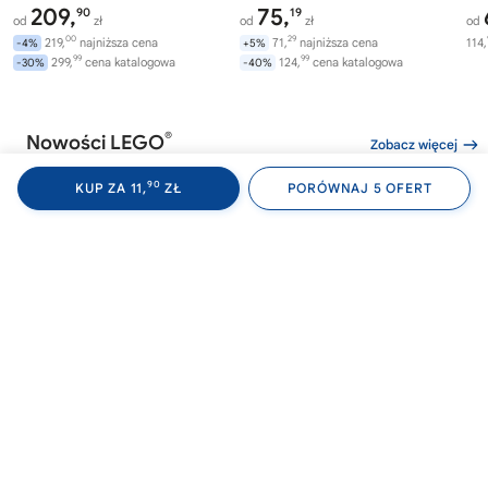
209,
75,
90
19
od
zł
od
zł
od
00
29
219,
najniższa cena
71,
najniższa cena
114,
-4%
+5%
99
99
299,
cena katalogowa
124,
cena katalogowa
-30%
-40%
®
Nowości LEGO
Zobacz więcej
90
KUP ZA 11,
ZŁ
PORÓWNAJ 5 OFERT
®
®
LEGO
WEDNESDAY
LEGO
WEDNESDAY
LE
76788
76787
76
Akademia Nevermore
Plecak Wednesday
Av
Wi
282,
169,
00
99