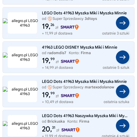
LEGO Dots 41963 Myszka Miki i Myszka Minnie
od
Super Sprzedawcy
3dtoys
19,
26
zł
+ 11,99 zł dostawa
ostatnie 3 sztuki
41963 LEGO DISNEY Myszka Miki i Minnie
od
radomdis7
Konto:
Firma
19,
99
zł
+ 14,99 zł dostawa
ostatnie 5 sztuk
LEGO Dots 41963 Myszka Miki i Myszka Minnie
od
Super Sprzedawcy
martexodolanow
19,
99
zł
+ 10,49 zł dostawa
ostatnia sztuka
LEGO Dots 41963 Naszywka Myszka Miki i Myszka Minnie
od
Brickuska
Konto:
Firma
20,
31
zł
+ 11,99 zł dostawa
ostatnie 4 sztuki