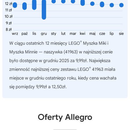
12 zł
11 zł
10 zł
9 zł
8 zł
wrz
paź
lis
gru
sty
lut
mar
kwi
maj
cze
lip
sie
®
W ciągu ostatnich 12 miesięcy
LEGO
Myszka Miki i
Myszka Minnie — naszywka (41963)
w najniższej cenie
było dostępne w grudniu 2025 za 9,99zł. Największa
®
zmienność najniższej ceny zestawu LEGO
41963 miała
miejsce w grudniu ostatniego roku, kiedy cena wachała
się pomiędzy 9,99zł a 12,50zł.
Oferty Allegro