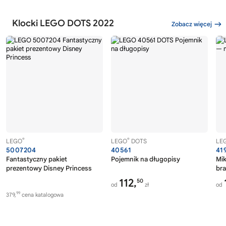
Klocki LEGO DOTS 2022
Zobacz więcej
®
®
LEGO
LEGO
DOTS
LE
5007204
40561
41
Fantastyczny pakiet
Pojemnik na długopisy
Mik
prezentowy Disney Princess
bra
112,
50
od
zł
od
99
379,
cena katalogowa