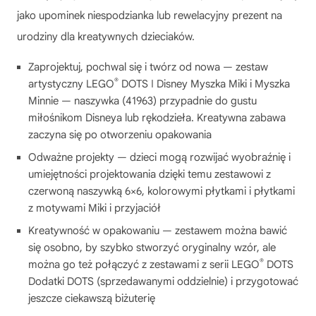
jako upominek niespodzianka lub rewelacyjny prezent na
urodziny dla kreatywnych dzieciaków.
Zaprojektuj, pochwal się i twórz od nowa — zestaw
®
artystyczny LEGO
DOTS ǀ Disney Myszka Miki i Myszka
Minnie — naszywka (41963) przypadnie do gustu
miłośnikom Disneya lub rękodzieła. Kreatywna zabawa
zaczyna się po otworzeniu opakowania
Odważne projekty — dzieci mogą rozwijać wyobraźnię i
umiejętności projektowania dzięki temu zestawowi z
czerwoną naszywką 6×6, kolorowymi płytkami i płytkami
z motywami Miki i przyjaciół
Kreatywność w opakowaniu — zestawem można bawić
się osobno, by szybko stworzyć oryginalny wzór, ale
®
można go też połączyć z zestawami z serii LEGO
DOTS
Dodatki DOTS (sprzedawanymi oddzielnie) i przygotować
jeszcze ciekawszą biżuterię