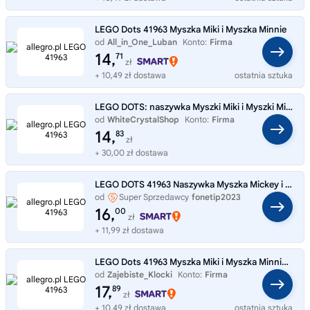
LEGO Dots 41963 Myszka Miki i Myszka Minnie
od
All_in_One_Luban
Konto:
Firma
14,
71
zł
+ 10,49 zł dostawa
ostatnia sztuka
LEGO DOTS: naszywka Myszki Miki i Myszki Minnie (41963)
od
WhiteCrystalShop
Konto:
Firma
14,
83
zł
+ 30,00 zł dostawa
LEGO DOTS 41963 Naszywka Myszka Mickey i Myszka Minnie
od
Super Sprzedawcy
fonetip2023
16,
00
zł
+ 11,99 zł dostawa
LEGO Dots 41963 Myszka Miki i Myszka Minnie ORYGINAŁ ostatnia szansa
od
Zajebiste_Klocki
Konto:
Firma
17,
89
zł
+ 10,49 zł dostawa
ostatnia sztuka