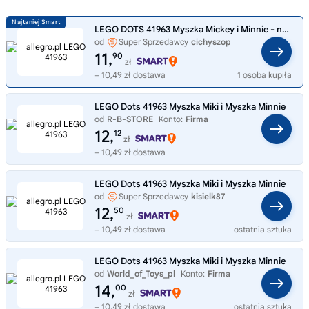
LEGO DOTS 41963 Myszka Mickey i Minnie - naszywka
od
Super Sprzedawcy
cichyszop
11,
90
zł
+ 10,49 zł dostawa
1 osoba kupiła
LEGO Dots 41963 Myszka Miki i Myszka Minnie
od
R-B-STORE
Konto:
Firma
12,
12
zł
+ 10,49 zł dostawa
LEGO Dots 41963 Myszka Miki i Myszka Minnie
od
Super Sprzedawcy
kisielk87
12,
50
zł
+ 10,49 zł dostawa
ostatnia sztuka
LEGO Dots 41963 Myszka Miki i Myszka Minnie
od
World_of_Toys_pl
Konto:
Firma
14,
00
zł
+ 10,49 zł dostawa
ostatnia sztuka