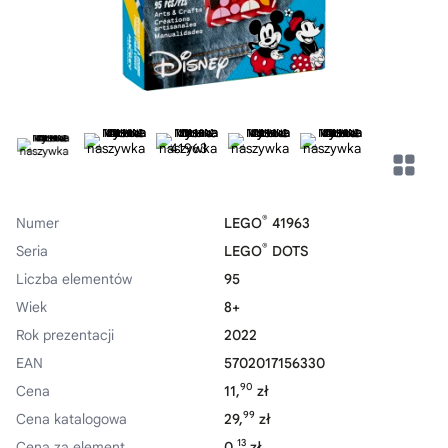
®
Numer
LEGO
41963
®
Seria
LEGO
DOTS
Liczba elementów
95
Wiek
8+
Rok prezentacji
2022
EAN
5702017156330
90
Cena
11,
zł
99
Cena katalogowa
29,
zł
13
Cena za element
0,
zł