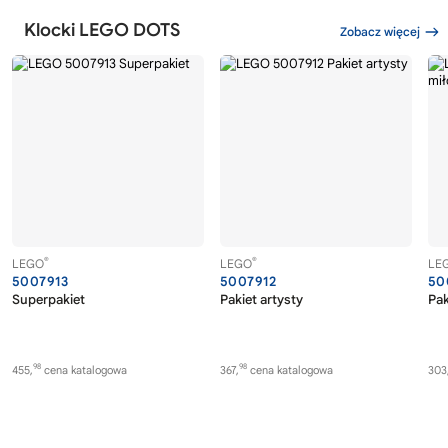
Klocki LEGO DOTS
Zobacz więcej
®
®
LEGO
LEGO
LE
5007913
5007912
50
Superpakiet
Pakiet artysty
Pak
98
98
455,
cena katalogowa
367,
cena katalogowa
303