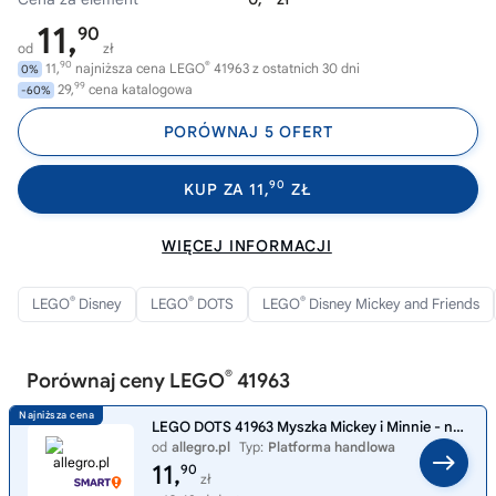
11,
90
od
zł
90
®
11,
najniższa cena LEGO
41963 z ostatnich 30 dni
0%
99
29,
cena katalogowa
-60%
PORÓWNAJ 5 OFERT
90
KUP ZA 11,
ZŁ
WIĘCEJ INFORMACJI
®
®
®
LEGO
Disney
LEGO
DOTS
LEGO
Disney Mickey and Friends
®
Porównaj ceny LEGO
41963
LEGO DOTS 41963 Myszka Mickey i Minnie - naszywka
od
allegro.pl
Typ:
Platforma handlowa
11,
90
zł