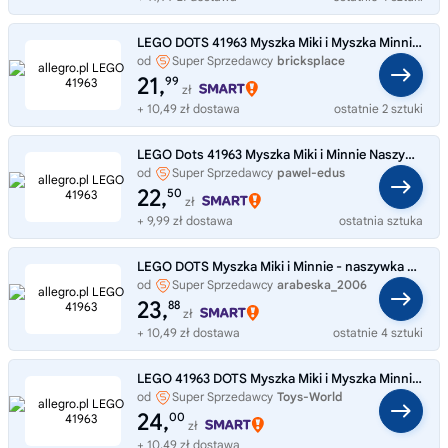
LEGO DOTS 41963 Myszka Miki i Myszka Minnie - naszywka 95 elementów
od
Super Sprzedawcy
bricksplace
21,
99
zł
+ 10,49 zł dostawa
ostatnie 2 sztuki
LEGO Dots 41963 Myszka Miki i Minnie Naszywka
od
Super Sprzedawcy
pawel-edus
22,
50
zł
+ 9,99 zł dostawa
ostatnia sztuka
LEGO DOTS Myszka Miki i Minnie - naszywka 41963
od
Super Sprzedawcy
arabeska_2006
23,
88
zł
+ 10,49 zł dostawa
ostatnie 4 sztuki
LEGO 41963 DOTS Myszka Miki i Myszka Minnie - nasz
od
Super Sprzedawcy
Toys-World
24,
00
zł
+ 10,49 zł dostawa