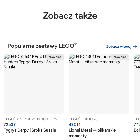
Zobacz także
®
Popularne zestawy LEGO
Zobacz więcej
®
®
LEGO
KPOP DEMON HUNTERS
LEGO
EDITIONS
LE
72537
43011
77
Tygrys Derpy i Sroka Sussie
Lionel Messi — piłkarskie
Bol
momenty