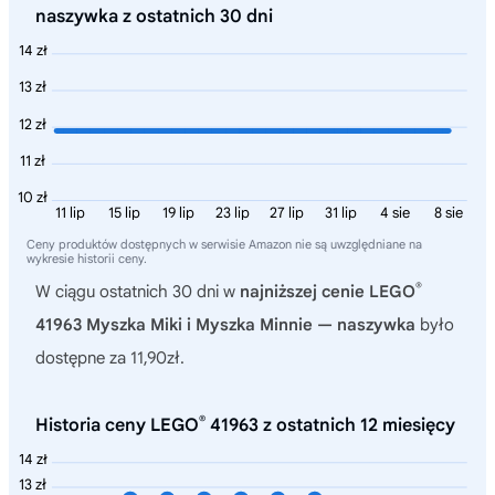
naszywka z ostatnich 30 dni
14 zł
13 zł
12 zł
11 zł
10 zł
11 lip
15 lip
19 lip
23 lip
27 lip
31 lip
4 sie
8 sie
Ceny produktów dostępnych w serwisie Amazon nie są uwzględniane na
wykresie historii ceny.
®
W ciągu ostatnich 30 dni w
najniższej cenie LEGO
41963 Myszka Miki i Myszka Minnie — naszywka
było
dostępne za 11,90zł.
®
Historia ceny LEGO
41963 z ostatnich 12 miesięcy
14 zł
13 zł