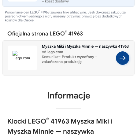
+ koszt dostawy
®
Porównanie cen LEGO
41963 zawiera linki afiliacyjne. Jeśli dokonasz zakupu za
pośrednictwem jednego z nich, możemy otrzymać prowizję bez dodatkowych
kosztów dla Ciebie.
®
Oficjalna strona LEGO
41963
Myszka Miki i Myszka Minnie — naszywka 41963
od
lego.com
Komunikat:
Produkt wycofany –
zakończono produkcję
Informacje
®
Klocki LEGO
41963 Myszka Miki i
Myszka Minnie — naszywka