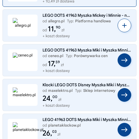
+ 10,49 zł dostawa
LEGO DOTS 41963 Myszka Mickey i Minnie - naszywka
od
allegro.pl
Typ:
Platforma handlowa
11,
90
od
zł
+ koszt dostawy
LEGO DOTS 41963 Myszka Miki i Myszka Minnie — naszywka
od
ceneo.pl
Typ:
Porównywarka cen
17,
59
od
zł
+ koszt dostawy
Klocki LEGO DOTS Disney Myszka Miki i Myszka Minnie naszywka 41963
od
maxelektro.pl
Typ:
Sklep internetowy
24,
00
zł
+ koszt dostawy
LEGO 41963 DOTS Myszka Miki i Myszka Minnie - naszywka
od
planetaklockow.pl
Typ:
Sklep internetowy
26,
03
zł