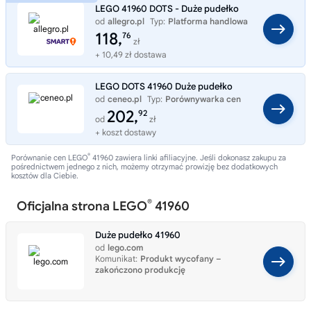
LEGO 41960 DOTS - Duże pudełko
od
allegro.pl
Typ:
Platforma handlowa
118,
76
zł
+ 10,49 zł dostawa
LEGO DOTS 41960 Duże pudełko
od
ceneo.pl
Typ:
Porównywarka cen
202,
92
od
zł
+ koszt dostawy
®
Porównanie cen LEGO
41960 zawiera linki afiliacyjne. Jeśli dokonasz zakupu za
pośrednictwem jednego z nich, możemy otrzymać prowizję bez dodatkowych
kosztów dla Ciebie.
®
Oficjalna strona LEGO
41960
Duże pudełko 41960
od
lego.com
Komunikat:
Produkt wycofany –
zakończono produkcję