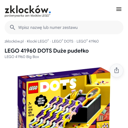
®
porównywarka cen klocków LEGO
Wpisz nazwę lub numer zestawu
®
®
®
zklocków.pl
Klocki LEGO
LEGO
DOTS
LEGO
41960
LEGO 41960 DOTS Duże pudełko
LEGO 41960 Big Box