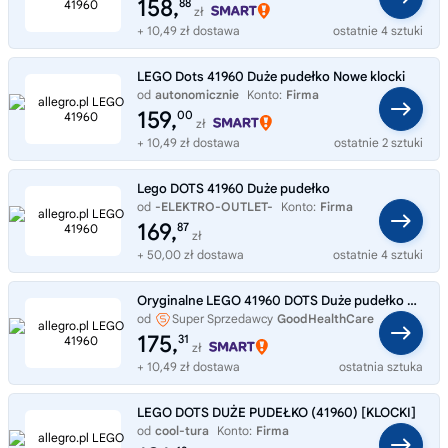
158,
88
zł
+ 10,49 zł dostawa
ostatnie 4 sztuki
LEGO Dots 41960 Duże pudełko Nowe klocki
od
autonomicznie
Konto:
Firma
159,
00
zł
+ 10,49 zł dostawa
ostatnie 2 sztuki
Lego DOTS 41960 Duże pudełko
od
-ELEKTRO-OUTLET-
Konto:
Firma
169,
87
zł
+ 50,00 zł dostawa
ostatnie 4 sztuki
Oryginalne LEGO 41960 DOTS Duże pudełko Klocki
od
Super Sprzedawcy
GoodHealthCare
175,
31
zł
+ 10,49 zł dostawa
ostatnia sztuka
LEGO DOTS DUŻE PUDEŁKO (41960) [KLOCKI]
od
cool-tura
Konto:
Firma