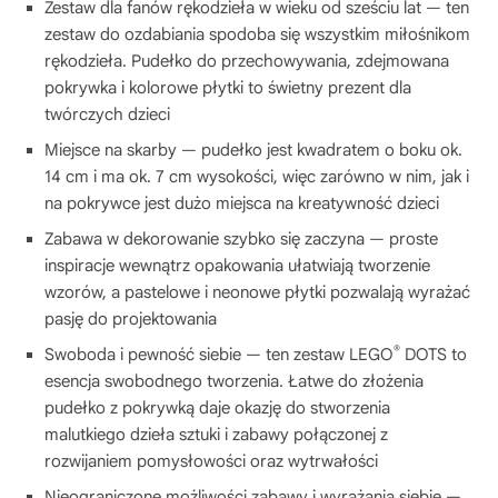
Zestaw dla fanów rękodzieła w wieku od sześciu lat — ten
zestaw do ozdabiania spodoba się wszystkim miłośnikom
rękodzieła. Pudełko do przechowywania, zdejmowana
pokrywka i kolorowe płytki to świetny prezent dla
twórczych dzieci
Miejsce na skarby — pudełko jest kwadratem o boku ok.
14 cm i ma ok. 7 cm wysokości, więc zarówno w nim, jak i
na pokrywce jest dużo miejsca na kreatywność dzieci
Zabawa w dekorowanie szybko się zaczyna — proste
inspiracje wewnątrz opakowania ułatwiają tworzenie
wzorów, a pastelowe i neonowe płytki pozwalają wyrażać
pasję do projektowania
®
Swoboda i pewność siebie — ten zestaw LEGO
DOTS to
esencja swobodnego tworzenia. Łatwe do złożenia
pudełko z pokrywką daje okazję do stworzenia
malutkiego dzieła sztuki i zabawy połączonej z
rozwijaniem pomysłowości oraz wytrwałości
Nieograniczone możliwości zabawy i wyrażania siebie —