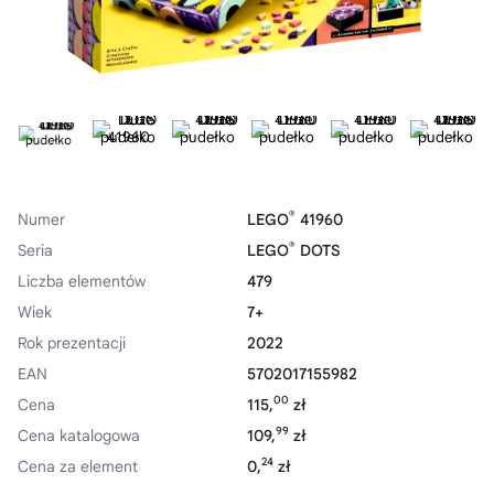
®
Numer
LEGO
41960
®
Seria
LEGO
DOTS
Liczba elementów
479
Wiek
7+
Rok prezentacji
2022
EAN
5702017155982
00
Cena
115,
zł
99
Cena katalogowa
109,
zł
24
Cena za element
0,
zł