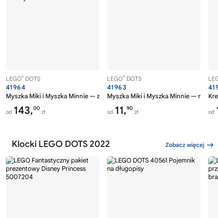
®
®
LEGO
DOTS
LEGO
DOTS
LE
41964
41963
41
Myszka Miki i Myszka Minnie — zestaw szkolny
Myszka Miki i Myszka Minnie — naszy
Kre
143,
11,
00
90
od
zł
od
zł
od
Klocki LEGO DOTS 2022
Zobacz więcej