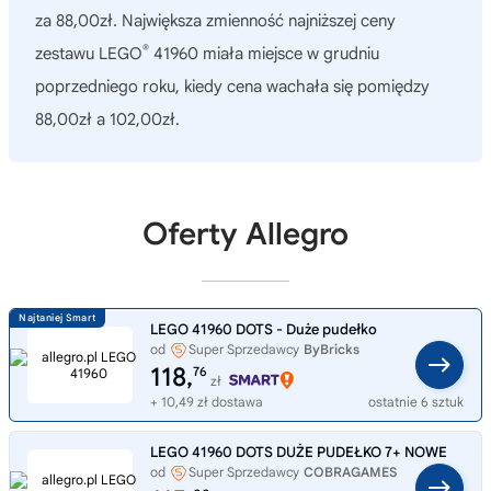
za 88,00zł. Największa zmienność najniższej ceny
®
zestawu LEGO
41960 miała miejsce w grudniu
poprzedniego roku, kiedy cena wachała się pomiędzy
88,00zł a 102,00zł.
Oferty Allegro
LEGO 41960 DOTS - Duże pudełko
od
Super Sprzedawcy
ByBricks
118,
76
zł
+ 10,49 zł dostawa
ostatnie 6 sztuk
LEGO 41960 DOTS DUŻE PUDEŁKO 7+ NOWE
od
Super Sprzedawcy
COBRAGAMES