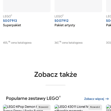
®
®
LEGO
LEGO
LE
5007913
5007912
50
Superpakiet
Pakiet artysty
Pak
98
98
455,
cena katalogowa
367,
cena katalogowa
303
Zobacz także
®
Popularne zestawy LEGO
Zobacz więcej