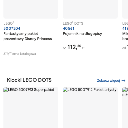
®
®
LEGO
LEGO
DOTS
LE
5007204
40561
41
Fantastyczny pakiet
Pojemnik na długopisy
Mik
prezentowy Disney Princess
bra
112,
50
od
zł
od
99
379,
cena katalogowa
Klocki LEGO DOTS
Zobacz więcej