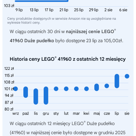
103 zł
9 lip
13 lip
17 lip
21 lip
25 lip
29 lip
2 sie
6 sie
Ceny produktów dostępnych w serwisie Amazon nie są uwzględniane na
wykresie historii ceny.
®
W ciągu ostatnich 30 dni w
najniższej cenie LEGO
41960 Duże pudełko
było dostępne 23 lip za 105,00zł.
®
Historia ceny LEGO
41960 z ostatnich 12 miesięcy
122 zł
115 zł
108 zł
101 zł
94 zł
87 zł
80 zł
wrz
paź
lis
gru
sty
lut
mar
kwi
maj
cze
lip
sie
®
W ciągu ostatnich 12 miesięcy
LEGO
Duże pudełko
(41960)
w najniższej cenie było dostępne w grudniu 2025