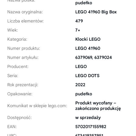
Nazwa polska:
pudełko
Nazwa oryginalna:
LEGO 41960 Big Box
Liczba elementów:
479
Wiek:
7+
Kategoria:
Klocki LEGO
Numer produktu:
LEGO 41960
Numer artykułu:
6379069, 6379024
Producent:
LEGO
Seria:
LEGO DOTS
Rok prezentacji:
2022
Opakowanie:
pudełko
Produkt wycofany –
Komunikat w sklepie lego.com:
zakończono produkcję
Dostępność:
w sprzedaży
EAN:
5702017155982
UPC:
673419357951