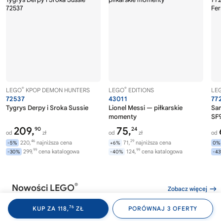
®
®
LEGO
KPOP DEMON HUNTERS
LEGO
EDITIONS
LE
72537
43011
77
Tygrys Derpy i Sroka Sussie
Lionel Messi — piłkarskie
Sa
momenty
SF9
209,
75,
90
24
od
zł
od
zł
od
46
29
220,
najniższa cena
71,
najniższa cena
-5%
+6%
0%
99
99
299,
cena katalogowa
124,
cena katalogowa
-30%
-40%
-4
®
Nowości LEGO
Zobacz więcej
76
KUP ZA 118,
ZŁ
PORÓWNAJ 3 OFERTY