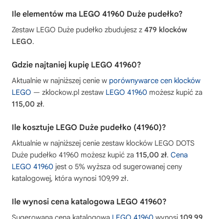
Ile elementów ma LEGO 41960 Duże pudełko?
Zestaw LEGO Duże pudełko zbudujesz z
479 klocków
LEGO
.
Gdzie najtaniej kupię LEGO 41960?
Aktualnie w najniższej cenie w
porównywarce cen klocków
LEGO
— zklockow.pl zestaw
LEGO 41960
możesz kupić za
115,00 zł
.
Ile kosztuje LEGO Duże pudełko (41960)?
Aktualnie w najniższej cenie zestaw klocków LEGO DOTS
Duże pudełko 41960 możesz kupić za
115,00 zł
.
Cena
LEGO 41960
jest o 5% wyższa od sugerowanej ceny
katalogowej, która wynosi 109,99 zł.
Ile wynosi cena katalogowa LEGO 41960?
Sugerowana cena katalogowa
LEGO 41960
wynosi
109,99