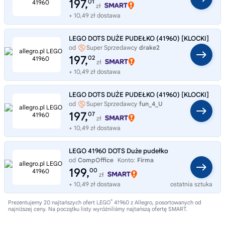
197,
01
zł
+ 10,49 zł dostawa
LEGO DOTS DUŻE PUDEŁKO (41960) [KLOCKI]
od
Super Sprzedawcy
drake2
197,
02
zł
+ 10,49 zł dostawa
LEGO DOTS DUŻE PUDEŁKO (41960) [KLOCKI]
od
Super Sprzedawcy
fun_4_U
197,
07
zł
+ 10,49 zł dostawa
LEGO 41960 DOTS Duże pudełko
od
CompOffice
Konto:
Firma
199,
00
zł
+ 10,49 zł dostawa
ostatnia sztuka
®
Prezentujemy 20 najtańszych ofert LEGO
41960 z Allegro, posortowanych od
najniższej ceny. Na początku listy wyróżniliśmy najtańszą ofertę SMART.