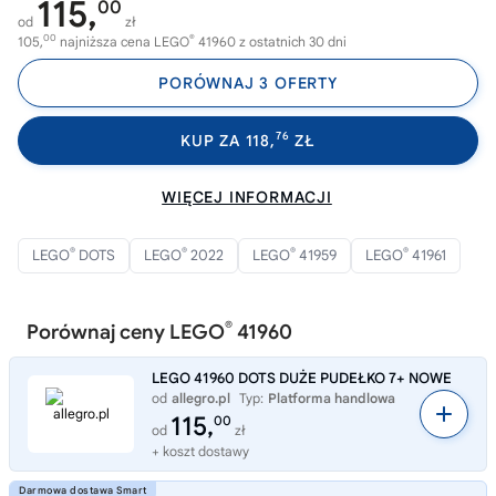
115,
00
od
zł
00
®
105,
najniższa cena LEGO
41960 z ostatnich 30 dni
PORÓWNAJ 3 OFERTY
76
KUP ZA 118,
ZŁ
WIĘCEJ INFORMACJI
®
®
®
®
LEGO
DOTS
LEGO
2022
LEGO
41959
LEGO
41961
®
Porównaj ceny LEGO
41960
LEGO 41960 DOTS DUŻE PUDEŁKO 7+ NOWE
od
allegro.pl
Typ:
Platforma handlowa
115,
00
od
zł
+ koszt dostawy