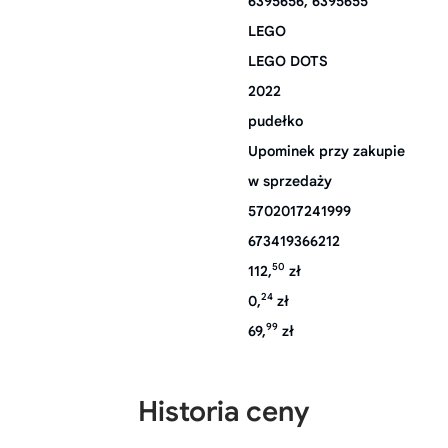
6395656, 6395655
LEGO
LEGO DOTS
2022
pudełko
Upominek przy zakupie
w sprzedaży
5702017241999
673419366212
50
112,
zł
24
0,
zł
99
69,
zł
Historia ceny