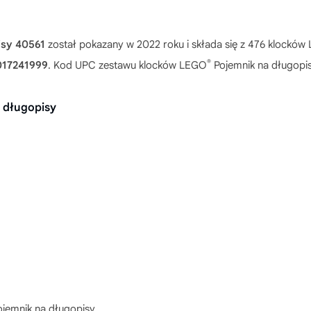
isy 40561
został pokazany w 2022 roku i składa się z 476 klockó
®
017241999
. Kod UPC zestawu klocków LEGO
Pojemnik na długopis
 długopisy
jemnik na długopisy