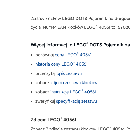
Zestaw klocków
LEGO DOTS Pojemnik na długop
®
życia. Numer EAN klocków LEGO
40561 to:
5702
®
Więcej informacji o LEGO
DOTS Pojemnik na
®
porównaj
ceny LEGO
40561
®
historia ceny LEGO
40561
przeczytaj
opis zestawu
zobacz
zdjęcia zestawu klocków
®
zobacz
instrukcję LEGO
40561
zweryfikuj
specyfikację zestawu
®
Zdjęcia LEGO
40561
®
Zobacz 3 zdjęcia zestawu klocków
LEGO
40561
Po