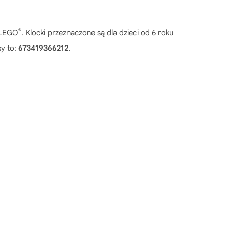
®
w LEGO
. Klocki przeznaczone są dla dzieci od 6 roku
y to:
673419366212
.