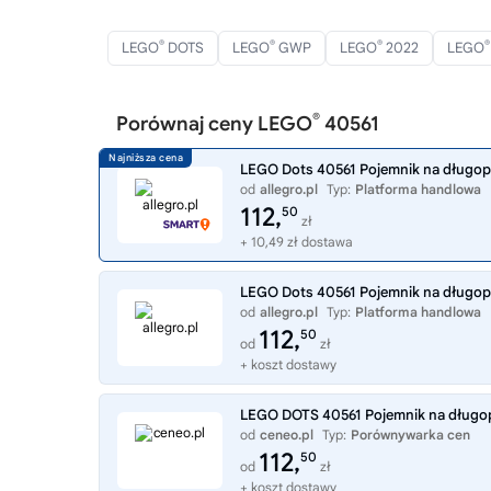
®
®
®
®
LEGO
DOTS
LEGO
GWP
LEGO
2022
LEGO
®
Porównaj ceny LEGO
40561
LEGO Dots 40561 Pojemnik na długop
od
allegro.pl
Typ:
Platforma handlowa
112,
50
zł
+ 10,49 zł dostawa
LEGO Dots 40561 Pojemnik na długop
od
allegro.pl
Typ:
Platforma handlowa
112,
50
od
zł
+ koszt dostawy
LEGO DOTS 40561 Pojemnik na długo
od
ceneo.pl
Typ:
Porównywarka cen
112,
50
od
zł
+ koszt dostawy