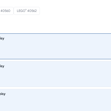
®
40560
LEGO
40562
isy
isy
pisy