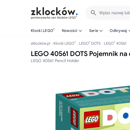
Wpisz nazwę lu
®
porównywarka cen klocków LEGO
®
Klocki LEGO
Nowości
Serie
Odkrywaj
®
®
®
zklocków.pl
Klocki LEGO
LEGO
DOTS
LEGO
40561
LEGO 40561 DOTS Pojemnik na 
LEGO 40561 Pencil Holder