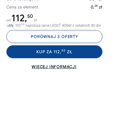
24
Cena za element
0,
zł
112,
50
od
zł
50
®
107,
najniższa cena LEGO
40561 z ostatnich 30 dni
+5%
PORÓWNAJ 3 OFERTY
50
KUP ZA 112,
ZŁ
WIĘCEJ INFORMACJI