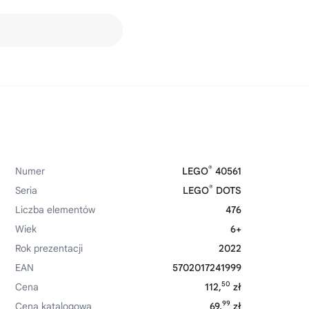
®
Numer
LEGO
40561
®
Seria
LEGO
DOTS
Liczba elementów
476
Wiek
6+
Rok prezentacji
2022
EAN
5702017241999
50
Cena
112,
zł
99
Cena katalogowa
69,
zł