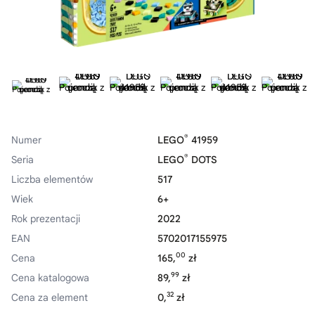
®
Numer
LEGO
41959
®
Seria
LEGO
DOTS
Liczba elementów
517
Wiek
6+
Rok prezentacji
2022
EAN
5702017155975
00
Cena
165,
zł
99
Cena katalogowa
89,
zł
32
Cena za element
0,
zł