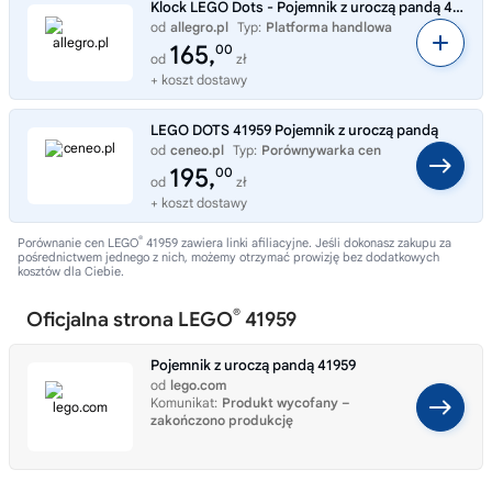
Klock LEGO Dots - Pojemnik z uroczą pandą 41959 .
od
allegro.pl
Typ:
Platforma handlowa
165,
00
od
zł
+ koszt dostawy
LEGO DOTS 41959 Pojemnik z uroczą pandą
od
ceneo.pl
Typ:
Porównywarka cen
195,
00
od
zł
+ koszt dostawy
®
Porównanie cen LEGO
41959 zawiera linki afiliacyjne. Jeśli dokonasz zakupu za
pośrednictwem jednego z nich, możemy otrzymać prowizję bez dodatkowych
kosztów dla Ciebie.
®
Oficjalna strona LEGO
41959
Pojemnik z uroczą pandą 41959
od
lego.com
Komunikat:
Produkt wycofany –
zakończono produkcję