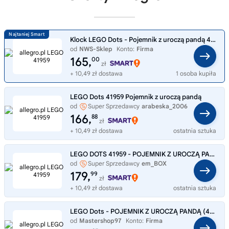
Klock LEGO Dots - Pojemnik z uroczą pandą 41959 .
od
NWS-Sklep
Konto:
Firma
165,
00
zł
+ 10,49 zł dostawa
1 osoba kupiła
LEGO Dots 41959 Pojemnik z uroczą pandą
od
Super Sprzedawcy
arabeska_2006
166,
88
zł
+ 10,49 zł dostawa
ostatnia sztuka
LEGO DOTS 41959 - POJEMNIK Z UROCZĄ PANDĄ
od
Super Sprzedawcy
em_BOX
179,
99
zł
+ 10,49 zł dostawa
ostatnia sztuka
LEGO Dots - POJEMNIK Z UROCZĄ PANDĄ (41959) + Prezent Gratis
od
Mastershop97
Konto:
Firma