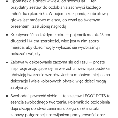
Upominek dla dzieci w wieku od sześciu lat — ten
przydatny zestaw do ozdabiania zachwyci każdego
miłośnika rękodzieła. W pojemniku z pandą z obrotową
głową jest mnóstwo miejsca, co czyni go świetnym
prezentem i zasłużoną nagrodą
Kreatywność na każdym kroku — pojemnik ma ok. 18 cm
długości i 14 cm szerokości, więc jest w nim sporo
miejsca, aby dziecimogły wykazać się wyobraźnią i
pokazać swój styl
Zabawa w dekorowanie zaczyna się od razu — proste
inspiracje znajdujące się na wierzchu i wewnątrz pudełka
ułatwiają tworzenie wzorów. Jest tu mnóstwo miejsca na
dekoracje i wiele kolorowych płytek, więc dzieci mogą
zabłysnąć
®
Swoboda i pewność siebie — ten zestaw LEGO
DOTS to
esencja swobodnego tworzenia. Pojemnik do ozdobienia
daje okazję do stworzenia malutkiego dzieła sztuki i
zabawy połączonej z rozwijaniem pomysłowości oraz