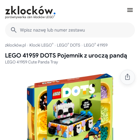
®
porównywarka cen klocków LEGO
Wpisz nazwę lub numer zestawu
®
®
®
zklocków.pl
Klocki LEGO
LEGO
DOTS
LEGO
41959
LEGO 41959 DOTS Pojemnik z uroczą pandą
LEGO 41959 Cute Panda Tray