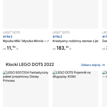
®
®
LEGO
DOTS
LEGO
DOTS
LE
41963
41962
41
Myszka Miki i Myszka Minnie — naszywka
Kreatywny rodzinny zestaw z jednor
Zes
11,
183,
90
33
od
zł
od
zł
od
Klocki LEGO DOTS 2022
Zobacz więcej