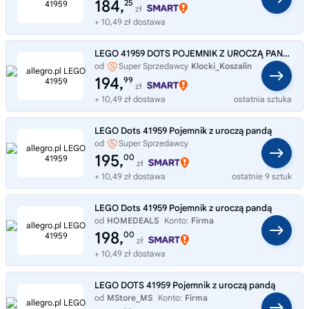
184,
25
zł
+ 10,49 zł dostawa
LEGO 41959 DOTS POJEMNIK Z UROCZĄ PANDĄ
od
Super Sprzedawcy
Klocki_Koszalin
194,
99
zł
+ 10,49 zł dostawa
ostatnia sztuka
LEGO Dots 41959 Pojemnik z uroczą pandą
od
Super Sprzedawcy
PiasecznoZabawki
195,
00
zł
+ 10,49 zł dostawa
ostatnie 9 sztuk
LEGO Dots 41959 Pojemnik z uroczą pandą
od
HOMEDEALS
Konto:
Firma
198,
00
zł
+ 10,49 zł dostawa
LEGO DOTS 41959 Pojemnik z uroczą pandą
od
MStore_MS
Konto:
Firma