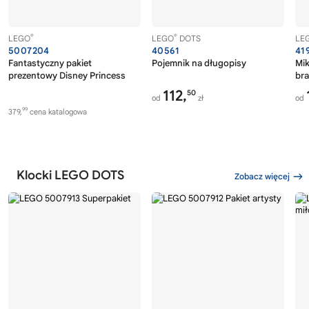
®
®
LEGO
LEGO
DOTS
LE
5007204
40561
41
Fantastyczny pakiet
Pojemnik na długopisy
Mik
prezentowy Disney Princess
bra
112,
50
od
zł
od
99
379,
cena katalogowa
Klocki LEGO DOTS
Zobacz więcej