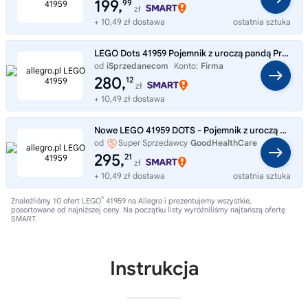
199,
99
zł
+ 10,49 zł dostawa
ostatnia sztuka
LEGO Dots 41959 Pojemnik z uroczą pandą Prezent
od
iSprzedanecom
Konto:
Firma
280,
12
zł
+ 10,49 zł dostawa
Nowe LEGO 41959 DOTS - Pojemnik z uroczą pandą wyjątkowy prezent dla dzieci
od
Super Sprzedawcy
GoodHealthCare
295,
21
zł
+ 10,49 zł dostawa
ostatnia sztuka
®
Znaleźliśmy 10 ofert LEGO
41959 na Allegro i prezentujemy wszystkie,
posortowane od najniższej ceny. Na początku listy wyróżniliśmy najtańszą ofertę
SMART.
Instrukcja