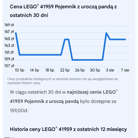
®
Cena LEGO
41959 Pojemnik z uroczą pandą z
ostatnich 30 dni
169 zł
167 zł
165 zł
163 zł
161 zł
159 zł
157 zł
10 lip
14 lip
18 lip
22 lip
26 lip
30 lip
3 sie
7 sie
Ceny produktów dostępnych w serwisie Amazon nie są uwzględniane na
wykresie historii ceny.
®
W ciągu ostatnich 30 dni w
najniższej cenie LEGO
41959 Pojemnik z uroczą pandą
było dostępne za
159,00zł.
®
Historia ceny LEGO
41959 z ostatnich 12 miesięcy