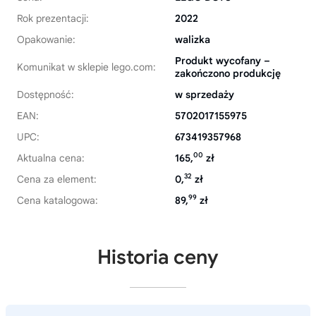
Rok prezentacji:
2022
Opakowanie:
walizka
Produkt wycofany –
Komunikat w sklepie lego.com:
zakończono produkcję
Dostępność:
w sprzedaży
EAN:
5702017155975
UPC:
673419357968
00
Aktualna cena:
165,
zł
32
Cena za element:
0,
zł
99
Cena katalogowa:
89,
zł
Historia ceny