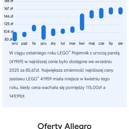
188 zł
167 zł
146 zł
125 zł
104 zł
83 zł
wrz
paź
lis
gru
sty
lut
mar
kwi
maj
cze
lip
sie
®
W ciągu ostatniego roku
LEGO
Pojemnik z uroczą pandą
(41959)
w najniższej cenie było dostępne we wrześniu
2025 za 85,67zł. Największa zmienność najniższej ceny
®
zestawu LEGO
41959 miała miejsce w kwietniu tego
roku, kiedy cena wachała się pomiędzy 115,00zł a
149,99zł.
Oferty Allegro