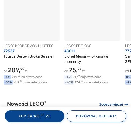
®
®
LEGO
KPOP DEMON HUNTERS
LEGO
EDITIONS
LE
72537
43011
77
Tygrys Derpy i Sroka Sussie
Lionel Messi — piłkarskie
Sa
momenty
SF9
209,
75,
90
24
od
zł
od
zł
od
00
29
219,
najniższa cena
71,
najniższa cena
-4%
+6%
0%
99
99
299,
cena katalogowa
124,
cena katalogowa
-30%
-40%
-4
®
Nowości LEGO
Zobacz więcej
00
KUP ZA 165,
ZŁ
PORÓWNAJ 3 OFERTY