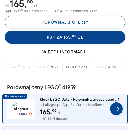
165,
00
od
zł
00
®
159,
najniższa cena LEGO
41959 z ostatnich 30 dni
+4%
PORÓWNAJ 3 OFERTY
00
KUP ZA 165,
ZŁ
WIĘCEJ INFORMACJI
®
®
®
®
LEGO
DOTS
LEGO
2022
LEGO
41958
LEGO
41960
®
Porównaj ceny LEGO
41959
Klock LEGO Dots - Pojemnik z uroczą pandą 41959 .
od
allegro.pl
Typ:
Platforma handlowa
165,
00
zł
+ 10,49 zł dostawa