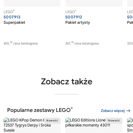
®
®
LEGO
LEGO
LE
5007913
5007912
50
Superpakiet
Pakiet artysty
Pak
98
98
455,
cena katalogowa
367,
cena katalogowa
303
Zobacz także
®
Popularne zestawy LEGO
Zobacz więcej