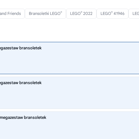
®
®
®
and Friends
Bransoletki LEGO
LEGO
2022
LEGO
41946
LE
megazestaw bransoletek
megazestaw bransoletek
— megazestaw bransoletek