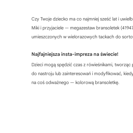
Czy Twoje dziecko ma co najmniej sześć lat i uwie
Miki i przyjaciele — megazestaw bransoletek (4194
umieszczonych w wielorazowych tackach do sorto
Najfajniejsza insta-impreza na świecie!
Dzieci mogą spędzić czas z rówieśnikami, tworząc
do nastroju lub zainteresowań i modyfikować, kied
na coś odważnego — kolorową bransoletkę.