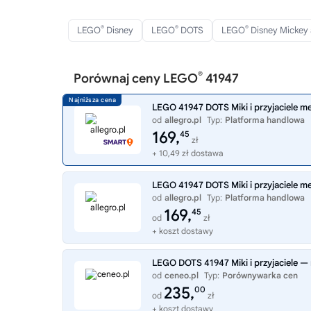
®
®
®
LEGO
Disney
LEGO
DOTS
LEGO
Disney Mickey 
®
Porównaj ceny LEGO
41947
LEGO 41947 DOTS Miki i przyjaciele 
od
allegro.pl
Typ:
Platforma handlowa
169,
45
zł
+ 10,49 zł dostawa
LEGO 41947 DOTS Miki i przyjaciele 
od
allegro.pl
Typ:
Platforma handlowa
169,
45
od
zł
+ koszt dostawy
LEGO DOTS 41947 Miki i przyjaciele 
od
ceneo.pl
Typ:
Porównywarka cen
235,
00
od
zł
+ koszt dostawy