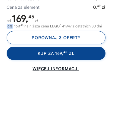
49
Cena za element
0,
zł
169,
45
od
zł
45
®
169,
najniższa cena LEGO
41947 z ostatnich 30 dni
0%
PORÓWNAJ 3 OFERTY
45
KUP ZA 169,
ZŁ
WIĘCEJ INFORMACJI