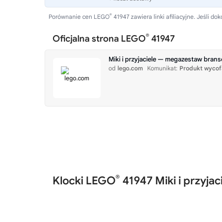
®
Porównanie cen LEGO
41947 zawiera linki afiliacyjne. Jeśli
®
Oficjalna strona LEGO
41947
Miki i przyjaciele — megazestaw brans
od
lego.com
Komunikat:
Produkt wycof
®
Klocki LEGO
41947 Miki i przyja