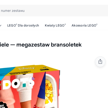
b numer zestawu
®
®
®
LEGO
Dla dorosłych
Kwiaty LEGO
Akcesoria LEGO
ciele — megazestaw bransoletek