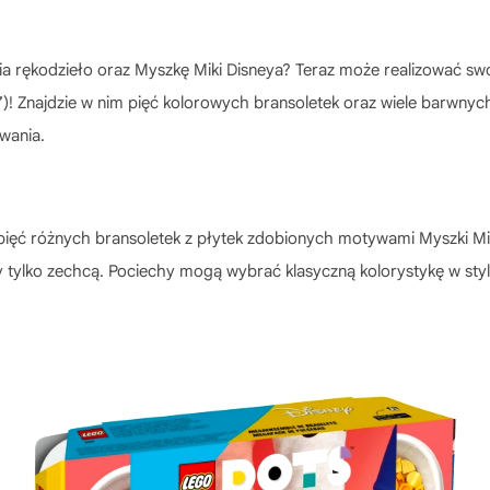
lbia rękodzieło oraz Myszkę Miki Disneya? Teraz może realizować s
7)! Znajdzie w nim pięć kolorowych bransoletek oraz wiele barwny
wania.
 pięć różnych bransoletek z płytek zdobionych motywami Myszki Mi
y tylko zechcą. Pociechy mogą wybrać klasyczną kolorystykę w stylu