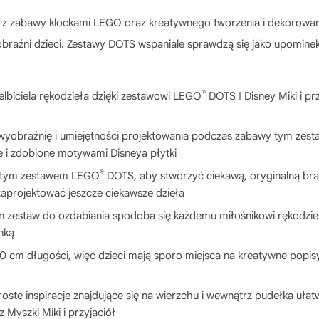
ć z zabawy klockami LEGO oraz kreatywnego tworzenia i dekorowan
braźni dzieci. Zestawy DOTS wspaniale sprawdzą się jako upominek
®
elbiciela rękodzieła dzięki zestawowi LEGO
DOTS ǀ Disney Miki i pr
obraźnię i umiejętności projektowania podczas zabawy tym zestaw
 i zdobione motywami Disneya płytki
®
o tym zestawem LEGO
DOTS, aby stworzyć ciekawą, oryginalną bra
aprojektować jeszcze ciekawsze dzieła
ten zestaw do ozdabiania spodoba się każdemu miłośnikowi rękodzie
nką
cm długości, więc dzieci mają sporo miejsca na kreatywne popisy 
ste inspiracje znajdujące się na wierzchu i wewnątrz pudełka ułat
Myszki Miki i przyjaciół