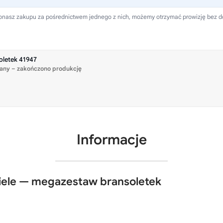
 dokonasz zakupu za pośrednictwem jednego z nich, możemy otrzymać prowizję bez 
oletek 41947
any – zakończono produkcję
Informacje
ciele — megazestaw bransoletek