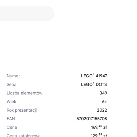
®
Numer
LEGO
41947
®
Seria
LEGO
DOTS
Liczba elementów
349
Wiek
6+
Rok prezentacji
2022
EAN
5702017155708
45
Cena
169,
zł
99
Cena katalogowa
129,
zł