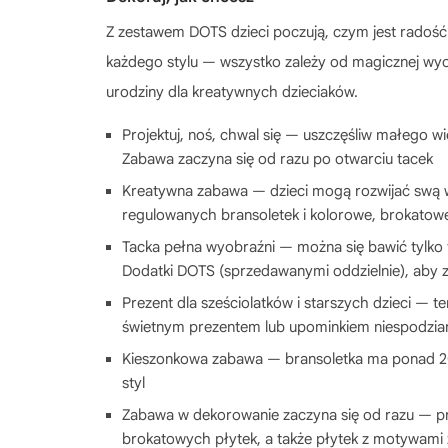
Z zestawem DOTS dzieci poczują, czym jest radoś
każdego stylu — wszystko zależy od magicznej wyo
urodziny dla kreatywnych dzieciaków.
Projektuj, noś, chwal się — uszczęśliw małego wi
Zabawa zaczyna się od razu po otwarciu tacek
Kreatywna zabawa — dzieci mogą rozwijać swą wy
regulowanych bransoletek i kolorowe, brokatowe
Tacka pełna wyobraźni — można się bawić tylk
Dodatki DOTS (sprzedawanymi oddzielnie), aby z
Prezent dla sześciolatków i starszych dzieci — 
świetnym prezentem lub upominkiem niespodzia
Kieszonkowa zabawa — bransoletka ma ponad 20 
styl
Zabawa w dekorowanie zaczyna się od razu — pro
brokatowych płytek, a także płytek z motywami z 