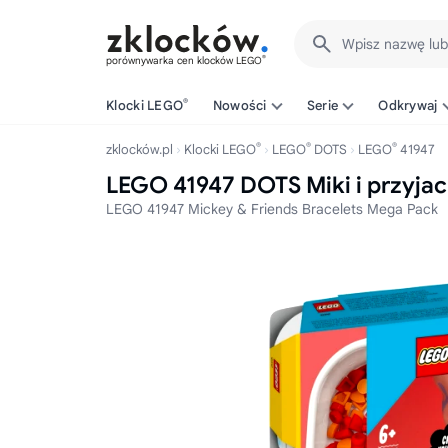
Wpisz nazwę lu
®
porównywarka cen klocków LEGO
®
Klocki LEGO
Nowości
Serie
Odkrywaj
®
®
®
zklocków.pl
Klocki LEGO
LEGO
DOTS
LEGO
41947
LEGO 41947 DOTS Miki i przyja
LEGO 41947 Mickey & Friends Bracelets Mega Pack