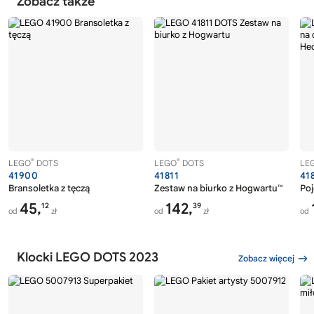
Zobacz także
®
®
LEGO
DOTS
LEGO
DOTS
LE
41900
41811
41
Bransoletka z tęczą
Zestaw na biurko z Hogwartu™
Poj
45,
142,
12
39
od
zł
od
zł
od
Klocki LEGO DOTS 2023
Zobacz więcej