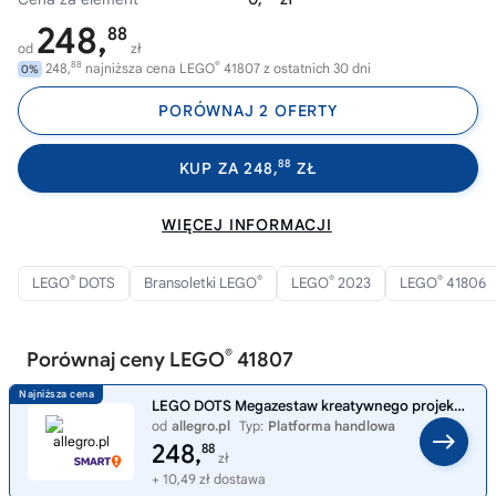
248,
88
od
zł
88
®
248,
najniższa cena LEGO
41807 z ostatnich 30 dni
0%
PORÓWNAJ 2 OFERTY
88
KUP ZA 248,
ZŁ
WIĘCEJ INFORMACJI
®
®
®
®
LEGO
DOTS
Bransoletki LEGO
LEGO
2023
LEGO
41806
®
Porównaj ceny LEGO
41807
LEGO DOTS Megazestaw kreatywnego projektanta 41807
od
allegro.pl
Typ:
Platforma handlowa
248,
88
zł
+ 10,49 zł dostawa