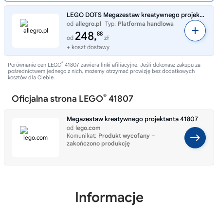
LEGO DOTS Megazestaw kreatywnego projektanta 41807
od
allegro.pl
Typ:
Platforma handlowa
248,
88
od
zł
+ koszt dostawy
®
Porównanie cen LEGO
41807 zawiera linki afiliacyjne. Jeśli dokonasz zakupu za
pośrednictwem jednego z nich, możemy otrzymać prowizję bez dodatkowych
kosztów dla Ciebie.
®
Oficjalna strona LEGO
41807
Megazestaw kreatywnego projektanta 41807
od
lego.com
Komunikat:
Produkt wycofany –
zakończono produkcję
Informacje