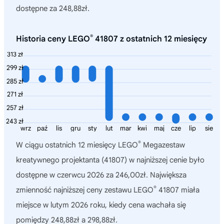
dostępne za 248,88zł.
®
Historia ceny LEGO
41807 z ostatnich 12 miesięcy
313 zł
299 zł
285 zł
271 zł
257 zł
243 zł
wrz
paź
lis
gru
sty
lut
mar
kwi
maj
cze
lip
sie
®
W ciągu ostatnich 12 miesięcy
LEGO
Megazestaw
kreatywnego projektanta (41807)
w najniższej cenie było
dostępne w czerwcu 2026 za 246,00zł. Największa
®
zmienność najniższej ceny zestawu LEGO
41807 miała
miejsce w lutym 2026 roku, kiedy cena wachała się
pomiędzy 248,88zł a 298,88zł.