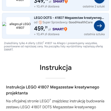
349,
zł
+ 10,49 zł dostawa
ostatnie 2 sztuki
LEGO DOTS - 41807 Megazestaw kreatywnego projektanta Klocki Bransoletki
od
Super Sprzedawcy
GoodHealthCare
459,
31
zł
+ 10,49 zł dostawa
ostatnia sztuka
®
Znaleźliśmy tylko 4 oferty LEGO
41807 na Allegro i prezentujemy wszystkie,
posortowane od najniższej ceny. Na początku listy wyróżniliśmy najtańszą ofertę
SMART.
Instrukcja
Instrukcja LEGO 41807 Megazestaw kreatywnego
projektanta
®
Na oficjalnej stronie LEGO
znajdziesz instrukcję budowania
zestawu
LEGO 41807 DOTS Megazestaw kreatywnego