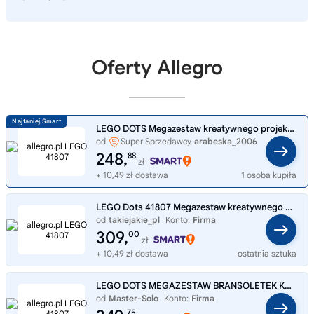
Oferty Allegro
LEGO DOTS Megazestaw kreatywnego projektanta 41807
od
Super Sprzedawcy
arabeska_2006
248,
88
zł
+ 10,49 zł dostawa
1 osoba kupiła
LEGO Dots 41807 Megazestaw kreatywnego projektanta
od
takiejakie_pl
Konto:
Firma
309,
00
zł
+ 10,49 zł dostawa
ostatnia sztuka
LEGO DOTS MEGAZESTAW BRANSOLETEK KREATYWNEGO PROJEKTANTA 41807
od
Master-Solo
Konto:
Firma
75