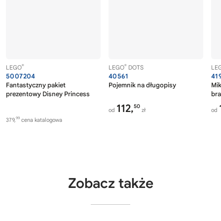
®
®
LEGO
LEGO
DOTS
LE
5007204
40561
41
Fantastyczny pakiet
Pojemnik na długopisy
Mik
prezentowy Disney Princess
bra
112,
50
od
zł
od
99
379,
cena katalogowa
Zobacz także