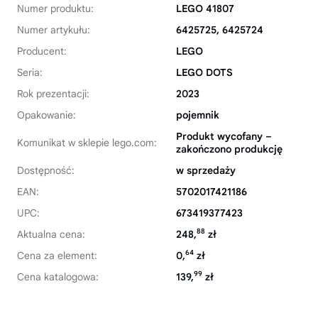
Numer produktu:
LEGO 41807
Numer artykułu:
6425725, 6425724
Producent:
LEGO
Seria:
LEGO DOTS
Rok prezentacji:
2023
Opakowanie:
pojemnik
Produkt wycofany –
Komunikat w sklepie lego.com:
zakończono produkcję
Dostępność:
w sprzedaży
EAN:
5702017421186
UPC:
673419377423
88
Aktualna cena:
248,
zł
64
Cena za element:
0,
zł
99
Cena katalogowa:
139,
zł