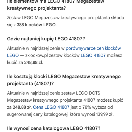
Ile elementów ma LEGO 41807 Megazestaw
kreatywnego projektanta?
Zestaw LEGO Megazestaw kreatywnego projektanta składa
się z
388 klocków LEGO
.
Gdzie najtaniej kupię LEGO 41807?
Aktualnie w najniższej cenie w
porównywarce cen klocków
LEGO
— zklockow.pl zestaw klocków
LEGO 41807
możesz
kupić za
248,88 zł
.
Ile kosztują klocki LEGO Megazestaw kreatywnego
projektanta (41807)?
Aktualnie w najniższej cenie zestaw LEGO DOTS
Megazestaw kreatywnego projektanta 41807 możesz kupić
za
248,88 zł
.
Cena LEGO 41807
jest o 78% wyższa od
sugerowanej ceny katalogowej, która wynosi 139,99 zł.
Ile wynosi cena katalogowa LEGO 41807?