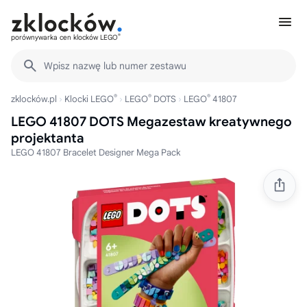
®
porównywarka cen klocków LEGO
Wpisz nazwę lub numer zestawu
®
®
®
zklocków.pl
Klocki LEGO
LEGO
DOTS
LEGO
41807
LEGO 41807 DOTS Megazestaw kreatywnego
projektanta
LEGO 41807 Bracelet Designer Mega Pack