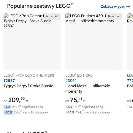
®
Popularne zestawy LEGO
Zobacz więcej
®
®
LEGO
KPOP DEMON HUNTERS
LEGO
EDITIONS
LE
72537
43011
77
Tygrys Derpy i Sroka Sussie
Lionel Messi — piłkarskie
Bol
momenty
209,
75,
90
15
od
zł
od
zł
od
00
29
219,
najniższa cena
71,
najniższa cena
114,
-4%
+5%
99
99
299,
cena katalogowa
124,
cena katalogowa
-30%
-40%
®