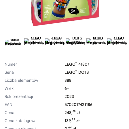
®
Numer
LEGO
41807
®
Seria
LEGO
DOTS
Liczba elementów
388
Wiek
6+
Rok prezentacji
2023
EAN
5702017421186
88
Cena
248,
zł
99
Cena katalogowa
139,
zł
64
Cena za element
0,
zł