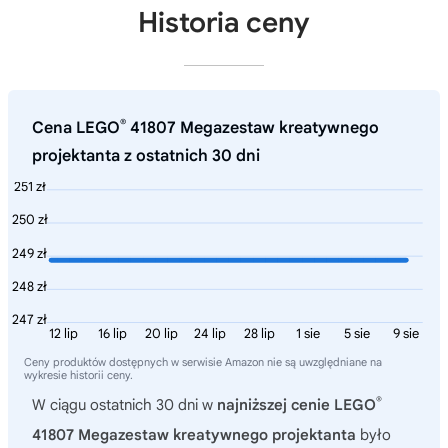
Historia ceny
®
Cena LEGO
41807 Megazestaw kreatywnego
projektanta z ostatnich 30 dni
251 zł
250 zł
249 zł
248 zł
247 zł
12 lip
16 lip
20 lip
24 lip
28 lip
1 sie
5 sie
9 sie
Ceny produktów dostępnych w serwisie Amazon nie są uwzględniane na
wykresie historii ceny.
®
W ciągu ostatnich 30 dni w
najniższej cenie LEGO
41807 Megazestaw kreatywnego projektanta
było