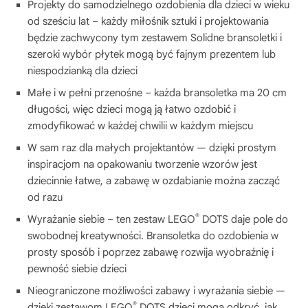
Projekty do samodzielnego ozdobienia dla dzieci w wieku
od sześciu lat – każdy miłośnik sztuki i projektowania
będzie zachwycony tym zestawem Solidne bransoletki i
szeroki wybór płytek mogą być fajnym prezentem lub
niespodzianką dla dzieci
Małe i w pełni przenośne – każda bransoletka ma 20 cm
długości, więc dzieci mogą ją łatwo ozdobić i
zmodyfikować w każdej chwilii w każdym miejscu
W sam raz dla małych projektantów — dzięki prostym
inspiracjom na opakowaniu tworzenie wzorów jest
dziecinnie łatwe, a zabawę w ozdabianie można zacząć
od razu
®
Wyrażanie siebie – ten zestaw LEGO
DOTS daje pole do
swobodnej kreatywności. Bransoletka do ozdobienia w
prosty sposób i poprzez zabawę rozwija wyobraźnię i
pewność siebie dzieci
Nieograniczone możliwości zabawy i wyrażania siebie —
®
dzięki zestawom LEGO
DOTS dzieci mogą odkryć, jak