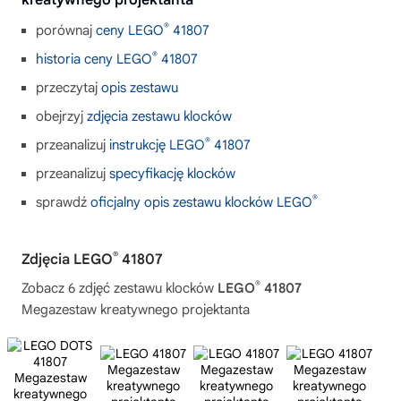
kreatywnego projektanta
®
porównaj
ceny LEGO
41807
®
historia ceny LEGO
41807
przeczytaj
opis zestawu
obejrzyj
zdjęcia zestawu klocków
®
przeanalizuj
instrukcję LEGO
41807
przeanalizuj
specyfikację klocków
®
sprawdź
oficjalny opis zestawu klocków LEGO
®
Zdjęcia LEGO
41807
®
Zobacz 6 zdjęć zestawu klocków
LEGO
41807
Megazestaw kreatywnego projektanta