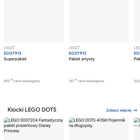
®
®
LEGO
LEGO
LE
5007913
5007912
50
Superpakiet
Pakiet artysty
Pak
98
98
455,
cena katalogowa
367,
cena katalogowa
303
Klocki LEGO DOTS
Zobacz więcej