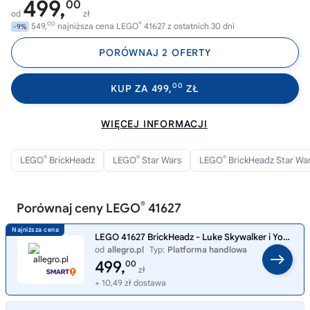
499,
00
od
zł
00
®
549,
najniższa cena LEGO
41627 z ostatnich 30 dni
-9%
PORÓWNAJ 2 OFERTY
00
KUP ZA 499,
ZŁ
WIĘCEJ INFORMACJI
®
®
®
LEGO
BrickHeadz
LEGO
Star Wars
LEGO
BrickHeadz Star Wa
®
Porównaj ceny LEGO
41627
LEGO 41627 BrickHeadz - Luke Skywalker i Yoda Nowe HIT naPrezent Oryginalne
od
allegro.pl
Typ:
Platforma handlowa
499,
00
zł
+ 10,49 zł dostawa