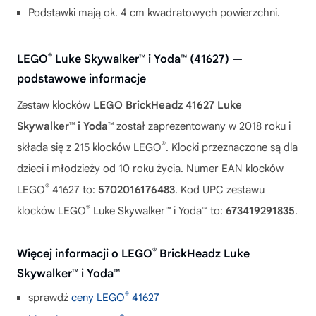
Podstawki mają ok. 4 cm kwadratowych powierzchni.
®
LEGO
Luke Skywalker™ i Yoda™ (41627) —
podstawowe informacje
Zestaw klocków
LEGO BrickHeadz 41627 Luke
Skywalker™ i Yoda™
został zaprezentowany w 2018 roku i
®
składa się z 215 klocków LEGO
. Klocki przeznaczone są dla
dzieci i młodzieży od 10 roku życia. Numer EAN klocków
®
LEGO
41627 to:
5702016176483
. Kod UPC zestawu
®
klocków LEGO
Luke Skywalker™ i Yoda™ to:
673419291835
.
®
Więcej informacji o LEGO
BrickHeadz Luke
Skywalker™ i Yoda™
®
sprawdź
ceny LEGO
41627