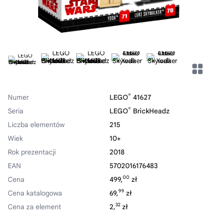
®
Numer
LEGO
41627
®
Seria
LEGO
BrickHeadz
Liczba elementów
215
Wiek
10+
Rok prezentacji
2018
EAN
5702016176483
00
Cena
499,
zł
99
Cena katalogowa
69,
zł
32
Cena za element
2,
zł