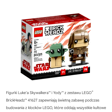
®
Figurki Luke’a Skywalkera™ i Yody™ z zestawu LEGO
BrickHeadz™ 41627 zapewniają świetną zabawę podczas
budowania z klocków LEGO, które oddają wszystkie kultowe