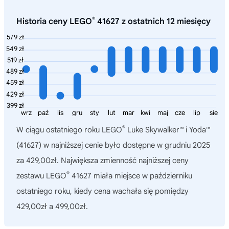
®
Historia ceny LEGO
41627 z ostatnich 12 miesięcy
579 zł
549 zł
519 zł
489 zł
459 zł
429 zł
399 zł
wrz
paź
lis
gru
sty
lut
mar
kwi
maj
cze
lip
sie
®
W ciągu ostatniego roku
LEGO
Luke Skywalker™ i Yoda™
(41627)
w najniższej cenie było dostępne w grudniu 2025
za 429,00zł. Największa zmienność najniższej ceny
®
zestawu LEGO
41627 miała miejsce w październiku
ostatniego roku, kiedy cena wachała się pomiędzy
429,00zł a 499,00zł.