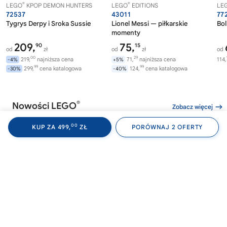
®
®
LEGO
KPOP DEMON HUNTERS
LEGO
EDITIONS
LE
72537
43011
77
Tygrys Derpy i Sroka Sussie
Lionel Messi — piłkarskie
Bol
momenty
209,
75,
90
15
od
zł
od
zł
od
00
29
219,
najniższa cena
71,
najniższa cena
114,
-4%
+5%
99
99
299,
cena katalogowa
124,
cena katalogowa
-30%
-40%
®
Nowości LEGO
Zobacz więcej
00
KUP ZA 499,
ZŁ
PORÓWNAJ 2 OFERTY
®
®
LEGO
WEDNESDAY
LEGO
WEDNESDAY
LE