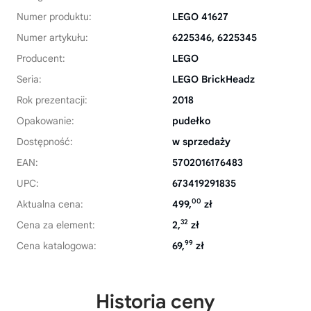
Numer produktu:
LEGO 41627
Numer artykułu:
6225346, 6225345
Producent:
LEGO
Seria:
LEGO BrickHeadz
Rok prezentacji:
2018
Opakowanie:
pudełko
Dostępność:
w sprzedaży
EAN:
5702016176483
UPC:
673419291835
00
Aktualna cena:
499,
zł
32
Cena za element:
2,
zł
99
Cena katalogowa:
69,
zł
Historia ceny