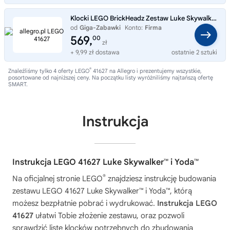
Klocki LEGO BrickHeadz Zestaw Luke Skywalker i Yoda 41627
od
Giga-Zabawki
Konto:
Firma
569,
00
zł
+ 9,99 zł dostawa
ostatnie 2 sztuki
®
Znaleźliśmy tylko 4 oferty LEGO
41627 na Allegro i prezentujemy wszystkie,
posortowane od najniższej ceny. Na początku listy wyróżniliśmy najtańszą ofertę
SMART.
Instrukcja
Instrukcja LEGO 41627 Luke Skywalker™ i Yoda™
®
Na oficjalnej stronie LEGO
znajdziesz instrukcję budowania
zestawu
LEGO 41627 Luke Skywalker™ i Yoda™
, którą
możesz bezpłatnie pobrać i wydrukować.
Instrukcja LEGO
41627
ułatwi Tobie złożenie zestawu, oraz pozwoli
sprawdzić listę klocków potrzebnych do zbudowania