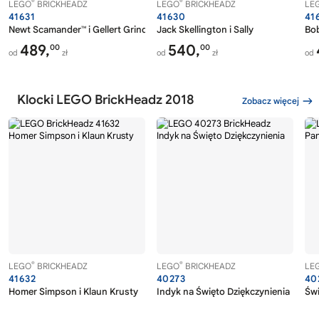
®
®
LEGO
BRICKHEADZ
LEGO
BRICKHEADZ
LE
41631
41630
41
Newt Scamander™ i Gellert Grindelwald
Jack Skellington i Sally
Bob
489,
540,
00
00
od
zł
od
zł
od
Klocki LEGO BrickHeadz 2018
Zobacz więcej
®
®
LEGO
BRICKHEADZ
LEGO
BRICKHEADZ
LE
41632
40273
40
Homer Simpson i Klaun Krusty
Indyk na Święto Dziękczynienia
Świ