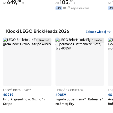
649,
105,
00
00
od
zł
od
zł
od
00
109,
najniższa cena
-4%
-1
Klocki LEGO BrickHeadz 2026
Zobacz więcej
®
®
LEGO
BRICKHEADZ
LEGO
BRICKHEADZ
LE
40919
40859
40
Figurki gremlinów: Gizmo™ i
Figurki Supermana™ i Batmana™
Av
Stripe
ze Złotej Ery
Boh