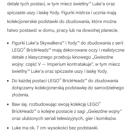
detale tych postaci, w tym miecz świetlny™ Luke’a oraz
spiczaste uszy i laskę Yody. Figurki mistrza i ucznia mają
kolekcjonerskie podstawki do zbudowania, które można
łatwo postawić w domu, pracy lub na dowolnej planecie.
Figurki Luke’a Skywalkera™ i Yody™ do zbudowania z serii
®
LEGO
BrickHeadz™ mają dekorowane oczy i realistyczne
detale z klasycznego przeboju kinowego „Gwiezdne
wojny: część V — Imperium kontratakuje”, w tym miecz
świetlny™ Luke’a oraz spiczaste uszy i laskę Yody.
®
Do każdej postaci LEGO
BrickHeadz™ do zbudowania
dołączamy kolekcjonerską podstawkę do samodzielnego
złożenia.
®
Baw się, rozbudowując swoją kolekcję LEGO
BrickHeadz™ o kolejne postacie z sagi „Gwiezdne wojny”
oraz ulubionych seriali telewizyjnych, gier i komiksów.
Luke ma ok. 7 cm wysokości bez podstawki.