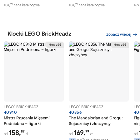
99
99
104,
cena katalogowa
104,
cena katalogowa
169,
Klocki LEGO BrickHeadz
Zobacz więcej
®
®
LEGO
BRICKHEADZ
LEGO
BRICKHEADZ
LE
40910
40856
40
Mistrz Rzucania Mięsem i
The Mandalorian and Grogu:
Fig
Podniebna – figurki
Sojusznicy i złoczyńcy
nin
158,
169,
87
99
od
zł
od
zł
od
99
169,
najniższa cena