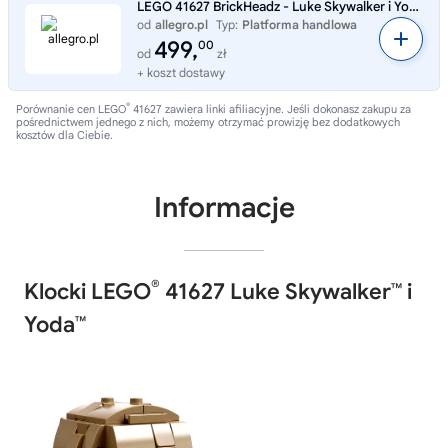
LEGO 41627 BrickHeadz - Luke Skywalker i Yoda Nowe HIT naPrezent Oryginalne
od
allegro.pl
Typ:
Platforma handlowa
499,
00
od
zł
+ koszt dostawy
®
Porównanie cen LEGO
41627 zawiera linki afiliacyjne. Jeśli dokonasz zakupu za
pośrednictwem jednego z nich, możemy otrzymać prowizję bez dodatkowych
kosztów dla Ciebie.
Informacje
®
Klocki LEGO
41627 Luke Skywalker™ i
Yoda™