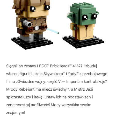
®
Sięgnij po zestaw LEGO
BrickHeadz™ 41627 i zbuduj
własne figurki Luke’a Skywalkera™ i Yody™ z przebojowego
filmu „Gwiezdne wojny: część V — Imperium kontratakuje”.
Młody Rebeliant ma miecz świetlny™, a Mistrz Jedi
spiczaste uszy i laskę. Ustaw ich na podstawkach i
zademonstruj możliwości Mocy wszystkim swoim
znajomym!