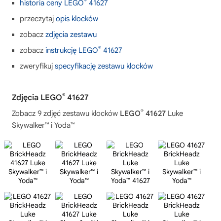
®
historia ceny LEGO
41627
przeczytaj
opis klocków
zobacz
zdjęcia zestawu
®
zobacz
instrukcję LEGO
41627
zweryfikuj
specyfikację zestawu klocków
®
Zdjęcia LEGO
41627
®
Zobacz 9 zdjęć zestawu klocków
LEGO
41627
Luke
Skywalker™ i Yoda™