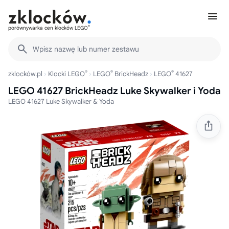
®
porównywarka cen klocków LEGO
Wpisz nazwę lub numer zestawu
®
®
®
zklocków.pl
Klocki LEGO
LEGO
BrickHeadz
LEGO
41627
LEGO 41627 BrickHeadz Luke Skywalker i Yoda
LEGO 41627 Luke Skywalker & Yoda