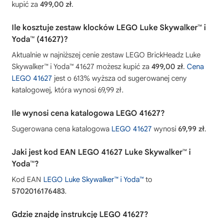
kupić za
499,00 zł
.
Ile kosztuje zestaw klocków LEGO Luke Skywalker™ i
Yoda™ (41627)?
Aktualnie w najniższej cenie zestaw LEGO BrickHeadz Luke
Skywalker™ i Yoda™ 41627 możesz kupić za
499,00 zł
.
Cena
LEGO 41627
jest o 613% wyższa od sugerowanej ceny
katalogowej, która wynosi 69,99 zł.
Ile wynosi cena katalogowa LEGO 41627?
Sugerowana cena katalogowa
LEGO 41627
wynosi
69,99 zł
.
Jaki jest kod EAN LEGO 41627 Luke Skywalker™ i
Yoda™?
Kod EAN
LEGO Luke Skywalker™ i Yoda™
to
5702016176483
.
Gdzie znajdę instrukcję LEGO 41627?