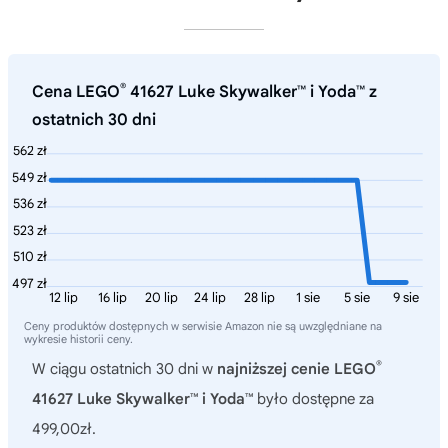
®
Cena LEGO
41627 Luke Skywalker™ i Yoda™ z
ostatnich 30 dni
562 zł
549 zł
536 zł
523 zł
510 zł
497 zł
12 lip
16 lip
20 lip
24 lip
28 lip
1 sie
5 sie
9 sie
Ceny produktów dostępnych w serwisie Amazon nie są uwzględniane na
wykresie historii ceny.
®
W ciągu ostatnich 30 dni w
najniższej cenie LEGO
41627 Luke Skywalker™ i Yoda™
było dostępne za
499,00zł.