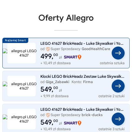
Oferty Allegro
LEGO 41627 BrickHeadz - Luke Skywalker i Yoda Nowe HIT naPrezent Oryginalne
od
Super Sprzedawcy
GoodHealthCare
499,
00
zł
+ 10,49 zł dostawa
ostatnia sztuka
Klocki LEGO BrickHeadz Zestaw Luke Skywalker i Yoda 41627
od
Giga_Zabawki
Konto:
Firma
549,
00
zł
+ 9,99 zł dostawa
ostatnie 2 sztuki
LEGO 41627 BrickHeadz - Luke Skywalker i Yoda
od
Super Sprzedawcy
brick-ducks
549,
00
zł
+ 10,49 zł dostawa
ostatnie 3 sztuki