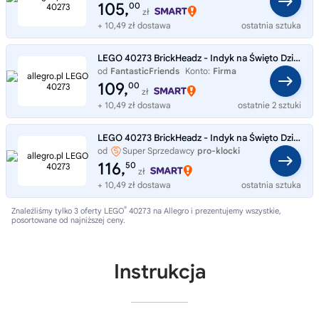
105,
00
zł
+ 10,49 zł dostawa
ostatnia sztuka
LEGO 40273 BrickHeadz - Indyk na Święto Dziękczynienia.
od
FantasticFriends
Konto:
Firma
109,
00
zł
+ 10,49 zł dostawa
ostatnie 2 sztuki
LEGO 40273 BrickHeadz - Indyk na Święto Dziękczynienia
od
Super Sprzedawcy
pro-klocki
116,
50
zł
+ 10,49 zł dostawa
ostatnia sztuka
®
Znaleźliśmy tylko 3 oferty LEGO
40273 na Allegro i prezentujemy wszystkie,
posortowane od najniższej ceny.
Instrukcja