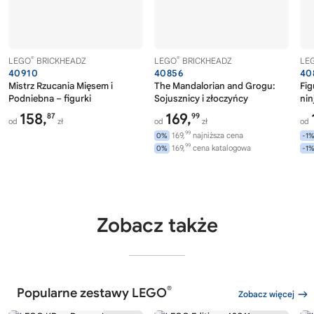
®
®
LEGO
BRICKHEADZ
LEGO
BRICKHEADZ
LE
40910
40856
40
Mistrz Rzucania Mięsem i
The Mandalorian and Grogu:
Fig
Podniebna – figurki
Sojusznicy i złoczyńcy
nin
158,
169,
87
99
od
zł
od
zł
od
99
169,
najniższa cena
0%
-1
99
169,
cena katalogowa
0%
-1
Zobacz także
®
Popularne zestawy LEGO
Zobacz więcej