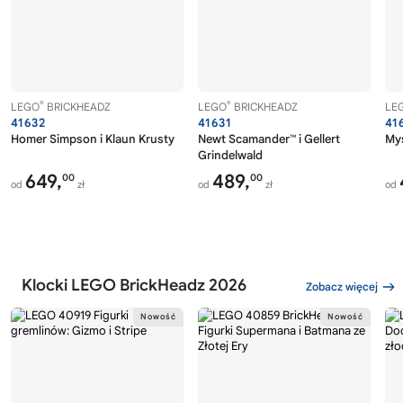
®
®
LEGO
BRICKHEADZ
LEGO
BRICKHEADZ
LE
41632
41631
41
Homer Simpson i Klaun Krusty
Newt Scamander™ i Gellert
Mys
Grindelwald
649,
489,
00
00
od
zł
od
zł
od
Klocki LEGO BrickHeadz 2026
Zobacz więcej