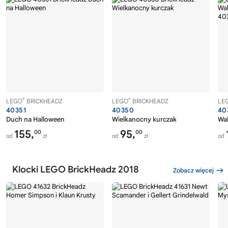
®
®
LEGO
BRICKHEADZ
LEGO
BRICKHEADZ
LE
40351
40350
40
Duch na Halloween
Wielkanocny kurczak
Wa
155,
95,
00
00
od
zł
od
zł
od
Klocki LEGO BrickHeadz 2018
Zobacz więcej