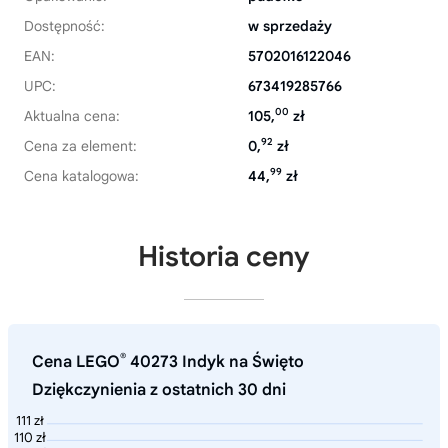
Dostępność:
w sprzedaży
EAN:
5702016122046
UPC:
673419285766
00
Aktualna cena:
105,
zł
92
Cena za element:
0,
zł
99
Cena katalogowa:
44,
zł
Historia ceny
®
Cena LEGO
40273 Indyk na Święto
Dziękczynienia z ostatnich 30 dni
111 zł
110 zł