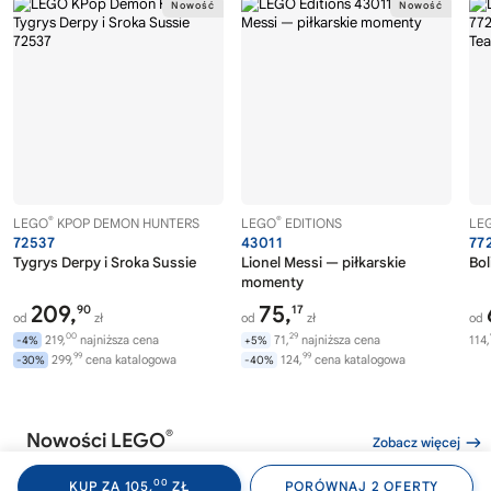
®
®
LEGO
KPOP DEMON HUNTERS
LEGO
EDITIONS
LE
72537
43011
77
Tygrys Derpy i Sroka Sussie
Lionel Messi — piłkarskie
Bol
momenty
209,
75,
90
17
od
zł
od
zł
od
00
29
219,
najniższa cena
71,
najniższa cena
114,
-4%
+5%
99
99
299,
cena katalogowa
124,
cena katalogowa
-30%
-40%
®
Nowości LEGO
Zobacz więcej
00
KUP ZA 105,
ZŁ
PORÓWNAJ 2 OFERTY