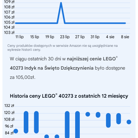
109 zł
108 zł
107 zł
106 zł
105 zł
104 zł
103 zł
11 lip
15 lip
19 lip
23 lip
27 lip
31 lip
4 sie
8 sie
Ceny produktów dostępnych w serwisie Amazon nie są uwzględniane na
wykresie historii ceny.
®
W ciągu ostatnich 30 dni w
najniższej cenie LEGO
40273 Indyk na Święto Dziękczynienia
było dostępne
za 105,00zł.
®
Historia ceny LEGO
40273 z ostatnich 12 miesięcy
132 zł
120 zł
108 zł
96 zł
84 zł