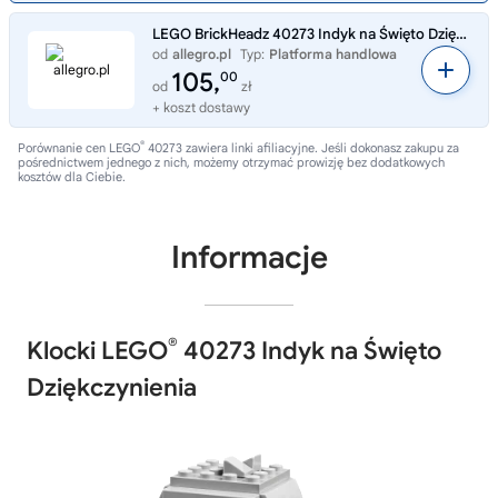
LEGO BrickHeadz 40273 Indyk na Święto Dziękczynienia
od
allegro.pl
Typ:
Platforma handlowa
105,
00
od
zł
+ koszt dostawy
®
Porównanie cen LEGO
40273 zawiera linki afiliacyjne. Jeśli dokonasz zakupu za
pośrednictwem jednego z nich, możemy otrzymać prowizję bez dodatkowych
kosztów dla Ciebie.
Informacje
®
Klocki LEGO
40273 Indyk na Święto
Dziękczynienia