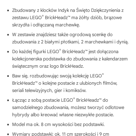
Zbudowany z klocków Indyk na Święto Dziękczynienia z
®
zestawu LEGO
BrickHeadz™ ma żółty dziób, brązowe
skrzydła i odłączaną marchewkę.
W zestawie znajdziesz także ogrodową scenkę do
zbudowania z 2 białymi płotkami, 2 marchewkami i dynią.
®
Do każdej figurki LEGO
BrickHeadz™ jest dołączona
kolekcjonerska podstawka do zbudowania z kalendarzem
świątecznym oraz logo BrickHeadz.
®
Baw się, rozbudowując swoją kolekcję LEGO
BrickHeadz™ o kolejne postacie z ulubionych filmów,
seriali telewizyjnych, gier i komiksów.
®
Łącząc z sobą postacie LEGO
BrickHeadz™ do
samodzielnego zbudowania, możesz tworzyć odlotowe
hybrydy albo kreować własne niezwykłe postacie.
Model ma ok. 8 cm wysokości bez podstawki.
Wymiary podstawki: ok. 11 cm szerokości i 9 cm