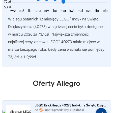
72 zł
60 zł
wrz
paź
lis
gru
sty
lut
mar
kwi
maj
cze
lip
sie
®
W ciągu ostatnich 12 miesięcy
LEGO
Indyk na Święto
Dziękczynienia (40273)
w najniższej cenie było dostępne
w marcu 2026 za 73,16zł. Największa zmienność
®
najniższej ceny zestawu LEGO
40273 miała miejsce w
marcu bieżącego roku, kiedy cena wachała się pomiędzy
73,16zł a 119,99zł.
Oferty Allegro
LEGO BrickHeadz 40273 Indyk na Święto Dziękczynienia
od
Super Sprzedawcy
kupklocki