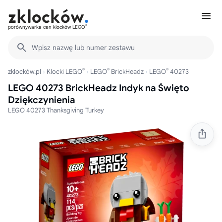
®
porównywarka cen klocków LEGO
Wpisz nazwę lub numer zestawu
®
®
®
zklocków.pl
Klocki LEGO
LEGO
BrickHeadz
LEGO
40273
LEGO 40273 BrickHeadz Indyk na Święto
Dziękczynienia
LEGO 40273 Thanksgiving Turkey