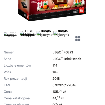
®
Numer
LEGO
40273
®
Seria
LEGO
BrickHeadz
Liczba elementów
114
Wiek
10+
Rok prezentacji
2018
EAN
5702016122046
00
Cena
105,
zł
99
Cena katalogowa
44,
zł
92
Cena za element
0,
zł