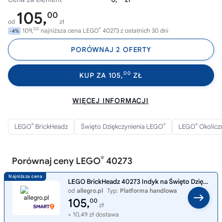
105,
00
od
zł
00
®
109,
najniższa cena LEGO
40273 z ostatnich 30 dni
-4%
PORÓWNAJ 2 OFERTY
00
KUP ZA 105,
ZŁ
WIĘCEJ INFORMACJI
®
®
®
LEGO
BrickHeadz
Święto Dziękczynienia LEGO
LEGO
Okolicz
®
Porównaj ceny LEGO
40273
LEGO BrickHeadz 40273 Indyk na Święto Dziękczynienia
od
allegro.pl
Typ:
Platforma handlowa
105,
00
zł
+ 10,49 zł dostawa