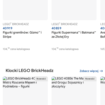
®
®
LEGO
BRICKHEADZ
LEGO
BRICKHEADZ
LE
40919
40859
40
Figurki gremlinów: Gizmo™ i
Figurki Supermana™ i Batmana™
Av
Stripe
ze Złotej Ery
Boh
99
99
104,
cena katalogowa
104,
cena katalogowa
169,
Klocki LEGO BrickHeadz
Zobacz więcej