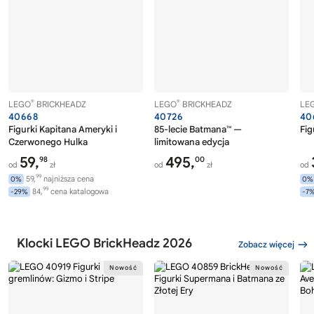
®
®
LEGO
BRICKHEADZ
LEGO
BRICKHEADZ
LE
40668
40726
40
Figurki Kapitana Ameryki i
85-lecie Batmana™ —
Fig
Czerwonego Hulka
limitowana edycja
59,
495,
98
00
od
zł
od
zł
od
99
59,
najniższa cena
0%
0%
99
84,
cena katalogowa
-29%
-7
Klocki LEGO BrickHeadz 2026
Zobacz więcej