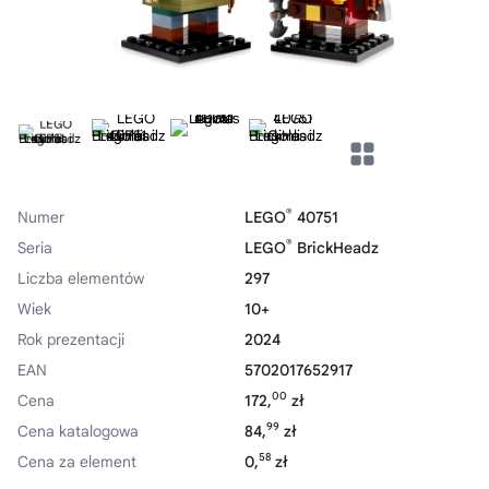
®
Numer
LEGO
40751
®
Seria
LEGO
BrickHeadz
Liczba elementów
297
Wiek
10+
Rok prezentacji
2024
EAN
5702017652917
00
Cena
172,
zł
99
Cena katalogowa
84,
zł
58
Cena za element
0,
zł