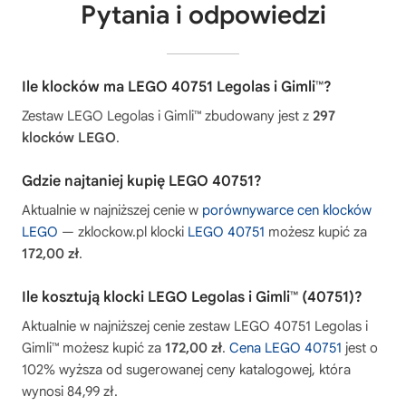
Pytania i odpowiedzi
Ile klocków ma LEGO 40751 Legolas i Gimli™?
Zestaw LEGO Legolas i Gimli™ zbudowany jest z
297
klocków LEGO
.
Gdzie najtaniej kupię LEGO 40751?
Aktualnie w najniższej cenie w
porównywarce cen klocków
LEGO
— zklockow.pl klocki
LEGO 40751
możesz kupić za
172,00 zł
.
Ile kosztują klocki LEGO Legolas i Gimli™ (40751)?
Aktualnie w najniższej cenie zestaw LEGO 40751 Legolas i
Gimli™ możesz kupić za
172,00 zł
.
Cena LEGO 40751
jest o
102% wyższa od sugerowanej ceny katalogowej, która
wynosi 84,99 zł.