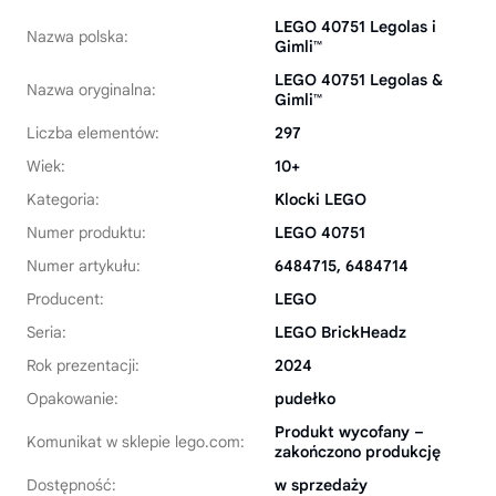
LEGO 40751 Legolas i
Nazwa polska:
Gimli™
LEGO 40751 Legolas &
Nazwa oryginalna:
Gimli™
Liczba elementów:
297
Wiek:
10+
Kategoria:
Klocki LEGO
Numer produktu:
LEGO 40751
Numer artykułu:
6484715, 6484714
Producent:
LEGO
Seria:
LEGO BrickHeadz
Rok prezentacji:
2024
Opakowanie:
pudełko
Produkt wycofany –
Komunikat w sklepie lego.com:
zakończono produkcję
Dostępność:
w sprzedaży