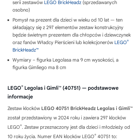
serii zestawów
LEGO BrickHeadz
(sprzedawanych
osobno)
Pomysł na prezent dla dzieci w wieku od 10 lat — ten
składający się z 297 elementów zestaw konstrukcyjny
będzie świetnym prezentem dla chłopców i dziewczynek
®
oraz fanów Władcy Pierścieni lub kolekcjonerów
LEGO
BrickHeadz™
Wymiary – figurka Legolasa ma 9 cm wysokości, a
figurka Gimliego ma 8 cm
®
LEGO
Legolas i Gimli™ (40751) — podstawowe
informacje
Zestaw klocków
LEGO 40751 BrickHeadz Legolas i Gimli™
został przedstawiony w 2024 roku i zawiera 297 klocków
®
LEGO
. Zestaw przeznaczony jest dla dzieci i młodzieży od
®
10 roku życia. Numer EAN klocków LEGO
40751 to: