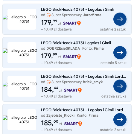
LEGO BrickHeadz 40751 - Legolas i Gimli
od
Super Sprzedawcy
Jarorfirma
179,
99
zł
+ 10,49 zł dostawa
ostatnie 2 sztuki
LEGO BrickHeadz 40751 Legolas i Gimli
od
DOBRZEsieSKLADA
Konto:
Firma
179,
99
zł
+ 10,49 zł dostawa
ostatnie 5 sztuk
LEGO BrickHeadz 40751 - Legolas i Gimli Lord of the Rings
od
Super Sprzedawcy
brick_smyk
184,
44
zł
+ 10,49 zł dostawa
ostatnia sztuka
LEGO BrickHeadz 40751 - Legolas i Gimli Lord of the Rings
od
Zajebiste_Klocki
Konto:
Firma
185,
00
zł
+ 10,49 zł dostawa
ostatnie 2 sztuki