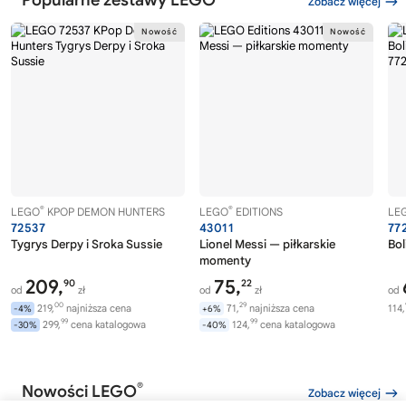
Zobacz więcej
®
®
LEGO
KPOP DEMON HUNTERS
LEGO
EDITIONS
LE
72537
43011
77
Tygrys Derpy i Sroka Sussie
Lionel Messi — piłkarskie
Bol
momenty
209,
75,
90
22
od
zł
od
zł
od
00
29
219,
najniższa cena
71,
najniższa cena
114,
-4%
+6%
99
99
299,
cena katalogowa
124,
cena katalogowa
-30%
-40%
®
Nowości LEGO
Zobacz więcej