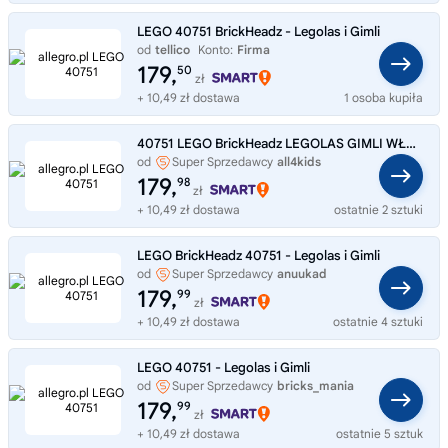
LEGO 40751 BrickHeadz - Legolas i Gimli
od
tellico
Konto:
Firma
179,
50
zł
+ 10,49 zł dostawa
1 osoba kupiła
40751 LEGO BrickHeadz LEGOLAS GIMLI WŁADCA PIERŚCIENI NAKLEJKI LEGO GRATIS
od
Super Sprzedawcy
all4kids
179,
98
zł
+ 10,49 zł dostawa
ostatnie 2 sztuki
LEGO BrickHeadz 40751 - Legolas i Gimli
od
Super Sprzedawcy
anuukad
179,
99
zł
+ 10,49 zł dostawa
ostatnie 4 sztuki
LEGO 40751 - Legolas i Gimli
od
Super Sprzedawcy
bricks_mania
179,
99
zł
+ 10,49 zł dostawa
ostatnie 5 sztuk