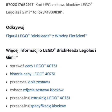
®
5702017652917
. Kod UPC zestawu klocków LEGO
Legolas i Gimli™ to:
673419398381
.
Odkrywaj
®
Figurki LEGO
BrickHeadz™ z Władcy Pierścieni™
®
Więcej informacji o LEGO
BrickHeadz Legolas i
Gimli™
®
sprawdź
ceny LEGO
40751
®
historia ceny LEGO
40751
przeczytaj
opis zestawu
zobacz
zdjęcia zestawu klocków
®
przeanalizuj
instrukcję LEGO
40751
przeanalizuj
specyfikację klocków