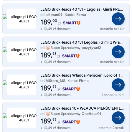
LEGO BrickHeadz 40751 - Legolas i Gimli PREZENT
od
alkman09
Konto:
Firma
189,
00
zł
+ 10,49 zł dostawa
ostatnia sztuka
LEGO BrickHeadz 40751 Legolas i Gimli z Władcy Pierścieni na prezent święta
od
Super Sprzedawcy
pozytywni2
189,
98
zł
+ 10,49 zł dostawa
ostatnia sztuka
LEGO BrickHeadz Władca Pierścieni Lord of The Ring 40751 Legolas i Gimli
od
MStore_MS
Konto:
Firma
189,
99
zł
+ 10,49 zł dostawa
1 osoba kupiła
LEGO BrickHeadz 10+ WŁADCA PIERŚCIENI LEGOLAS I GIMLI UNIKAT 40751
od
Super Sprzedawcy
OneHaus01
189,
99
zł
+ 10,49 zł dostawa
ostatnie 2 sztuki