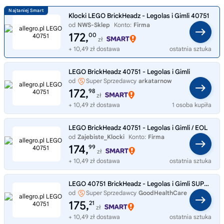
Klocki LEGO BrickHeadz - Legolas i Gimli 40751
od
NWS-Sklep
Konto:
Firma
172,
00
zł
+ 10,49 zł dostawa
ostatnia sztuka
LEGO BrickHeadz 40751 - Legolas i Gimli
od
Super Sprzedawcy
arkatarnow
172,
98
zł
+ 10,49 zł dostawa
1 osoba kupiła
LEGO BrickHeadz 40751 - Legolas i Gimli / EOL
od
Zajebiste_Klocki
Konto:
Firma
174,
99
zł
+ 10,49 zł dostawa
ostatnia sztuka
LEGO 40751 BrickHeadz - Legolas i Gimli SUPER NOWE kolekcja dla fanów HIT
od
Super Sprzedawcy
GoodHealthCare
175,
21
zł
+ 10,49 zł dostawa
ostatnia sztuka