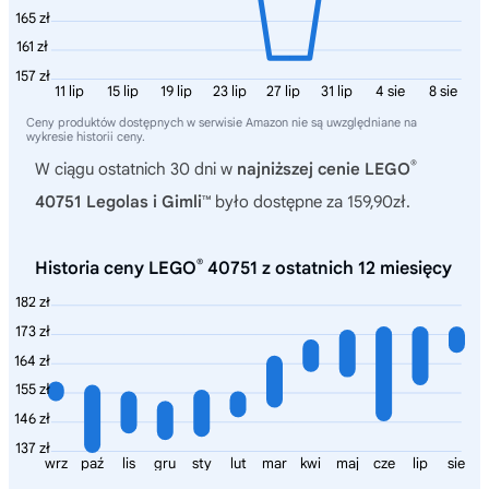
165 zł
161 zł
157 zł
11 lip
15 lip
19 lip
23 lip
27 lip
31 lip
4 sie
8 sie
Ceny produktów dostępnych w serwisie Amazon nie są uwzględniane na
wykresie historii ceny.
®
W ciągu ostatnich 30 dni w
najniższej cenie LEGO
40751 Legolas i Gimli™
było dostępne za 159,90zł.
®
Historia ceny LEGO
40751 z ostatnich 12 miesięcy
182 zł
173 zł
164 zł
155 zł
146 zł
137 zł
wrz
paź
lis
gru
sty
lut
mar
kwi
maj
cze
lip
sie