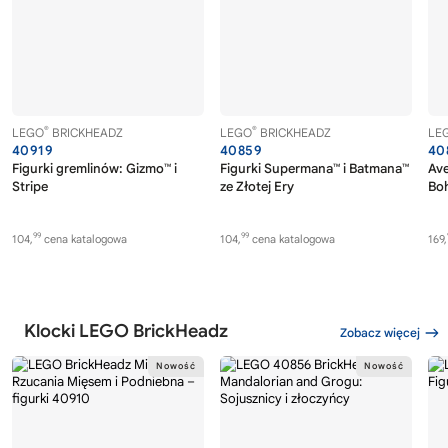
®
®
LEGO
BRICKHEADZ
LEGO
BRICKHEADZ
LE
40919
40859
40
Figurki gremlinów: Gizmo™ i
Figurki Supermana™ i Batmana™
Av
Stripe
ze Złotej Ery
Boh
99
99
104,
cena katalogowa
104,
cena katalogowa
169,
Klocki LEGO BrickHeadz
Zobacz więcej