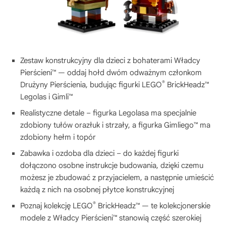
Zestaw konstrukcyjny dla dzieci z bohaterami Władcy
Pierścieni™ — oddaj hołd dwóm odważnym członkom
®
Drużyny Pierścienia, budując figurki LEGO
BrickHeadz™
Legolas i Gimli™
Realistyczne detale – figurka Legolasa ma specjalnie
zdobiony tułów orazłuk i strzały, a figurka Gimliego™ ma
zdobiony hełm i topór
Zabawka i ozdoba dla dzieci – do każdej figurki
dołączono osobne instrukcje budowania, dzięki czemu
możesz je zbudować z przyjacielem, a następnie umieścić
każdą z nich na osobnej płytce konstrukcyjnej
®
Poznaj kolekcję LEGO
BrickHeadz™ — te kolekcjonerskie
modele z Władcy Pierścieni™ stanowią część szerokiej