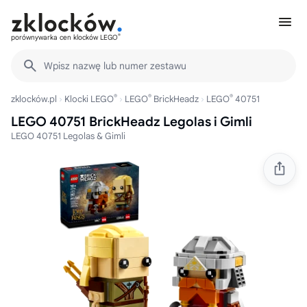
®
porównywarka cen klocków LEGO
Wpisz nazwę lub numer zestawu
®
®
®
zklocków.pl
Klocki LEGO
LEGO
BrickHeadz
LEGO
40751
LEGO 40751 BrickHeadz Legolas i Gimli
LEGO 40751 Legolas & Gimli