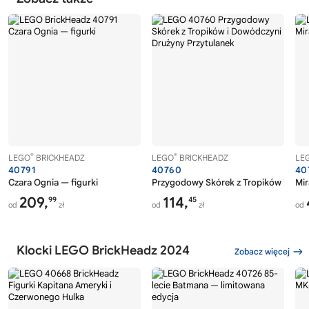
®
®
LEGO
BRICKHEADZ
LEGO
BRICKHEADZ
LE
40791
40760
40
Czara Ognia — figurki
Przygodowy Skórek z Tropików i Dow
Mir
209,
114,
99
45
od
zł
od
zł
od
Klocki LEGO BrickHeadz 2024
Zobacz więcej