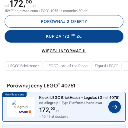
172,
00
od
zł
90
®
159,
najniższa cena LEGO
40751 z ostatnich 30 dni
PORÓWNAJ 2 OFERTY
00
KUP ZA 172,
ZŁ
WIĘCEJ INFORMACJI
®
®
®
LEGO
BrickHeadz
LEGO
Lord of the Rings
Figurki LEGO
L
®
Porównaj ceny LEGO
40751
Klocki LEGO BrickHeadz - Legolas i Gimli 40751
od
allegro.pl
Typ:
Platforma handlowa
172,
00
zł
+ 10,49 zł dostawa