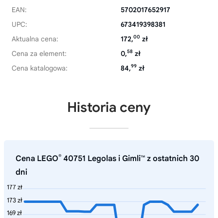
EAN:
5702017652917
UPC:
673419398381
00
Aktualna cena:
172,
zł
58
Cena za element:
0,
zł
99
Cena katalogowa:
84,
zł
Historia ceny
®
Cena LEGO
40751 Legolas i Gimli™ z ostatnich 30
dni
177 zł
173 zł
169 zł