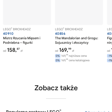
®
®
LEGO
BRICKHEADZ
LEGO
BRICKHEADZ
LE
40910
40856
40
Mistrz Rzucania Mięsem i
The Mandalorian and Grogu:
Fig
Podniebna – figurki
Sojusznicy i złoczyńcy
nin
158,
169,
87
99
od
zł
od
zł
od
99
169,
najniższa cena
0%
-1
99
169,
cena katalogowa
0%
-1
Zobacz także
®
Popularne zestawy LEGO