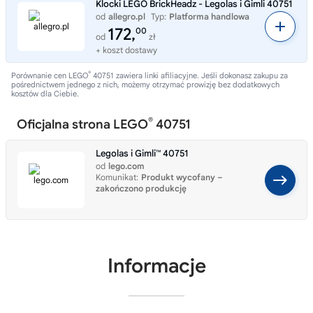
Klocki LEGO BrickHeadz - Legolas i Gimli 40751
od
allegro.pl
Typ:
Platforma handlowa
172,
00
od
zł
+ koszt dostawy
®
Porównanie cen LEGO
40751 zawiera linki afiliacyjne. Jeśli dokonasz zakupu za
pośrednictwem jednego z nich, możemy otrzymać prowizję bez dodatkowych
kosztów dla Ciebie.
®
Oficjalna strona LEGO
40751
Legolas i Gimli™ 40751
od
lego.com
Komunikat:
Produkt wycofany –
zakończono produkcję
Informacje