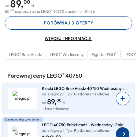
89,
00
od
zł
00
®
80,
najniższa cena LEGO
40750 z ostatnich 30 dni
PORÓWNAJ 3 OFERTY
WIĘCEJ INFORMACJI
®
®
®
®
LEGO
BrickHeadz
LEGO
Wednesday
Figurki LEGO
LEGO
®
Porównaj ceny LEGO
40750
Klocki LEGO BrickHeadz 40750 Wednesday i Enid Rodzina Addamsów
od
allegro.pl
Typ:
Platforma handlowa
89,
00
od
zł
+ koszt dostawy
LEGO 40750 BrickHeadz - Wednesday i Enid
od
allegro.pl
Typ:
Platforma handlowa
00