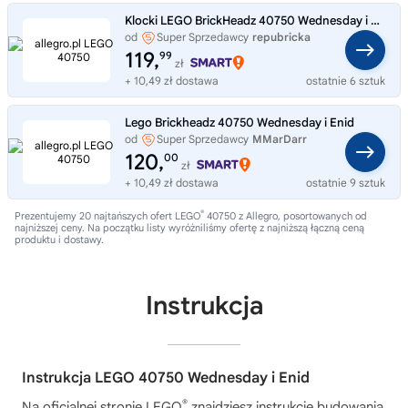
Klocki LEGO BrickHeadz 40750 Wednesday i Enid Rodzina Addamsów
od
Super Sprzedawcy
repubricka
119,
99
zł
+ 10,49 zł dostawa
ostatnie 6 sztuk
Lego Brickheadz 40750 Wednesday i Enid
od
Super Sprzedawcy
MMarDarr
120,
00
zł
+ 10,49 zł dostawa
ostatnie 9 sztuk
®
Prezentujemy 20 najtańszych ofert LEGO
40750 z Allegro, posortowanych od
najniższej ceny. Na początku listy wyróżniliśmy ofertę z najniższą łączną ceną
produktu i dostawy.
Instrukcja
Instrukcja LEGO 40750 Wednesday i Enid
®
Na oficjalnej stronie LEGO
znajdziesz instrukcję budowania