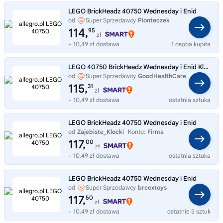
LEGO BrickHeadz 40750 Wednesday i Enid
od
Super Sprzedawcy
Pionteczek
114,
95
zł
+ 10,49 zł dostawa
1 osoba kupiła
LEGO 40750 BrickHeadz Wednesday i Enid Klocki na prezent Oryginalne Nowe
od
Super Sprzedawcy
GoodHealthCare
115,
31
zł
+ 10,49 zł dostawa
ostatnia sztuka
LEGO BrickHeadz 40750 Wednesday i Enid
od
Zajebiste_Klocki
Konto:
Firma
117,
00
zł
+ 10,49 zł dostawa
ostatnia sztuka
LEGO BrickHeadz 40750 Wednesday i Enid
od
Super Sprzedawcy
breextoys
117,
50
zł
+ 10,49 zł dostawa
ostatnie 5 sztuk