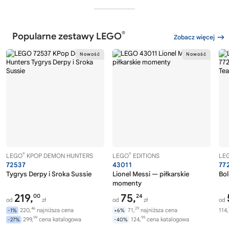
®
Popularne zestawy LEGO
Zobacz więcej
®
®
LEGO
KPOP DEMON HUNTERS
LEGO
EDITIONS
LE
72537
43011
77
Tygrys Derpy i Sroka Sussie
Lionel Messi — piłkarskie
Bol
momenty
219,
75,
00
24
od
zł
od
zł
od
46
29
220,
najniższa cena
71,
najniższa cena
114,
-1%
+6%
99
99
299,
cena katalogowa
124,
cena katalogowa
-27%
-40%