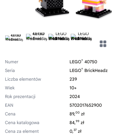
®
Numer
LEGO
40750
®
Seria
LEGO
BrickHeadz
Liczba elementów
239
Wiek
10+
Rok prezentacji
2024
EAN
5702017652900
00
Cena
89,
zł
99
Cena katalogowa
84,
zł
37
Cena za element
0,
zł