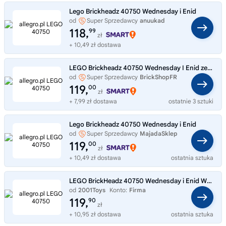
Lego Brickheadz 40750 Wednesday i Enid
od
Super Sprzedawcy
anuukad
118,
99
zł
+ 10,49 zł dostawa
LEGO Brickheadz 40750 Wednesday I Enid zestaw ekskluzywny Netflix
od
Super Sprzedawcy
BrickShopFR
119,
00
zł
+ 7,99 zł dostawa
ostatnie 3 sztuki
Lego Brickheadz 40750 Wednesday i Enid
od
Super Sprzedawcy
MajadaSklep
119,
00
zł
+ 10,49 zł dostawa
ostatnia sztuka
LEGO BrickHeadz 40750 Wednesday i Enid WEDNESDAY Rodzina Addamsów NOWE
od
2001Toys
Konto:
Firma
119,
90
zł
+ 10,95 zł dostawa
ostatnia sztuka