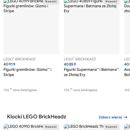
®
®
LEGO
BRICKHEADZ
LEGO
BRICKHEADZ
LE
40919
40859
40
Figurki gremlinów: Gizmo™ i
Figurki Supermana™ i Batmana™
Av
Stripe
ze Złotej Ery
Boh
99
99
104,
cena katalogowa
104,
cena katalogowa
169,
Klocki LEGO BrickHeadz
Zobacz więcej