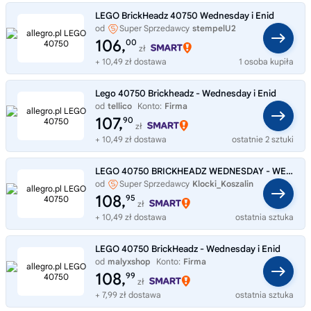
LEGO BrickHeadz 40750 Wednesday i Enid
od
Super Sprzedawcy
stempelU2
106,
00
zł
+ 10,49 zł dostawa
1 osoba kupiła
Lego 40750 Brickheadz - Wednesday i Enid
od
tellico
Konto:
Firma
107,
90
zł
+ 10,49 zł dostawa
ostatnie 2 sztuki
LEGO 40750 BRICKHEADZ WEDNESDAY - WEDNESDAY I ENID
od
Super Sprzedawcy
Klocki_Koszalin
108,
95
zł
+ 10,49 zł dostawa
ostatnia sztuka
LEGO 40750 BrickHeadz - Wednesday i Enid
od
malyxshop
Konto:
Firma
108,
99
zł
+ 7,99 zł dostawa
ostatnia sztuka