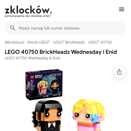
®
porównywarka cen klocków LEGO
Wpisz nazwę lub numer zestawu
®
®
®
zklocków.pl
Klocki LEGO
LEGO
BrickHeadz
LEGO
40750
LEGO 40750 BrickHeadz Wednesday i Enid
LEGO 40750 Wednesday & Enid