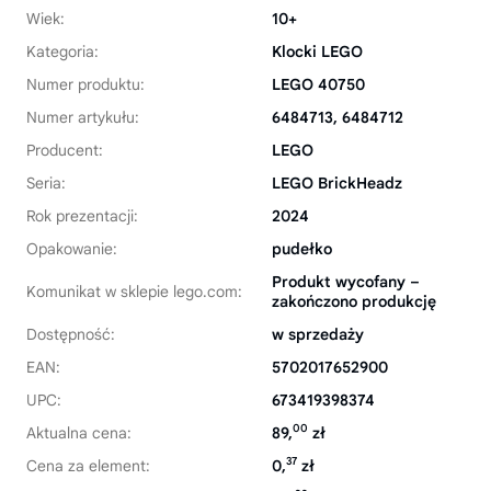
Wiek:
10+
Kategoria:
Klocki LEGO
Numer produktu:
LEGO 40750
Numer artykułu:
6484713, 6484712
Producent:
LEGO
Seria:
LEGO BrickHeadz
Rok prezentacji:
2024
Opakowanie:
pudełko
Produkt wycofany –
Komunikat w sklepie lego.com:
zakończono produkcję
Dostępność:
w sprzedaży
EAN:
5702017652900
UPC:
673419398374
00
Aktualna cena:
89,
zł
37
Cena za element:
0,
zł