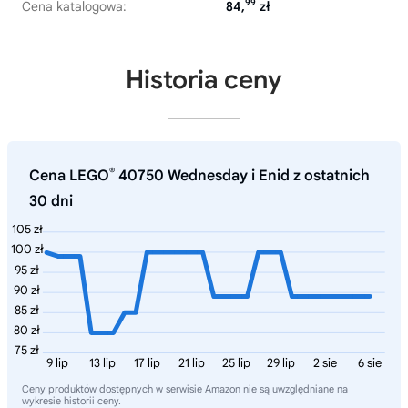
99
Cena katalogowa:
84,
zł
Historia ceny
®
Cena LEGO
40750 Wednesday i Enid z ostatnich
30 dni
105 zł
100 zł
95 zł
90 zł
85 zł
80 zł
75 zł
9 lip
13 lip
17 lip
21 lip
25 lip
29 lip
2 sie
6 sie
Ceny produktów dostępnych w serwisie Amazon nie są uwzględniane na
wykresie historii ceny.