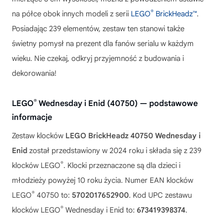
®
na półce obok innych modeli z serii
LEGO
BrickHeadz™
.
Posiadając 239 elementów, zestaw ten stanowi także
świetny pomysł na prezent dla fanów serialu w każdym
wieku. Nie czekaj, odkryj przyjemność z budowania i
dekorowania!
®
LEGO
Wednesday i Enid (40750) — podstawowe
informacje
Zestaw klocków
LEGO BrickHeadz 40750 Wednesday i
Enid
został przedstawiony w 2024 roku i składa się z 239
®
klocków LEGO
. Klocki przeznaczone są dla dzieci i
młodzieży powyżej 10 roku życia. Numer EAN klocków
®
LEGO
40750 to:
5702017652900
. Kod UPC zestawu
®
klocków LEGO
Wednesday i Enid to:
673419398374
.