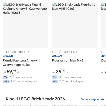
®
®
LEGO
BRICKHEADZ
LEGO
BRICKHEADZ
LE
40668
40669
40
Figurki Kapitana Ameryki i
Figurka Iron Man MK5
Do
Czerwonego Hulka
59,
39,
98
97
od
zł
od
zł
od
89
99
59,
najniższa cena
39,
najniższa cena
0%
0%
99
99
84,
cena katalogowa
42,
cena katalogowa
-29%
-7%
Klocki LEGO BrickHeadz 2026
Zobacz więcej