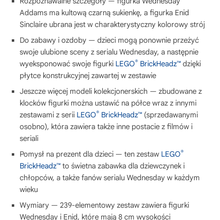
Rozpoznawalne szczegóły — figurka Wednesday
Addams ma kultową czarną sukienkę, a figurka Enid
Sinclaire ubrana jest w charakterystyczny kolorowy strój
Do zabawy i ozdoby — dzieci mogą ponownie przeżyć
swoje ulubione sceny z serialu Wednesday, a następnie
®
wyeksponować swoje figurki
LEGO
BrickHeadz™
dzięki
płytce konstrukcyjnej zawartej w zestawie
Jeszcze więcej modeli kolekcjonerskich — zbudowane z
klocków figurki można ustawić na półce wraz z innymi
®
zestawami z serii
LEGO
BrickHeadz™
(sprzedawanymi
osobno), która zawiera także inne postacie z filmów i
seriali
®
Pomysł na prezent dla dzieci — ten zestaw
LEGO
BrickHeadz™
to świetna zabawka dla dziewczynek i
chłopców, a także fanów serialu Wednesday w każdym
wieku
Wymiary — 239-elementowy zestaw zawiera figurki
Wednesday i Enid, które mają 8 cm wysokości