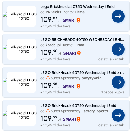
Lego Brickheadz 40750 Wednesday i Enid
od
PKBricks
Konto:
Firma
109,
89
zł
+ 10,49 zł dostawa
LEGO BRICKHEADZ 40750 WEDNESDAY I ENID zestaw klocków +10 lat
od
korob_pl
Konto:
Firma
109,
90
zł
+ 10,49 zł dostawa
ostatnie 2 sztuki
LEGO BrickHeadz 40750 Wednesday i Enid z rodziny Addamsów na święta
od
Super Sprzedawcy
pozytywni2
109,
98
zł
+ 10,49 zł dostawa
1 osoba kupiła
LEGO BrickHeadz 40750 Wednesday i Enid
od
Super Sprzedawcy
Factory-Sports
109,
99
zł
+ 10,49 zł dostawa
ostatnie 2 sztuki