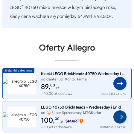
®
LEGO
40750 miała miejsce w lutym bieżącego roku,
kiedy cena wachała się pomiędzy 54,99zł a 98,50zł.
Oferty Allegro
Klocki LEGO BrickHeadz 40750 Wednesday i Enid Rodzina Addamsów
od
dante_5d
Konto:
Firma
89,
00
zł
+ 10,00 zł dostawa
ostatnia sztuka
LEGO 40750 BrickHeadz - Wednesday i Enid
od
Super Sprzedawcy
MTGKurier
100,
00
zł
+ 10,49 zł dostawa
ostatnie 3 sztuki