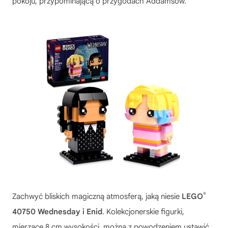
pokoju, przypominającą o przygodach Addamsów.
®
Zachwyć bliskich magiczną atmosferą, jaką niesie
LEGO
40750 Wednesday i Enid
. Kolekcjonerskie figurki,
mierzące 8 cm wysokości, można z powodzeniem ustawić