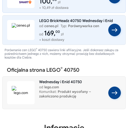
100,
zł
+ 10,49 zł dostawa
LEGO BrickHeadz 40750 Wednesday i Enid
od
ceneo.pl
Typ:
Porównywarka cen
169,
00
od
zł
+ koszt dostawy
®
Porównanie cen LEGO
40750 zawiera linki afiliacyjne. Jeśli dokonasz zakupu za
pośrednictwem jednego z nich, możemy otrzymać prowizję bez dodatkowych
kosztów dla Ciebie.
®
Oficjalna strona LEGO
40750
Wednesday i Enid 40750
od
lego.com
Komunikat:
Produkt wycofany –
zakończono produkcję
Informacje