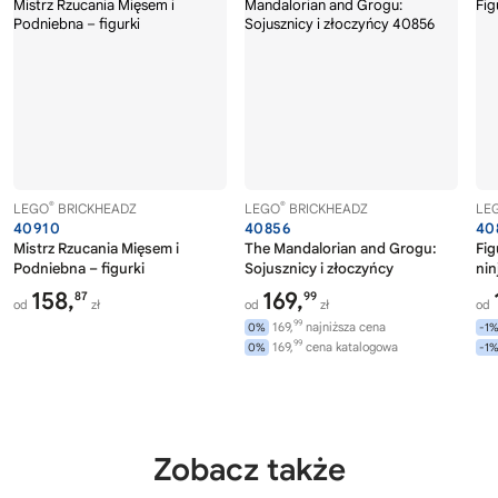
®
®
LEGO
BRICKHEADZ
LEGO
BRICKHEADZ
LE
40910
40856
40
Mistrz Rzucania Mięsem i
The Mandalorian and Grogu:
Fig
Podniebna – figurki
Sojusznicy i złoczyńcy
nin
158,
169,
87
99
od
zł
od
zł
od
99
169,
najniższa cena
0%
-1
99
169,
cena katalogowa
0%
-1
Zobacz także