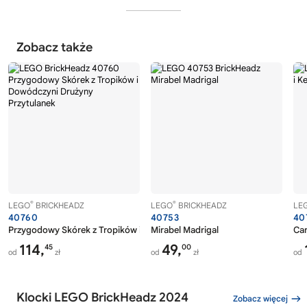
Zobacz także
®
®
LEGO
BRICKHEADZ
LEGO
BRICKHEADZ
LE
40760
40753
40
Przygodowy Skórek z Tropików i Dowódczyni Drużyny Przytulanek
Mirabel Madrigal
Car
114,
49,
45
00
od
zł
od
zł
od
Klocki LEGO BrickHeadz 2024
Zobacz więcej