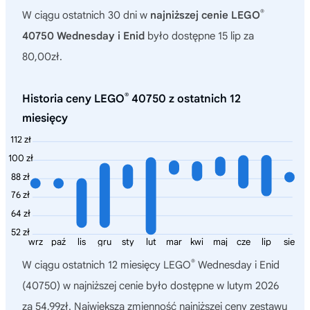
®
W ciągu ostatnich 30 dni w
najniższej cenie LEGO
40750 Wednesday i Enid
było dostępne 15 lip za
80,00zł.
®
Historia ceny LEGO
40750 z ostatnich 12
miesięcy
112 zł
100 zł
88 zł
76 zł
64 zł
52 zł
wrz
paź
lis
gru
sty
lut
mar
kwi
maj
cze
lip
sie
®
W ciągu ostatnich 12 miesięcy
LEGO
Wednesday i Enid
(40750)
w najniższej cenie było dostępne w lutym 2026
za 54,99zł. Największa zmienność najniższej ceny zestawu