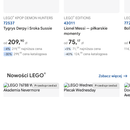
®
®
LEGO
KPOP DEMON HUNTERS
LEGO
EDITIONS
LE
72537
43011
77
Tygrys Derpy i Sroka Sussie
Lionel Messi — piłkarskie
Bol
momenty
209,
75,
90
17
od
zł
od
zł
od
00
29
219,
najniższa cena
71,
najniższa cena
114,
-4%
+5%
99
99
299,
cena katalogowa
124,
cena katalogowa
-30%
-40%
®
Nowości LEGO
Zobacz więcej