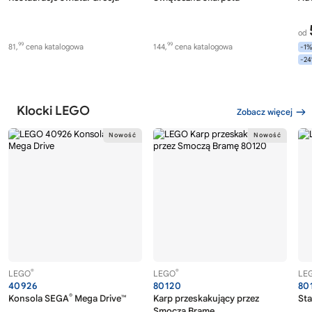
od
99
99
81,
cena katalogowa
144,
cena katalogowa
-1
-2
Klocki LEGO
Zobacz więcej
®
®
LEGO
LEGO
LE
40926
80120
80
®
Konsola SEGA
Mega Drive™
Karp przeskakujący przez
Sta
Smoczą Bramę