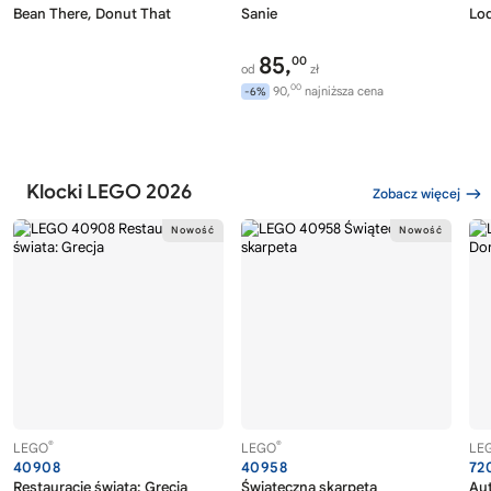
Bean There, Donut That
Sanie
Lo
85,
00
od
zł
00
90,
najniższa cena
-6%
Klocki LEGO 2026
Zobacz więcej
®
®
LEGO
LEGO
LE
40908
40958
72
Restauracje świata: Grecja
Świąteczna skarpeta
Au