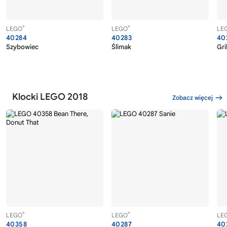
®
®
LEGO
LEGO
LE
40284
40283
40
Szybowiec
Ślimak
Gril
Klocki LEGO 2018
Zobacz więcej
®
®
LEGO
LEGO
LE
40358
40287
40