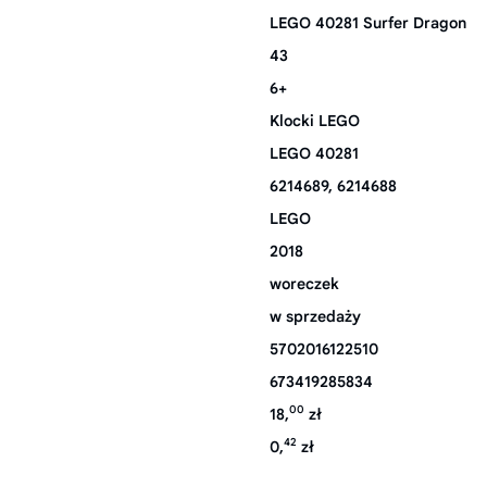
LEGO 40281 Surfer Dragon
43
6+
Klocki LEGO
LEGO 40281
6214689, 6214688
LEGO
2018
woreczek
w sprzedaży
5702016122510
673419285834
00
18,
zł
42
0,
zł