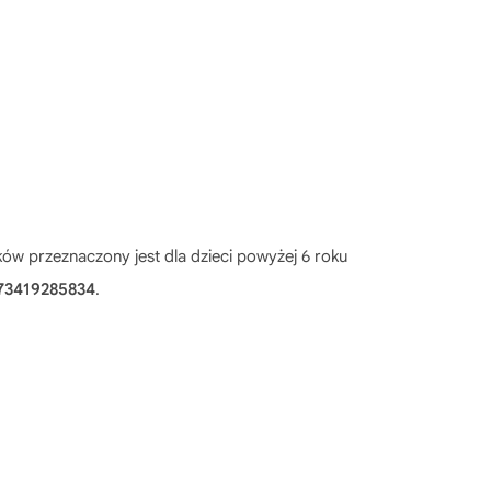
ków przeznaczony jest dla dzieci powyżej 6 roku
73419285834
.