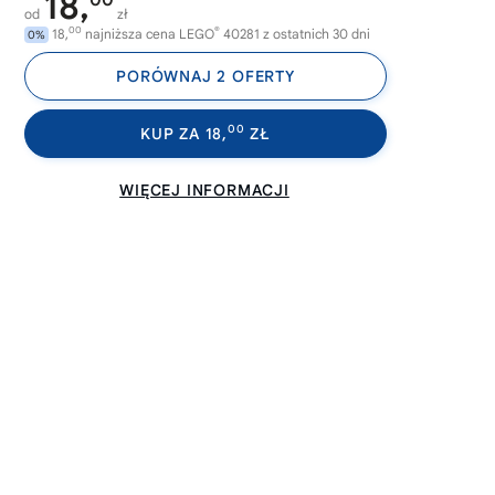
18,
00
od
zł
00
®
18,
najniższa cena LEGO
40281 z ostatnich 30 dni
0%
PORÓWNAJ 2 OFERTY
00
KUP ZA 18,
ZŁ
WIĘCEJ INFORMACJI