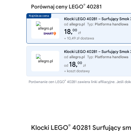
®
Porównaj ceny LEGO
40281
Klocki LEGO 40281 – Surfujący Smok 
od
allegro.pl
Typ:
Platforma handlowa
18,
00
zł
+ 10,49 zł dostawa
Klocki LEGO 40281 – Surfujący Smok 
od
allegro.pl
Typ:
Platforma handlowa
18,
00
od
zł
+ koszt dostawy
®
Porównanie cen LEGO
40281 zawiera linki afiliacyjne. Jeśli
®
Klocki LEGO
40281 Surfujący s