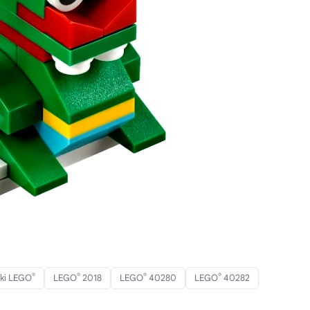
®
®
®
®
ki LEGO
LEGO
2018
LEGO
40280
LEGO
40282