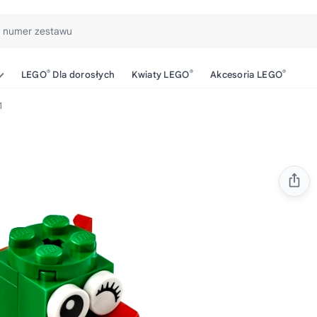
b numer zestawu
®
®
®
LEGO
Dla dorosłych
Kwiaty LEGO
Akcesoria LEGO
1