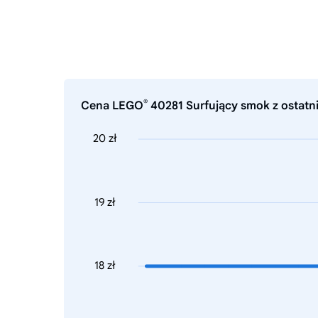
®
Cena LEGO
40281 Surfujący smok z ostatni
20 zł
19 zł
18 zł