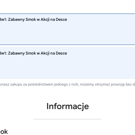
3w1: Zabawny Smok w Akcji na Desce
3w1: Zabawny Smok w Akcji na Desce
 dokonasz zakupu za pośrednictwem jednego z nich, możemy otrzymać prowizję bez 
Informacje
mok