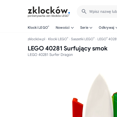
Wpisz nazwę lu
®
porównywarka cen klocków LEGO
®
Klocki LEGO
Nowości
Serie
Odkrywaj
®
®
®
zklocków.pl
Klocki LEGO
Saszetki LEGO
LEGO
4028
LEGO 40281 Surfujący smok
LEGO 40281 Surfer Dragon