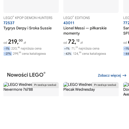
®
®
LEGO
KPOP DEMON HUNTERS
LEGO
EDITIONS
LE
72537
43011
77
Tygrys Derpy i Sroka Sussie
Lionel Messi — piłkarskie
Sa
momenty
SF9
219,
72,
00
12
od
zł
od
zł
od
46
29
220,
najniższa cena
71,
najniższa cena
-1%
+1%
-1
99
99
299,
cena katalogowa
124,
cena katalogowa
-27%
-42%
-4
®
Nowości LEGO
Zobacz więcej