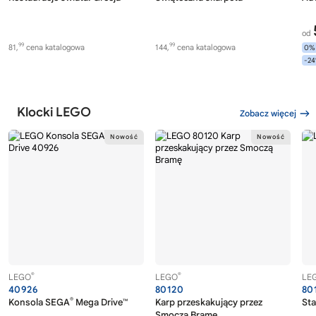
od
99
99
81,
cena katalogowa
144,
cena katalogowa
0%
-2
Klocki LEGO
Zobacz więcej
®
®
LEGO
LEGO
LE
40926
80120
80
®
Konsola SEGA
Mega Drive™
Karp przeskakujący przez
Sta
Smoczą Bramę