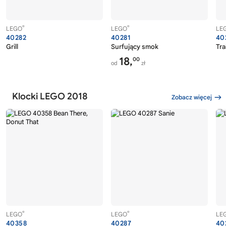
®
®
LEGO
LEGO
LE
40282
40281
40
Grill
Surfujący smok
Tra
18,
00
od
zł
Klocki LEGO 2018
Zobacz więcej
®
®
LEGO
LEGO
LE
40358
40287
40