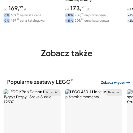
169,
173,
99
90
od
zł
od
zł
od
99
99
169,
najniższa cena
209,
najniższa cena
0%
-17%
+2
99
99
169,
cena katalogowa
209,
cena katalogowa
0%
-17%
-2
Zobacz także
®
Popularne zestawy LEGO
Zobacz więcej