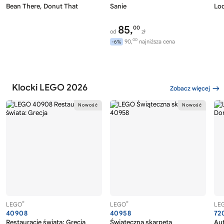
Bean There, Donut That
Sanie
Lo
85,
00
od
zł
00
90,
najniższa cena
-6%
Klocki LEGO 2026
Zobacz więcej
®
®
LEGO
LEGO
LE
40908
40958
72
Restauracje świata: Grecja
Świąteczna skarpeta
Au