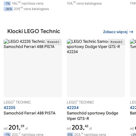
90
99
156,
najniższa cena
104,
cena katalogowa
1949
-1%
99
209,
cena katalogowa
-26%
Klocki LEGO Technic
Zobacz więcej
®
®
LEGO
TECHNIC
LEGO
TECHNIC
LE
42235
42234
42
Samochód Ferrari 488 PISTA
Samochód sportowy Dodge
Bat
Viper GTS-R
201,
203,
39
43
od
zł
od
zł
od
17
16
203,
najniższa cena
203,
najniższa cena
-1%
0%
+2