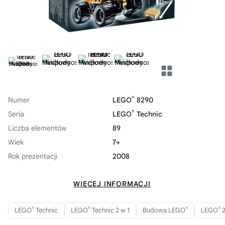
®
Numer
LEGO
8290
®
Seria
LEGO
Technic
Liczba elementów
89
Wiek
7+
Rok prezentacji
2008
WIĘCEJ INFORMACJI
®
®
®
®
LEGO
Technic
LEGO
Technic 2 w 1
Budowa LEGO
LEGO
2