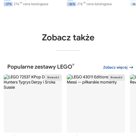
99
99
274,
cena katalogowa
274,
cena katalogowa
-27%
-26%
-2
Zobacz także
®
Popularne zestawy LEGO
Zobacz więcej