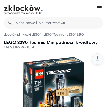
®
porównywarka cen klocków LEGO
Wpisz nazwę lub numer zestawu
®
®
®
zklocków.pl
Klocki LEGO
LEGO
Technic
LEGO
8290
LEGO 8290 Technic Minipodnośnik widłowy
LEGO 8290 Mini Forklift