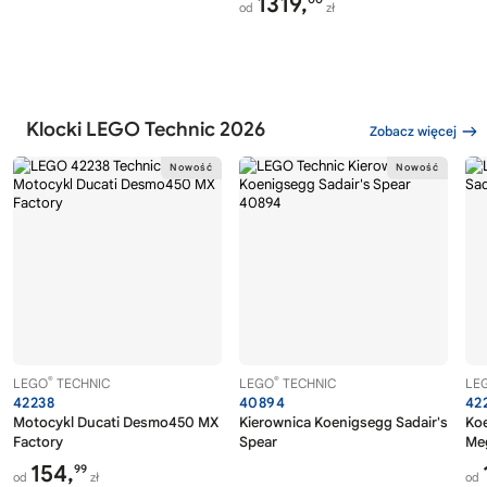
1319,
od
zł
Klocki LEGO Technic 2026
Zobacz więcej
®
®
LEGO
TECHNIC
LEGO
TECHNIC
LE
42238
40894
42
Motocykl Ducati Desmo450 MX
Kierownica Koenigsegg Sadair's
Koe
Factory
Spear
Me
154,
99
od
zł
od