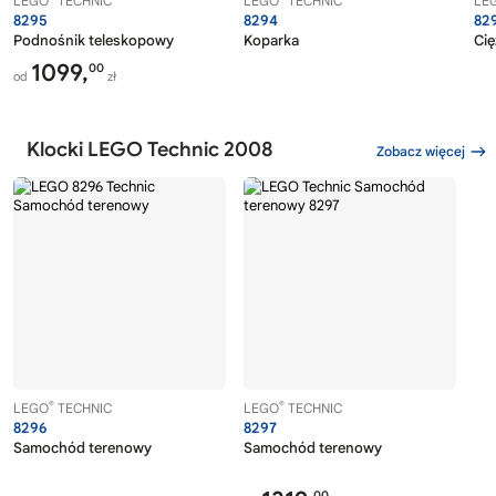
LEGO
TECHNIC
LEGO
TECHNIC
LE
8295
8294
82
Podnośnik teleskopowy
Koparka
Cię
1099,
00
od
zł
Klocki LEGO Technic 2008
Zobacz więcej
®
®
LEGO
TECHNIC
LEGO
TECHNIC
8296
8297
Samochód terenowy
Samochód terenowy
00