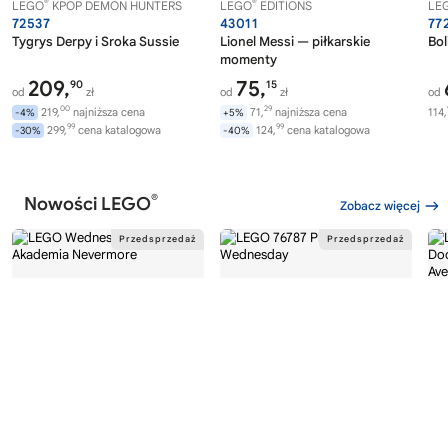
®
®
LEGO
KPOP DEMON HUNTERS
LEGO
EDITIONS
LE
72537
43011
77
Tygrys Derpy i Sroka Sussie
Lionel Messi — piłkarskie
Bol
momenty
209,
75,
90
15
od
zł
od
zł
od
00
29
219,
najniższa cena
71,
najniższa cena
114,
-4%
+5%
99
99
299,
cena katalogowa
124,
cena katalogowa
-30%
-40%
®
Nowości LEGO
Zobacz więcej
®
®
LEGO
WEDNESDAY
LEGO
WEDNESDAY
LE