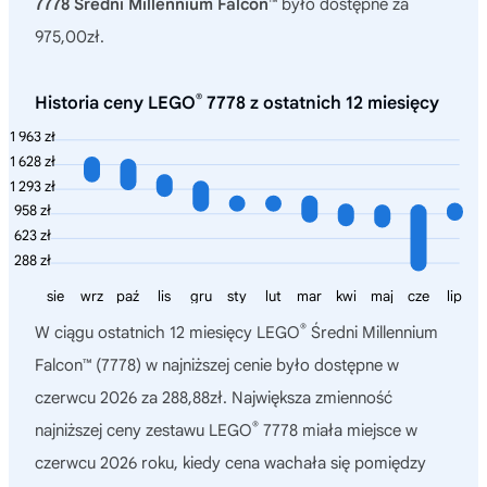
7778 Średni Millennium Falcon™
było dostępne za
975,00zł.
®
Historia ceny LEGO
7778 z ostatnich 12 miesięcy
1 963 zł
1 628 zł
1 293 zł
958 zł
623 zł
288 zł
sie
wrz
paź
lis
gru
sty
lut
mar
kwi
maj
cze
lip
®
W ciągu ostatnich 12 miesięcy
LEGO
Średni Millennium
Falcon™ (7778)
w najniższej cenie było dostępne w
czerwcu 2026 za 288,88zł. Największa zmienność
®
najniższej ceny zestawu LEGO
7778 miała miejsce w
czerwcu 2026 roku, kiedy cena wachała się pomiędzy