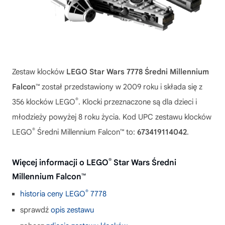
Zestaw klocków
LEGO Star Wars 7778 Średni Millennium
Falcon™
został przedstawiony w 2009 roku i składa się z
®
356 klocków LEGO
. Klocki przeznaczone są dla dzieci i
młodzieży powyżej 8 roku życia. Kod UPC zestawu klocków
®
LEGO
Średni Millennium Falcon™ to:
673419114042
.
®
Więcej informacji o LEGO
Star Wars Średni
Millennium Falcon™
®
historia ceny LEGO
7778
sprawdź
opis zestawu