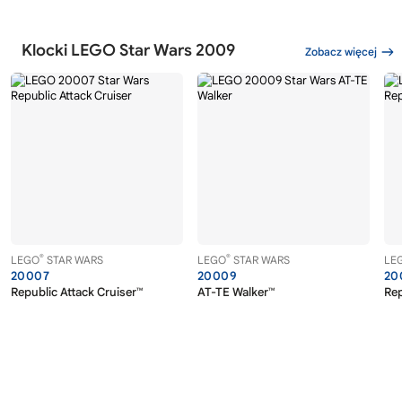
Klocki LEGO Star Wars 2009
Zobacz więcej
®
®
LEGO
STAR WARS
LEGO
STAR WARS
LE
20007
20009
20
Republic Attack Cruiser™
AT-TE Walker™
Re