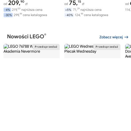
209,
75,
90
15
od
zł
od
zł
od
00
29
219,
najniższa cena
71,
najniższa cena
114,
-4%
+5%
99
99
299,
cena katalogowa
124,
cena katalogowa
-30%
-40%
®
Nowości LEGO
Zobacz więcej
®
®
LEGO
WEDNESDAY
LEGO
WEDNESDAY
LE
76788
76787
76
Akademia Nevermore
Plecak Wednesday
Av
Wi
282,
169,
00
99
od
zł
od
zł
od