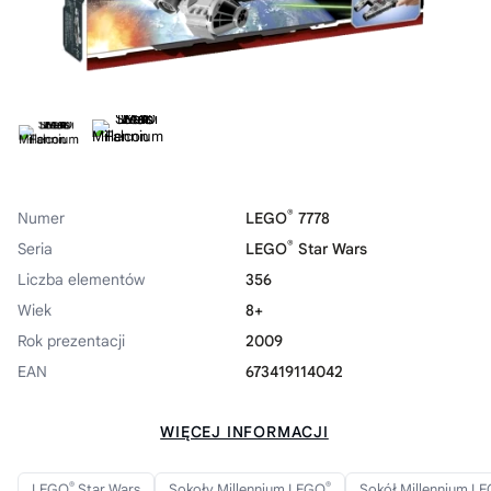
®
Numer
LEGO
7778
®
Seria
LEGO
Star Wars
Liczba elementów
356
Wiek
8+
Rok prezentacji
2009
EAN
673419114042
WIĘCEJ INFORMACJI
®
®
LEGO
Star Wars
Sokoły Millennium LEGO
Sokół Millennium L