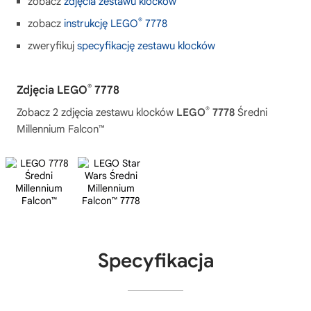
zobacz
zdjęcia zestawu klocków
®
zobacz
instrukcję LEGO
7778
zweryfikuj
specyfikację zestawu klocków
®
Zdjęcia LEGO
7778
®
Zobacz 2 zdjęcia zestawu klocków
LEGO
7778
Średni
Millennium Falcon™
Specyfikacja