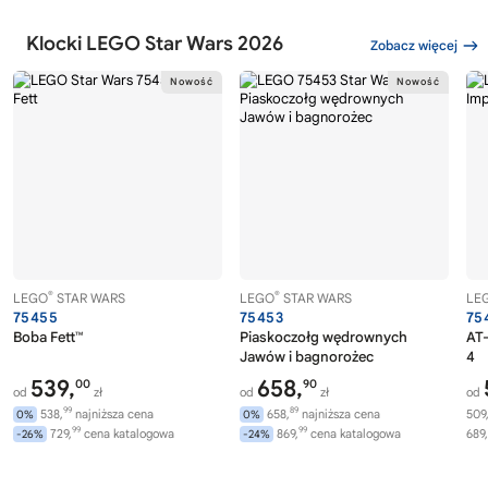
Klocki LEGO Star Wars 2026
Zobacz więcej
®
®
LEGO
STAR WARS
LEGO
STAR WARS
LE
75455
75453
75
Boba Fett™
Piaskoczołg wędrownych
AT-
Jawów i bagnorożec
4
539,
658,
00
90
od
zł
od
zł
od
99
89
538,
najniższa cena
658,
najniższa cena
509
0%
0%
99
99
729,
cena katalogowa
869,
cena katalogowa
689,
-26%
-24%