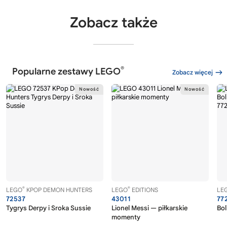
Zobacz także
®
Popularne zestawy LEGO
Zobacz więcej
®
®
LEGO
KPOP DEMON HUNTERS
LEGO
EDITIONS
LE
72537
43011
77
Tygrys Derpy i Sroka Sussie
Lionel Messi — piłkarskie
Bol
momenty