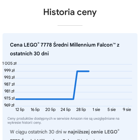
Historia ceny
®
Cena LEGO
7778 Średni Millennium Falcon™ z
ostatnich 30 dni
1 005 zł
999 zł
993 zł
987 zł
981 zł
975 zł
969 zł
12 lip
16 lip
20 lip
24 lip
28 lip
1 sie
5 sie
9 sie
Ceny produktów dostępnych w serwisie Amazon nie są uwzględniane na
wykresie historii ceny.
®
W ciągu ostatnich 30 dni w
najniższej cenie LEGO