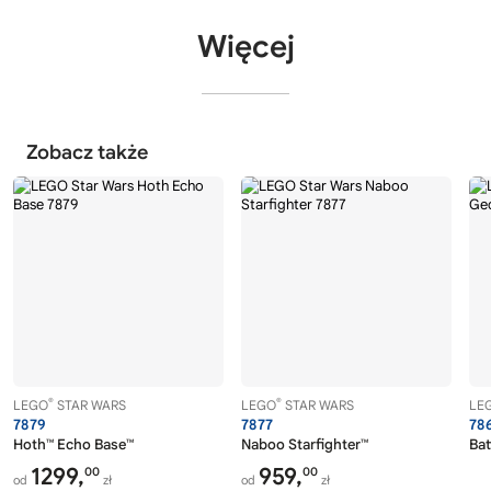
Więcej
Zobacz także
®
®
LEGO
STAR WARS
LEGO
STAR WARS
LE
7879
7877
78
Hoth™ Echo Base™
Naboo Starfighter™
Bat
1299,
959,
00
00
od
zł
od
zł