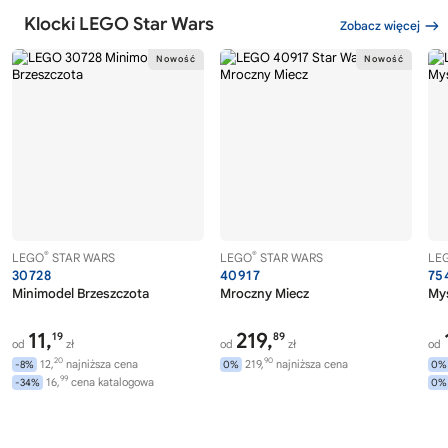
Klocki LEGO Star Wars
Zobacz więcej
®
®
LEGO
STAR WARS
LEGO
STAR WARS
LE
30728
40917
75
Minimodel Brzeszczota
Mroczny Miecz
Myś
11,
219,
19
89
od
zł
od
zł
od
20
90
12,
najniższa cena
219,
najniższa cena
-8%
0%
0%
99
16,
cena katalogowa
-34%
0%