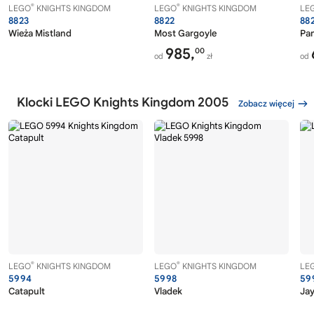
®
®
LEGO
KNIGHTS KINGDOM
LEGO
KNIGHTS KINGDOM
LE
8823
8822
88
Wieża Mistland
Most Gargoyle
Pan
985,
00
od
zł
od
Klocki LEGO Knights Kingdom 2005
Zobacz więcej
®
®
LEGO
KNIGHTS KINGDOM
LEGO
KNIGHTS KINGDOM
LE
5994
5998
59
Catapult
Vladek
Ja