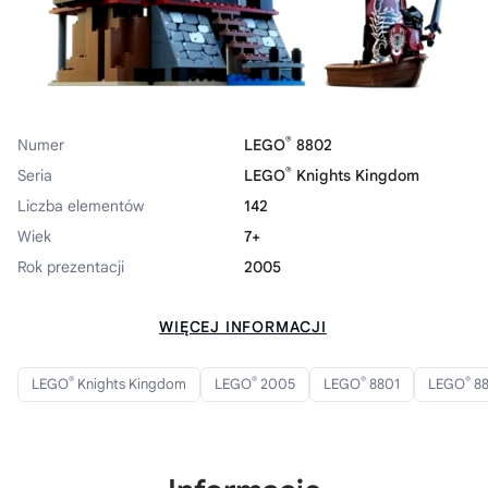
®
Numer
LEGO
8802
®
Seria
LEGO
Knights Kingdom
Liczba elementów
142
Wiek
7+
Rok prezentacji
2005
WIĘCEJ INFORMACJI
®
®
®
®
LEGO
Knights Kingdom
LEGO
2005
LEGO
8801
LEGO
8