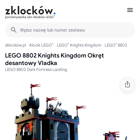
®
porównywarka cen klocków LEGO
Wpisz nazwę lub numer zestawu
®
®
®
zklocków.pl
Klocki LEGO
LEGO
Knights Kingdom
LEGO
8802
LEGO 8802 Knights Kingdom Okręt
desantowy Vladka
LEGO 8802 Dark Fortress Landing