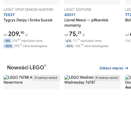
®
®
LEGO
KPOP DEMON HUNTERS
LEGO
EDITIONS
LE
72537
43011
77
Tygrys Derpy i Sroka Sussie
Lionel Messi — piłkarskie
Bol
momenty
209,
75,
90
23
od
zł
od
zł
od
00
29
219,
najniższa cena
71,
najniższa cena
114,
-4%
+6%
99
99
299,
cena katalogowa
124,
cena katalogowa
-30%
-40%
®
Nowości LEGO
Zobacz więcej