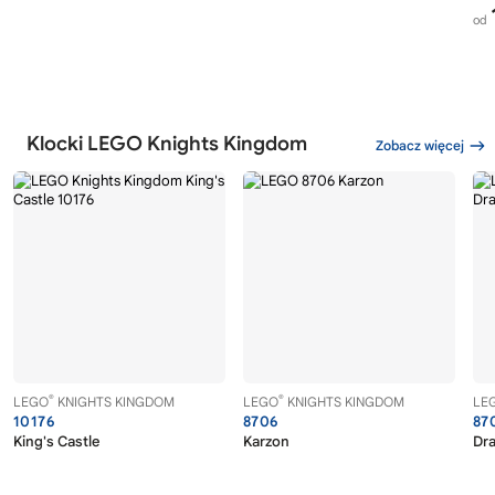
od
Klocki LEGO Knights Kingdom
Zobacz więcej
®
®
LEGO
KNIGHTS KINGDOM
LEGO
KNIGHTS KINGDOM
LE
10176
8706
87
King's Castle
Karzon
Dr