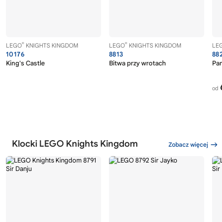
®
®
LEGO
KNIGHTS KINGDOM
LEGO
KNIGHTS KINGDOM
LE
10176
8813
88
King's Castle
Bitwa przy wrotach
Pan
od
Klocki LEGO Knights Kingdom
Zobacz więcej