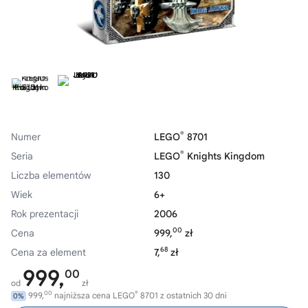
®
Numer
LEGO
8701
®
Seria
LEGO
Knights Kingdom
Liczba elementów
130
Wiek
6+
Rok prezentacji
2006
00
Cena
999,
zł
68
Cena za element
7,
zł
999,
00
od
zł
00
®
999,
najniższa cena LEGO
8701 z ostatnich 30 dni
0%