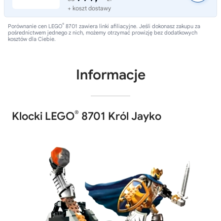
+ koszt dostawy
®
Porównanie cen LEGO
8701 zawiera linki afiliacyjne. Jeśli dokonasz zakupu za
pośrednictwem jednego z nich, możemy otrzymać prowizję bez dodatkowych
kosztów dla Ciebie.
Informacje
®
Klocki LEGO
8701 Król Jayko