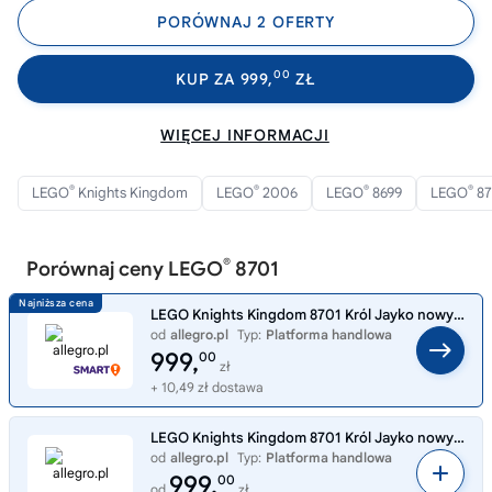
PORÓWNAJ 2 OFERTY
00
KUP ZA 999,
ZŁ
WIĘCEJ INFORMACJI
®
®
®
®
LEGO
Knights Kingdom
LEGO
2006
LEGO
8699
LEGO
87
®
Porównaj ceny LEGO
8701
LEGO Knights Kingdom 8701 Król Jayko nowy zestaw klocków unikat
od
allegro.pl
Typ:
Platforma handlowa
999,
00
zł
+ 10,49 zł dostawa
LEGO Knights Kingdom 8701 Król Jayko nowy zestaw klocków unikat
od
allegro.pl
Typ:
Platforma handlowa
999,
00
od
zł