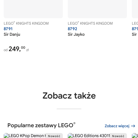
®
®
LEGO
KNIGHTS KINGDOM
LEGO
KNIGHTS KINGDOM
LE
8791
8792
87
Sir Danju
Sir Jayko
Sir
249,
00
od
zł
Zobacz także
®
Popularne zestawy LEGO
Zobacz więcej