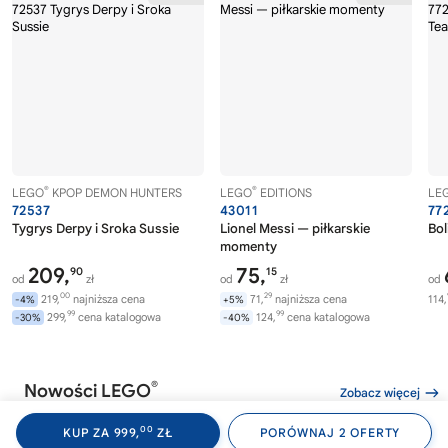
®
®
LEGO
KPOP DEMON HUNTERS
LEGO
EDITIONS
LE
72537
43011
77
Tygrys Derpy i Sroka Sussie
Lionel Messi — piłkarskie
Bol
momenty
209,
75,
90
15
od
zł
od
zł
od
00
29
219,
najniższa cena
71,
najniższa cena
114,
-4%
+5%
99
99
299,
cena katalogowa
124,
cena katalogowa
-30%
-40%
®
Nowości LEGO
Zobacz więcej
00
KUP ZA 999,
ZŁ
PORÓWNAJ 2 OFERTY