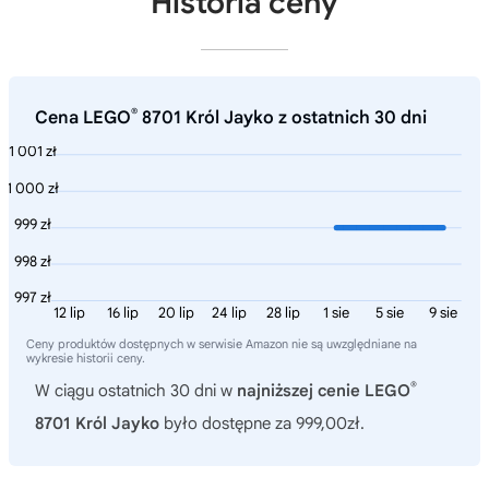
Historia ceny
®
Cena LEGO
8701 Król Jayko z ostatnich 30 dni
1 001 zł
1 000 zł
999 zł
998 zł
997 zł
12 lip
16 lip
20 lip
24 lip
28 lip
1 sie
5 sie
9 sie
Ceny produktów dostępnych w serwisie Amazon nie są uwzględniane na
wykresie historii ceny.
®
W ciągu ostatnich 30 dni w
najniższej cenie LEGO
8701 Król Jayko
było dostępne za 999,00zł.