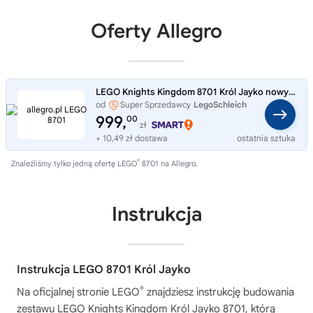
Oferty Allegro
LEGO Knights Kingdom 8701 Król Jayko nowy zestaw klocków unikat
od
Super Sprzedawcy
LegoSchleich
999,
00
zł
+ 10,49 zł dostawa
ostatnia sztuka
®
Znaleźliśmy tylko jedną ofertę LEGO
8701 na Allegro.
Instrukcja
Instrukcja LEGO 8701 Król Jayko
®
Na oficjalnej stronie LEGO
znajdziesz instrukcję budowania
zestawu
LEGO Knights Kingdom Król Jayko 8701
, którą